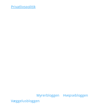
Privatlivspolitik
Navigation
Om Siggaard Skadedyr
Artikler
Områder
Kontakt
Sitemap
Vidensunivers:
Myrerbloggen
–
Hvepsebloggen
–
Væggelusbloggen