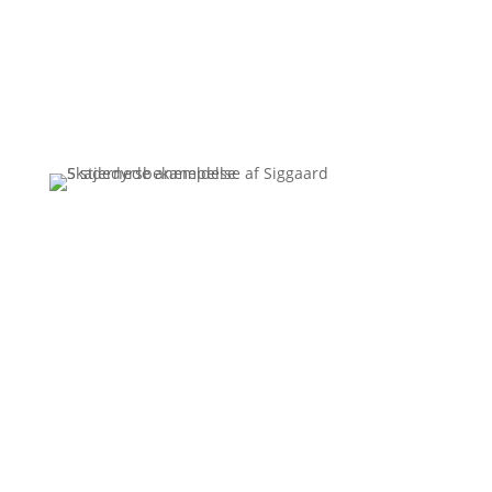
Få et uforpligtende tilbud
Ring
3110 7178
Siggaard Skadedyr