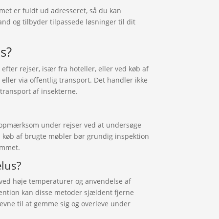
met er fuldt ud adresseret, så du kan
nd og tilbyder tilpassede løsninger til dit
s?
er rejser, især fra hoteller, eller ved køb af
ler via offentlig transport. Det handler ikke
ransport af insekterne.
re opmærksom under rejser ved at undersøge
d køb af brugte møbler bør grundig inspektion
emmet.
lus?
ved høje temperaturer og anvendelse af
ention kan disse metoder sjældent fjerne
vne til at gemme sig og overleve under