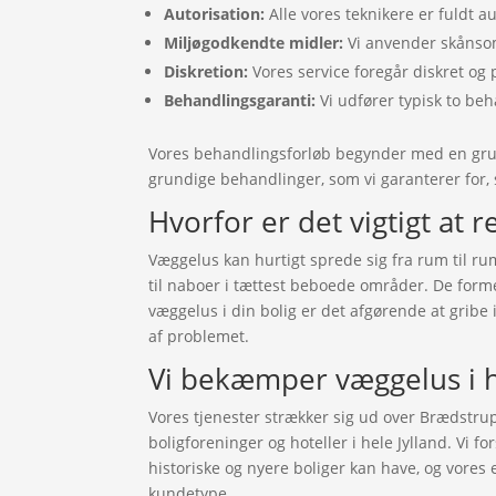
Autorisation:
Alle vores teknikere er fuldt a
Miljøgodkendte midler:
Vi anvender skånsom
Diskretion:
Vores service foregår diskret og 
Behandlingsgaranti:
Vi udfører typisk to beh
Vores behandlingsforløb begynder med en grun
grundige behandlinger, som vi garanterer for, s
Hvorfor er det vigtigt at r
Væggelus kan hurtigt sprede sig fra rum til ru
til naboer i tættest beboede områder. De forme
væggelus i din bolig er det afgørende at gribe 
af problemet.
Vi bekæmper væggelus i h
Vores tjenester strækker sig ud over Brædstrup
boligforeninger og hoteller i hele Jylland. Vi f
historiske og nyere boliger kan have, og vores 
kundetype.