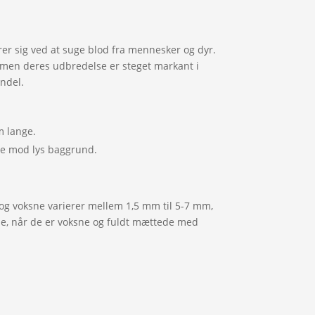
rer sig ved at suge blod fra mennesker og dyr.
 men deres udbredelse er steget markant i
andel.
m lange.
 se mod lys baggrund.
g voksne varierer mellem 1,5 mm til 5-7 mm,
ne, når de er voksne og fuldt mættede med