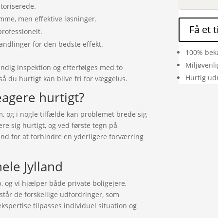
utoriserede.
me, men effektive løsninger.
Få et 
professionelt.
andlinger for den bedste effekt.
100% bek
Miljøvenl
dig inspektion og efterfølges med to
Hurtig ud
å du hurtigt kan blive fri for væggelus.
eagere hurtigt?
m, og i nogle tilfælde kan problemet brede sig
re sig hurtigt, og ved første tegn på
ind for at forhindre en yderligere forværring
ele Jylland
, og vi hjælper både private boligejere,
orstår de forskellige udfordringer, som
ekspertise tilpasses individuel situation og