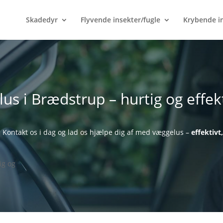
Skadedyr
Flyvende insekter/fugle
Krybende i
s i Brædstrup – hurtig og effek
. Kontakt os i dag og lad os hjælpe dig af med væggelus –
effektivt