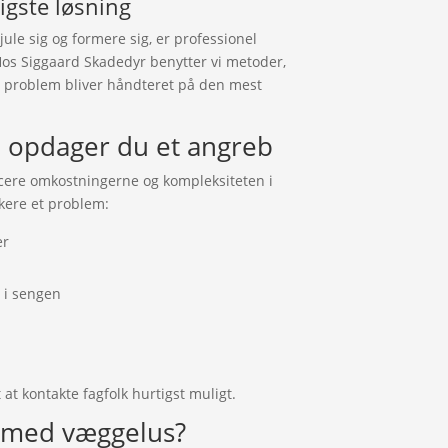
igste løsning
ule sig og formere sig, er professionel
Hos Siggaard Skadedyr benytter vi metoder,
de problem bliver håndteret på den mest
 opdager du et angreb
ucere omkostningerne og kompleksiteten i
kere et problem:
er
 i sengen
 at kontakte fagfolk hurtigst muligt.
 med væggelus?