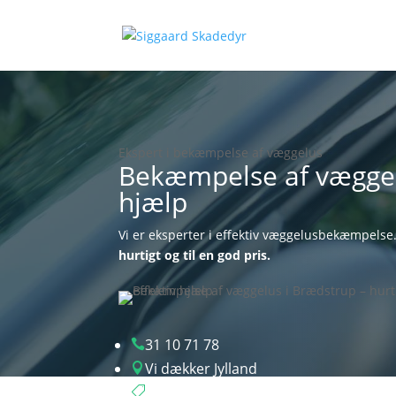
Ekspert i bekæmpelse af væggelus
Bekæmpelse af væggelu
hjælp
Vi er eksperter i effektiv væggelusbekæmpelse
hurtigt og til en god pris.
31 10 71 78

Vi dækker Jylland

Gns. billigere priser
