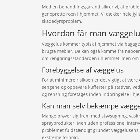
Med en behandlingsgaranti sikrer vi, at proble
genoprette roen i hjemmet. Vi dækker hele Jylla
skadedyrsproblem.
Hvordan får man væggelu
Væggelus kommer typisk i hjemmet via bagage eft
brugte møbler. De kan også komme fra naboer el
om rengøringsstandarden i hjemmet, men om t
Forebyggelse af væggelus
For at minimere risikoen er det vigtigt at væ
sengene og opbevare kufferter på stativer. Ve
og rensning foretages inden indbringelse i hj
Kan man selv bekæmpe vægge
Mange prøver sig frem med støvsugning, vask 
sprayprodukter. Men uden professionel interv
problemet fuldstændigt grundet væggelusens e
ekstreme forhold.