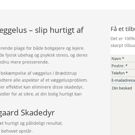
gelus – slip hurtigt af
Få et til
Det er 100%
skarpt tilbu
ende plage for både boligejere og lejere.
e fysisk ubehag og psykisk stress, og deres
 endnu mere presserende.
el bekæmpelse af væggelus i Brædstrup
åndtere alle aspekter af et væggelusproblem.
r effektivt kan eliminere disse skadedyr,
er for at sikre, at din bolig hurtigt kan
gaard Skadedyr
t hurtigt og pålideligt resultat.
år behovet opstår.