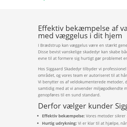
Effektiv bekæmpelse af væg
med væggelus i dit hjem
I Brædstrup kan væggelus være en stærkt gener
Disse bevist vanskelige skadedyr kan skabe båd
evne til at formere sig hurtigt gør problemet
Hos Siggaard Skadedyr tilbyder vi profession
området, og vores team er autoriseret til at h
Vi benytter os af veldokumenterede metoder, de
samtidig med at vi anvender miljøgodkendte midl
genopføres til en sund standard.
Derfor vælger kunder Sig
Effektiv bekæmpelse:
Vores metoder sikrer e
Hurtig udrykning:
Vi er klar til at hjælpe, n