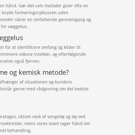
n hånd. Gør-det-selv metoder giver ofte en
at bryde formeringscyklussen uden
 metoder sikrer en omfattende gennemgang og
i for væggelus.
æggelus
 for at identificere omfang og kilder til
eliminere voksne insekter, og efterfølgende
ration også fjernes.
rme og kemisk metode?
afhænger af situationen og kundens
i bistår gerne med rådgivning om det bedste
retages, såsom vask af sengetøj og tøj ved
 insektrester, mens vores team tager hånd om
nel behandling.