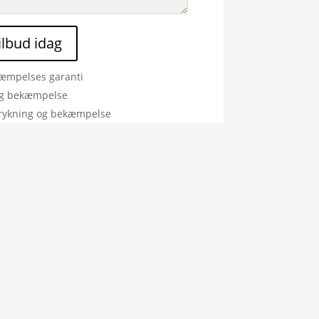
tilbud idag
æmpelses garanti
ig bekæmpelse
rykning og bekæmpelse