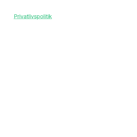
as@siggaard-skadedyr.dk
Privatlivspolitik
Navigation
Om Siggaard Skadedyr
Artikler
Områder
Kontakt
Sitemap