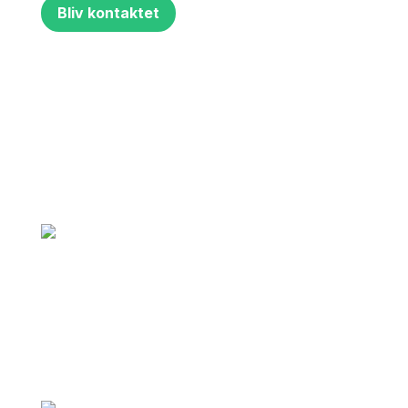
Bliv kontaktet
"Rigtig god oplevelse. God vejledning
og de var her allerede samme dag som
jeg ringede, fordi de var i området."
– Jan Andersen