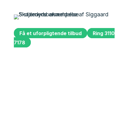
Få et uforpligtende tilbud
Ring 3110
7178
Siggaard Skadedyr
Vi kører rundt og bekæmper skadedyr i
hele Jylland. Mange tror at