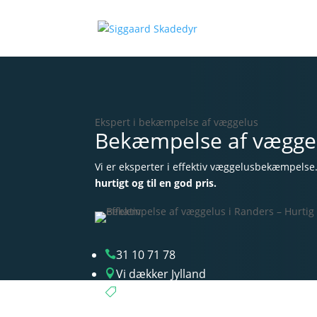
Ekspert i bekæmpelse af væggelus
Bekæmpelse af væggelu
Vi er eksperter i effektiv væggelusbekæmpelse
hurtigt og til en god pris.
31 10 71 78

Vi dækker Jylland

Gns. billigere priser
