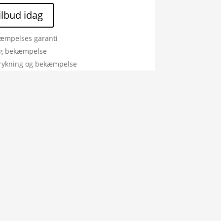
tilbud idag
æmpelses garanti
ig bekæmpelse
rykning og bekæmpelse