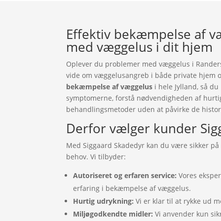
Effektiv bekæmpelse af væg
med væggelus i dit hjem
Oplever du problemer med væggelus i Randers? 
vide om væggelusangreb i både private hjem o
bekæmpelse af væggelus
i hele Jylland, så du
symptomerne, forstå nødvendigheden af hurtig
behandlingsmetoder uden at påvirke de histori
Derfor vælger kunder Sig
Med Siggaard Skadedyr kan du være sikker på at
behov. Vi tilbyder:
Autoriseret og erfaren service:
Vores ekspert
erfaring i bekæmpelse af væggelus.
Hurtig udrykning:
Vi er klar til at rykke ud
Miljøgodkendte midler:
Vi anvender kun sikr