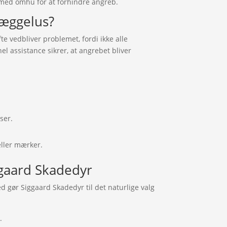
 med omhu for at forhindre angreb.
æggelus?
 vedbliver problemet, fordi ikke alle
l assistance sikrer, at angrebet bliver
ser.
eller mærker.
gaard Skadedyr
d gør Siggaard Skadedyr til det naturlige valg
.