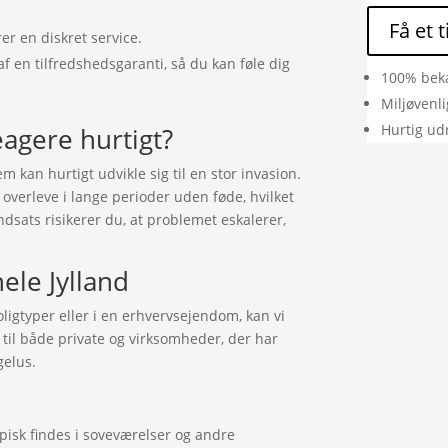
Få et 
rer en diskret service.
af en tilfredshedsgaranti, så du kan føle dig
100% bek
Miljøvenl
Hurtig ud
eagere hurtigt?
em kan hurtigt udvikle sig til en stor invasion.
 overleve i lange perioder uden føde, hvilket
dsats risikerer du, at problemet eskalerer,
ele Jylland
igtyper eller i en erhvervsejendom, kan vi
 til både private og virksomheder, der har
gelus.
pisk findes i soveværelser og andre