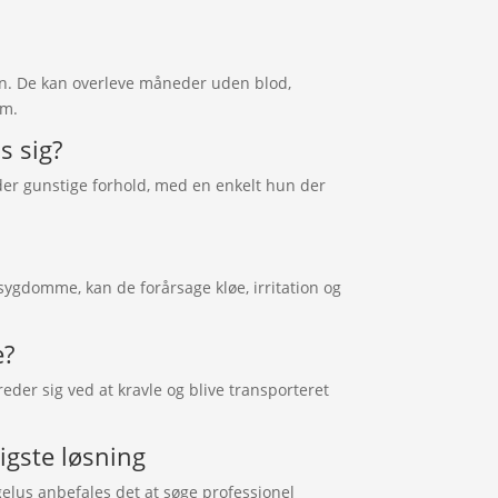
n. De kan overleve måneder uden blod,
em.
s sig?
der gunstige forhold, med en enkelt hun der
sygdomme, kan de forårsage kløe, irritation og
e?
eder sig ved at kravle og blive transporteret
igste løsning
elus anbefales det at søge professionel