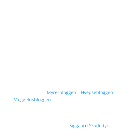
Om Siggaard Skadedyr
Artikler
Områder
Kontakt
Sitemap
Vidensunivers:
Myrerbloggen
–
Hvepsebloggen
–
Væggelusbloggen
Copyright © 2026
Siggaard Skadedyr