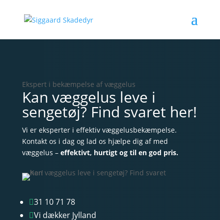
Ekspert i bekæmpelse af væggelus
Kan væggelus leve i
sengetøj? Find svaret her!
Vi er eksperter i effektiv væggelusbekæmpelse.
Kontakt os i dag og lad os hjælpe dig af med
væggelus –
effektivt, hurtigt og til en god pris.
31 10 71 78

Vi dækker Jylland
