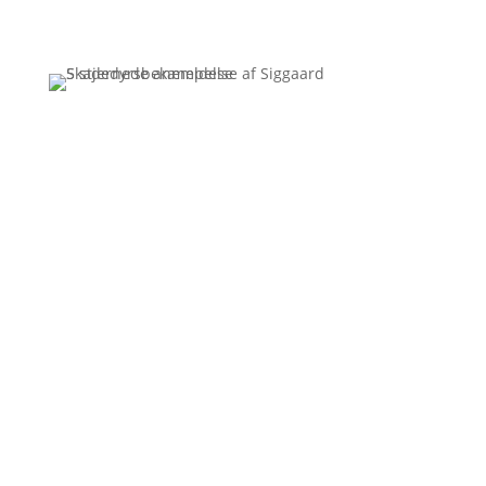
Få et uforpligtende tilbud
Ring
3110 7178
Siggaard Skadedyr
Vi kører rundt og bekæmper skadedyr i hele Jylland.
Mange tror at skadedyrsbekæmpelse er en dyr