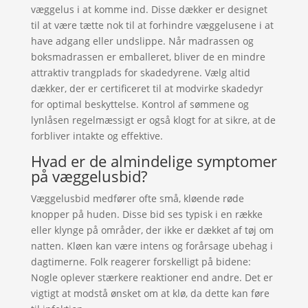
væggelus i at komme ind. Disse dækker er designet
til at være tætte nok til at forhindre væggelusene i at
have adgang eller undslippe. Når madrassen og
boksmadrassen er emballeret, bliver de en mindre
attraktiv trangplads for skadedyrene. Vælg altid
dækker, der er certificeret til at modvirke skadedyr
for optimal beskyttelse. Kontrol af sømmene og
lynlåsen regelmæssigt er også klogt for at sikre, at de
forbliver intakte og effektive.
Hvad er de almindelige symptomer
på væggelusbid?
Væggelusbid medfører ofte små, kløende røde
knopper på huden. Disse bid ses typisk i en række
eller klynge på områder, der ikke er dækket af tøj om
natten. Kløen kan være intens og forårsage ubehag i
dagtimerne. Folk reagerer forskelligt på bidene:
Nogle oplever stærkere reaktioner end andre. Det er
vigtigt at modstå ønsket om at klø, da dette kan føre