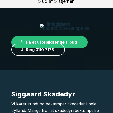
5 ud af 5 stjerner.
Få et uforpligtende tilbud
Ring 3110 7178
Siggaard Skadedyr
Vi kører rundt og bekæmper skadedyr i hele
Jylland. Mange tror at skadedyrsbekæmpelse