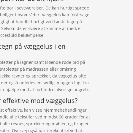
fte bor i soveværelser. De kan hurtigt sprede
e boliger i byområder. Væggelus kan forårsage
igtigt at handle hurtigt ved første tegn på
. Selvom de er svære at komme af med, er
succesfuld bekæmpelse.
tegn på væggelus i en
pletter på lagner samt kløende røde bid på
ntpletter på madrassen eller omkring
tjekke revner og sprækker, da væggelus ofte
 der også udledes en sødlig, muggen lugt fra
kan hjælpe med at forhindre alvorlige angreb.
 effektive mod væggelus?
st effektive, kan visse hjemmebehandlinger
le alle tekstiler ved mindst 60 grader for at
 alle revner, sprækker og møbler, og brug en
er. Overvej også barrierekontrol ved at