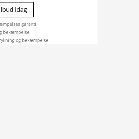
tilbud idag
æmpelses garanti
ig bekæmpelse
rykning og bekæmpelse