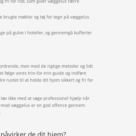
g fri for rod, som giver væggelus færre
e brugte møbler og tøj for tegn på væggelus
e på gulve i hoteller, og gennemgå kufferter
rdrende, men med de rigtige metoder og lidt
 følge vores trin-for-trin guide og indføre
 rustet til at holde dit hjem sikkert og fri for
 tøv ikke med at søge professionel hjælp når
ar mod væggelus er en god offence gennem
.
påvirker de dit hjem?