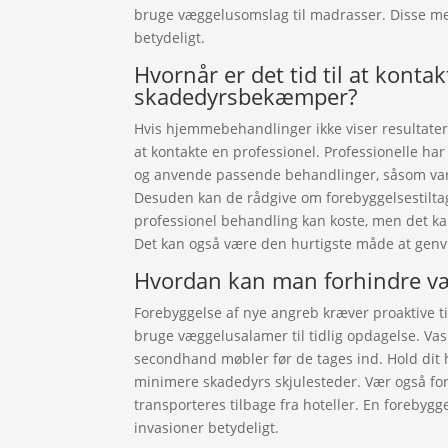
bruge væggelusomslag til madrasser. Disse met
betydeligt.
Hvornår er det tid til at konta
skadedyrsbekæmper?
Hvis hjemmebehandlinger ikke viser resultater
at kontakte en professionel. Professionelle h
og anvende passende behandlinger, såsom var
Desuden kan de rådgive om forebyggelsestiltag
professionel behandling kan koste, men det kan
Det kan også være den hurtigste måde at genv
Hvordan kan man forhindre væg
Forebyggelse af nye angreb kræver proaktive t
bruge væggelusalamer til tidlig opdagelse. Va
secondhand møbler før de tages ind. Hold dit 
minimere skadedyrs skjulesteder. Vær også for
transporteres tilbage fra hoteller. En forebyg
invasioner betydeligt.