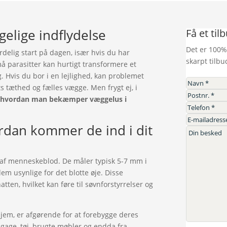
elige indflydelse
Få et til
Det er 100%
delig start på dagen, især hvis du har
skarpt tilbu
å parasitter kan hurtigt transformere et
. Hvis du bor i en lejlighed, kan problemet
tæthed og fælles vægge. Men frygt ej, i
l
hvordan man bekæmper væggelus i
rdan kommer de ind i dit
r af menneskeblod. De måler typisk 5-7 mm i
dem usynlige for det blotte øje. Disse
tten, hvilket kan føre til søvnforstyrrelser og
hjem, er afgørende for at forebygge deres
agage, tøj, brugte møbler og endda fra