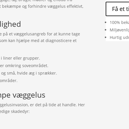
t bekæmpe og forhindre væggelus effektivt,
Få et 
jlighed
100% bek
Miljøvenl
ne på et væggelusangreb for at kunne tage
Hurtig ud
, som kan hjælpe med at diagnosticere et
 liner eller grupper.
ller omkring soveområdet.
 og små, hvide æg i sprækker.
 områder.
æmpe væggelus
gelusinvasion, er det på tide at handle. Her
stædige skadedyr: