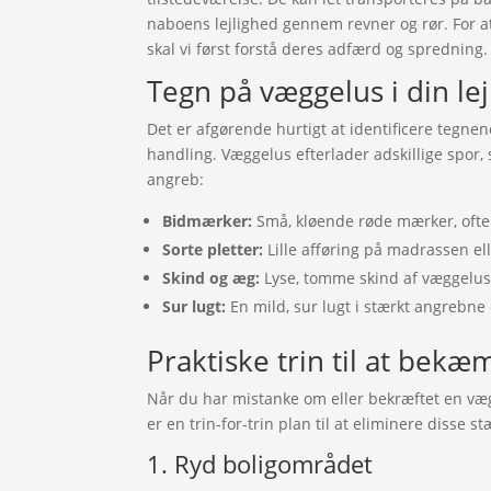
naboens lejlighed gennem revner og rør. For a
skal vi først forstå deres adfærd og spredning.
Tegn på væggelus i din le
Det er afgørende hurtigt at identificere tegne
handling. Væggelus efterlader adskillige spor
angreb:
Bidmærker:
Små, kløende røde mærker, ofte i
Sorte pletter:
Lille afføring på madrassen e
Skind og æg:
Lyse, tomme skind af væggelus
Sur lugt:
En mild, sur lugt i stærkt angrebne
Praktiske trin til at bek
Når du har mistanke om eller bekræftet en væg
er en trin-for-trin plan til at eliminere disse 
1. Ryd boligområdet