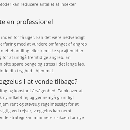
oder kan reducere antallet af insekter
kte en professionel
 inden for få uger, kan det være nødvendigt
ar erfaring med at vurdere omfanget af angreb
mebehandling eller kemiske sprøjtemidler.
 for at undgå fremtidige angreb. En
 ofte spare penge og stress i det lange løb.
inde din tryghed i hjemmet.
gelus i at vende tilbage?
iltag og konstant årvågenhed. Tænk over at
sk nyindkøbt tøj og gennemgå grundigt
hjem rent og støvsug regelmæssigt for at
sigtig ved rejser; væggelus kan nemt
gende strategi kan minimere risikoen for nye