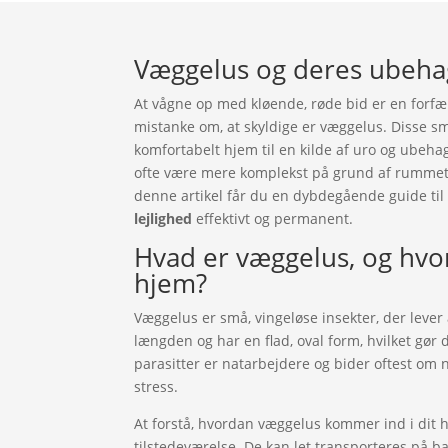
Væggelus og deres ubehag
At vågne op med kløende, røde bid er en forfær
mistanke om, at skyldige er væggelus. Disse sm
komfortabelt hjem til en kilde af uro og ubehag
ofte være mere komplekst på grund af rummets 
denne artikel får du en dybdegående guide ti
lejlighed
effektivt og permanent.
Hvad er væggelus, og hvo
hjem?
Væggelus er små, vingeløse insekter, der leve
længden og har en flad, oval form, hvilket gør 
parasitter er natarbejdere og bider oftest om na
stress.
At forstå, hvordan væggelus kommer ind i dit 
tilstedeværelse. De kan let transporteres på b