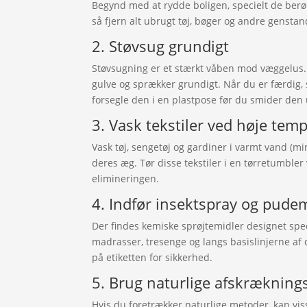
Begynd med at rydde boligen, specielt de berø
så fjern alt ubrugt tøj, bøger og andre genstand
2. Støvsug grundigt
Støvsugning er et stærkt våben mod væggelus. 
gulve og sprækker grundigt. Når du er færdig, 
forsegle den i en plastpose før du smider den 
3. Vask tekstiler ved høje tem
Vask tøj, sengetøj og gardiner i varmt vand (
deres æg. Tør disse tekstiler i en tørretumbler
elimineringen.
4. Indfør insektspray og pude
Der findes kemiske sprøjtemidler designet spec
madrasser, tresenge og langs basislinjerne af 
på etiketten for sikkerhed.
5. Brug naturlige afskrækning
Hvis du foretrækker naturlige metoder, kan viss