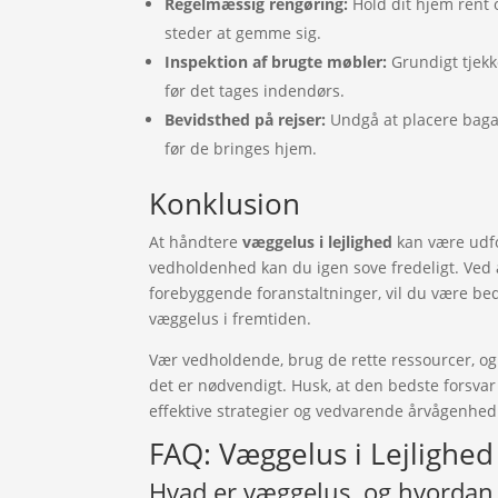
Regelmæssig rengøring:
Hold dit hjem rent o
steder at gemme sig.
Inspektion af brugte møbler:
Grundigt tjekk
før det tages indendørs.
Bevidsthed på rejser:
Undgå at placere bagag
før de bringes hjem.
Konklusion
At håndtere
væggelus i lejlighed
kan være udfo
vedholdenhed kan du igen sove fredeligt. Ved at
forebyggende foranstaltninger, vil du være bedre
væggelus i fremtiden.
Vær vedholdende, brug de rette ressourcer, og
det er nødvendigt. Husk, at den bedste forsv
effektive strategier og vedvarende årvågenhed
FAQ: Væggelus i Lejlighed
Hvad er væggelus, og hvordan 