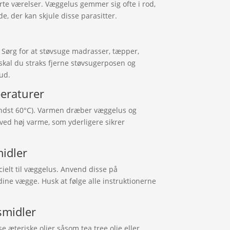
rte værelser. Væggelus gemmer sig ofte i rod,
e, der kan skjule disse parasitter.
Sørg for at støvsuge madrasser, tæpper,
skal du straks fjerne støvsugerposen og
ud.
peraturer
mindst 60°C). Varmen dræber væggelus og
 ved høj varme, som yderligere sikrer
midler
ielt til væggelus. Anvend disse på
dine vægge. Husk at følge alle instruktionerne
smidler
e æteriske olier såsom tea tree olie eller