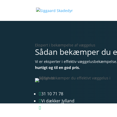
Ekspert i bekæmpelse af væggelus
Sådan bekæmper du eff
Vi er eksperter i effektiv væggelusbekæmpelse
hurtigt og til en god pris.
31 10 71 78

Vi dækker Jylland

Gns. billigere priser
