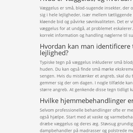
Væggelus er små, blod-sugende insekter, der o
sig i hele lejligheder, især mellem tætliggend
kløende bid og påvirke søvnkvaliteten. Det er v
væggelus for at undgå, at problemet eskalerer
korrekt information og handling nøglerne til 
Hvordan kan man identificere 
lejlighed?
Typiske tegn på væggelus inkluderer små blod
huden. Du kan også finde små mørke ekskreme
sengen. Hvis du mistænker et angreb, skal du 
gemmer sig der om dagen. I nogle tilfælde kan
større angreb. At genkende disse tegn tidligt 
Hvilke hjemmebehandlinger er
Selvom professionelle behandlinger ofte er me
også hjælpe. Start med at vaske og varmebehand
dræbe væggelus og deres æg. Støvsug grundigt
dampbehandler på madrasser og polstrede møbl