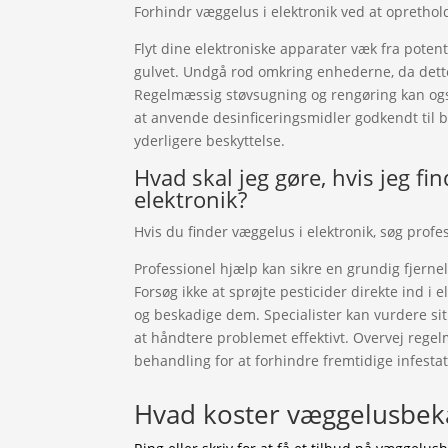
Forhindr væggelus i elektronik ved at oprethol
Flyt dine elektroniske apparater væk fra poten
gulvet. Undgå rod omkring enhederne, da dett
Regelmæssig støvsugning og rengøring kan ogs
at anvende desinficeringsmidler godkendt til b
yderligere beskyttelse.
Hvad skal jeg gøre, hvis jeg fi
elektronik?
Hvis du finder væggelus i elektronik, søg profe
Professionel hjælp kan sikre en grundig fjernel
Forsøg ikke at sprøjte pesticider direkte ind i 
og beskadige dem. Specialister kan vurdere s
at håndtere problemet effektivt. Overvej reg
behandling for at forhindre fremtidige infestat
Hvad koster væggelusbe