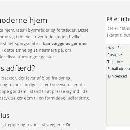
 moderne hjem
Få et til
Det er 100%
e hjem, især i byområder og forstæder. Disse
skarpt tilbu
mme sig i de mest uventede steder, hvilket
 stillet spørgsmål er:
kan væggelus gemme
ned i dette emne og se nærmere på, om
d for disse ubesungne gæster.
es adfærd?
insekter, der lever af blod fra dyr og
g revner i boliger, især i soveværelser, da
ppe gør dem i stand til at presse sig ind i de
nscyklus gør dem til en formidabel udfordring
elus
ler, tæpper og revner på væggene. De