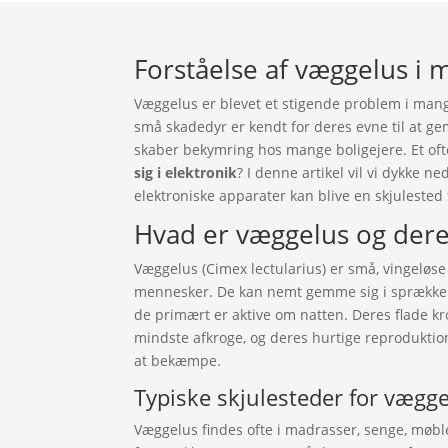
Forståelse af væggelus i
Væggelus er blevet et stigende problem i mang
små skadedyr er kendt for deres evne til at ge
skaber bekymring hos mange boligejere. Et ofte
sig i elektronik
? I denne artikel vil vi dykke 
elektroniske apparater kan blive en skjuleste
Hvad er væggelus og der
Væggelus (Cimex lectularius) er små, vingeløse 
mennesker. De kan nemt gemme sig i sprækker o
de primært er aktive om natten. Deres flade kro
mindste afkroge, og deres hurtige reproduktio
at bekæmpe.
Typiske skjulesteder for vægg
Væggelus findes ofte i madrasser, senge, møb