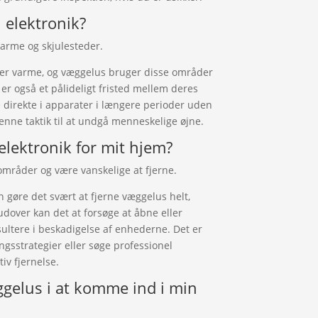
l elektronik?
varme og skjulesteder.
er varme, og væggelus bruger disse områder
r også et pålideligt fristed mellem deres
e direkte i apparater i længere perioder uden
enne taktik til at undgå menneskelige øjne.
elektronik for mit hjem?
 områder og være vanskelige at fjerne.
 gøre det svært at fjerne væggelus helt,
rudover kan det at forsøge at åbne eller
ultere i beskadigelse af enhederne. Det er
gsstrategier eller søge professionel
tiv fjernelse.
gelus i at komme ind i min