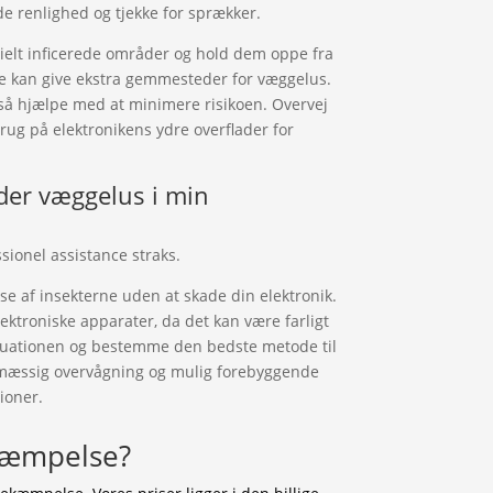
de renlighed og tjekke for sprækker.
tielt inficerede områder og hold dem oppe fra
e kan give ekstra gemmesteder for væggelus.
å hjælpe med at minimere risikoen. Overvej
rug på elektronikens ydre overflader for
nder væggelus i min
ssionel assistance straks.
se af insekterne uden at skade din elektronik.
elektroniske apparater, da det kan være farligt
ituationen og bestemme den bedste metode til
elmæssig overvågning og mulig forebyggende
ioner.
kæmpelse?