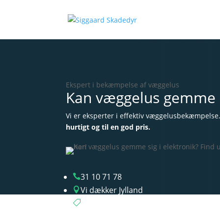
Ekspert i bekæmpelse af væggelus
Kan væggelus gemme sig
Vi er eksperter i effektiv væggelusbekæmpelse
hurtigt og til en god pris.
31 10 71 78

Vi dækker Jylland

Gns. billigere priser
