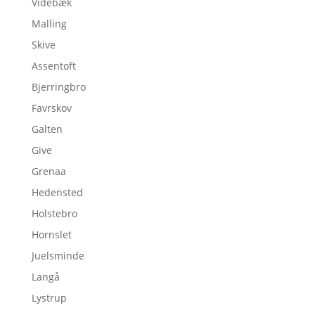
Videbæk
Malling
Skive
Assentoft
Bjerringbro
Favrskov
Galten
Give
Grenaa
Hedensted
Holstebro
Hornslet
Juelsminde
Langå
Lystrup