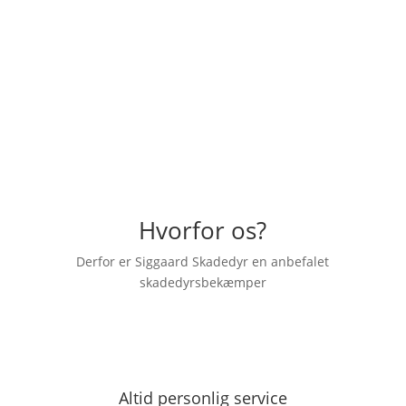
"Hurtig og god behandling, rigtig venlig
skadedyrsbekæmper der kom ud. En
anbefaling herfra."
– Emilia Dahl
Hvorfor os?
Derfor er Siggaard Skadedyr en anbefalet
skadedyrsbekæmper
Altid personlig service