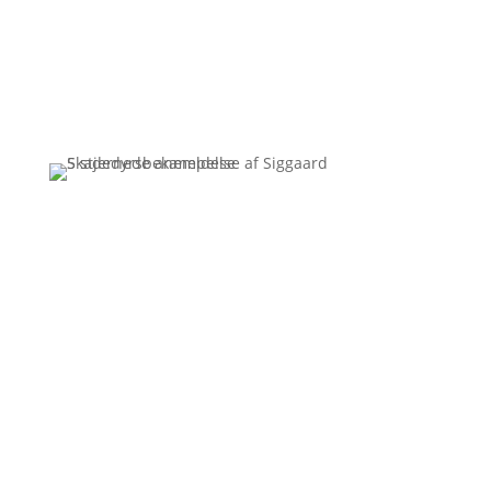
Få et uforpligtende tilbud
Ring
3110 7178
Siggaard Skadedyr