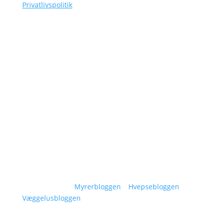
Privatlivspolitik
Navigation
Om Siggaard Skadedyr
Artikler
Områder
Kontakt
Sitemap
Vidensunivers:
Myrerbloggen
–
Hvepsebloggen
–
Væggelusbloggen