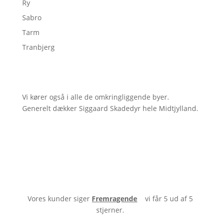
Ry
Sabro
Tarm
Tranbjerg
Vi kører også i alle de omkringliggende byer.
Generelt dækker Siggaard Skadedyr hele Midtjylland.
Vores kunder siger
Fremragende
vi får 5 ud af 5
stjerner.