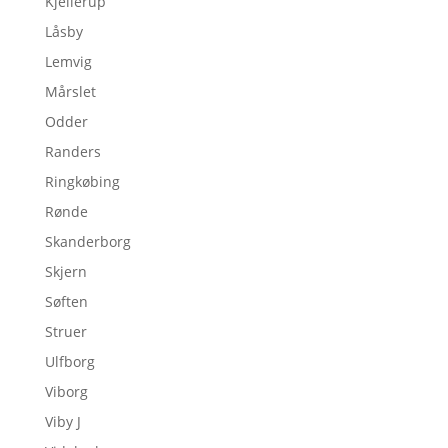
Kjellerup
Låsby
Lemvig
Mårslet
Odder
Randers
Ringkøbing
Rønde
Skanderborg
Skjern
Søften
Struer
Ulfborg
Viborg
Viby J