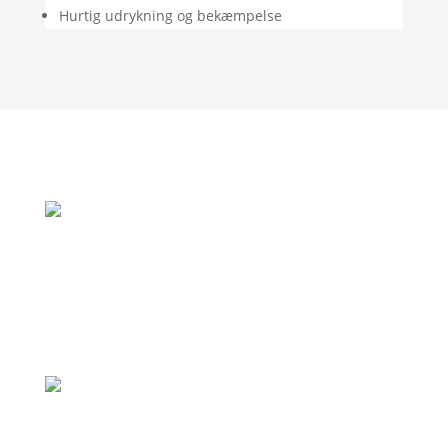
Hurtig udrykning og bekæmpelse
"Rigtig god oplevelse. God vejledning og
de var her allerede samme dag som jeg
ringede, fordi de var i området."
– Jan Andersen
"Professionel virksomhed, som holder