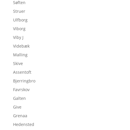
Søften
Struer
Ulfborg
Viborg
Viby J
Videbæk
Malling
Skive
Assentoft
Bjerringbro
Favrskov
Galten
Give
Grenaa
Hedensted