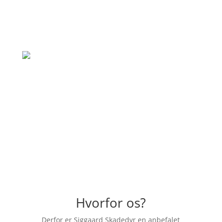
hvad de lover. Vil klart bruge dem igen til
andre opgaver også."
– Simone Jensen
"Hurtig og god behandling, rigtig venlig
skadedyrsbekæmper der kom ud. En
anbefaling herfra."
– Emilia Dahl
Hvorfor os?
Derfor er Siggaard Skadedyr en anbefalet