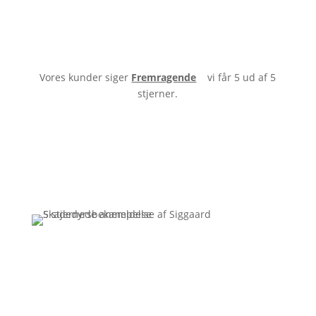
Vores kunder siger
Fremragende
vi får 5 ud af 5
stjerner.
Få hjælp til
skadedyrsbekæmpelse
Har du spørgsmål eller ønsker du et tilbud, skal du
være meget velkommen til, at kontakte mig.