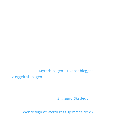
Om Siggaard Skadedyr
Artikler
Områder
Kontakt
Sitemap
Vidensunivers:
Myrerbloggen
–
Hvepsebloggen
–
Væggelusbloggen
Copyright © 2026
Siggaard Skadedyr
Webdesign af WordPressHjemmeside.dk