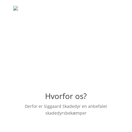
"Hurtig og god behandling, rigtig venlig
skadedyrsbekæmper der kom ud. En
anbefaling herfra."
– Emilia Dahl
Hvorfor os?
Derfor er Siggaard Skadedyr en anbefalet
skadedyrsbekæmper