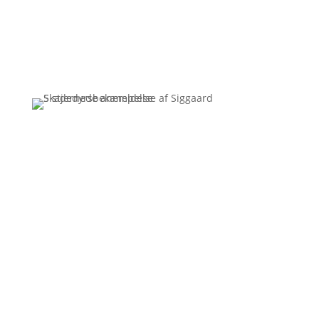
Få et uforpligtende tilbud
Ring
3110 7178
Siggaard Skadedyr