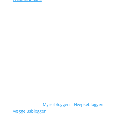
Navigation
Om Siggaard Skadedyr
Artikler
Områder
Kontakt
Sitemap
Vidensunivers:
Myrerbloggen
–
Hvepsebloggen
–
Væggelusbloggen