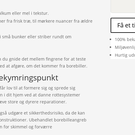
alkum eller mel i tekstur.
mer fra frisk træ, til mørkere nuancer fra ældre
Få et 
 i små bunker eller striber rundt om
100% bek
Miljøvenl
Hurtig ud
 du gnide det mellem fingrene for at teste
med at afgøre, om det kommer fra borebiller.
 bekymringspunkt
får lov til at formere sig og sprede sig
n i dit hjem ved at danne rottesystemer
ræve store og dyrere reparationer.
så udgøre et sikkerthedsrisiko, da de kan
onstruktioner. Ubehandlet borebilleangreb
en for skimmel og forværre