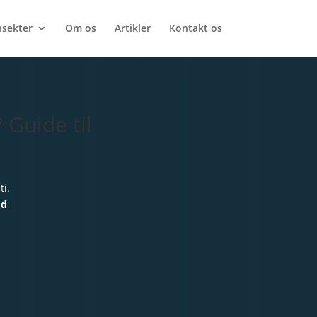
nsekter
Om os
Artikler
Kontakt os
 Guide til
ti.
od