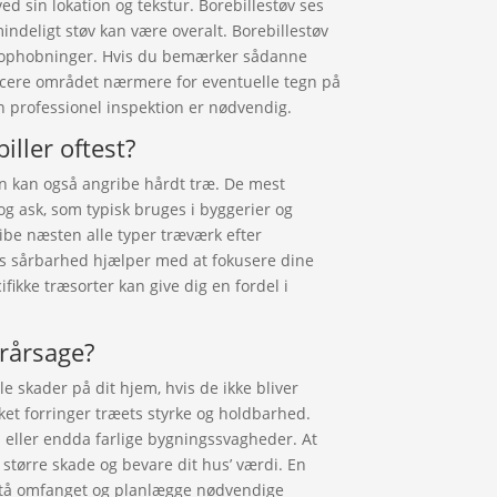
ved sin lokation og tekstur. Borebillestøv ses
indeligt støv kan være overalt. Borebillestøv
er ophobninger. Hvis du bemærker sådanne
spicere området nærmere for eventuelle tegn på
n professionel inspektion er nødvendig.
iller oftest?
en kan også angribe hårdt træ. De mest
g ask, som typisk bruges i byggerier og
ribe næsten alle typer træværk efter
 sårbarhed hjælper med at fokusere dine
fikke træsorter kan give dig en fordel i
orårsage?
e skader på dit hjem, hvis de ikke bliver
ket forringer træets styrke og holdbarhed.
d eller endda farlige bygningssvagheder. At
e større skade og bevare dit hus’ værdi. En
stå omfanget og planlægge nødvendige