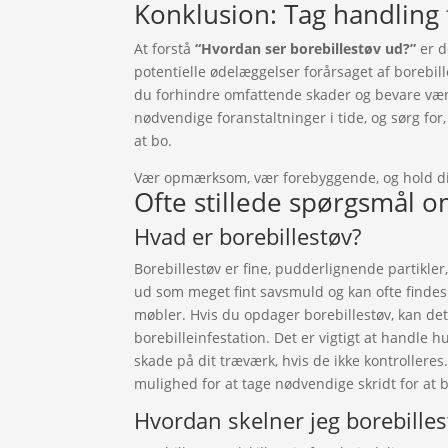
Konklusion: Tag handling f
At forstå
“Hvordan ser borebillestøv ud?”
er d
potentielle ødelæggelser forårsaget af borebill
du forhindre omfattende skader og bevare værd
nødvendige foranstaltninger i tide, og sørg for,
at bo.
Vær opmærksom, vær forebyggende, og hold dit
Ofte stillede spørgsmål o
Hvad er borebillestøv?
Borebillestøv er fine, pudderlignende partikler
ud som meget fint savsmuld og kan ofte findes
møbler. Hvis du opdager borebillestøv, kan det 
borebilleinfestation. Det er vigtigt at handle h
skade på dit træværk, hvis de ikke kontrolleres.
mulighed for at tage nødvendige skridt for at b
Hvordan skelner jeg borebilles