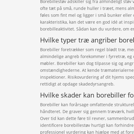
Borebillestøv adskiller sig fra almindeligt støv 
ofte tæt på små, runde huller i træet, mens alm
føles som fint mel og ligger i små bunker ell
karakteristika, kan det være en god idé at in
borebilleaktivitet. Sådan kan du vurdere, om e
Hvilke typer træ angriber boreb
Borebiller foretrækker som regel blødt træ, m
almindelige angreb forekommer i fyrretræ, eg o
møbler. Borebiller kan dog tilpasse sig og ang
omstændighederne. At kende træmaterialernes
inspektioner. Risikovurdering af dit hjems speci
rettidigt at opdage skadedyrsangreb.
Hvilke skader kan borebiller f
Borebiller kan forårsage omfattende strukturell
håndteret. De graver sig gennem træværk, hvil
Over tid kan dette føre til revner, sammenbru
identificere borebillestøv hurtigt kan forhindr
professionel vurdering kan hjælpe med at for