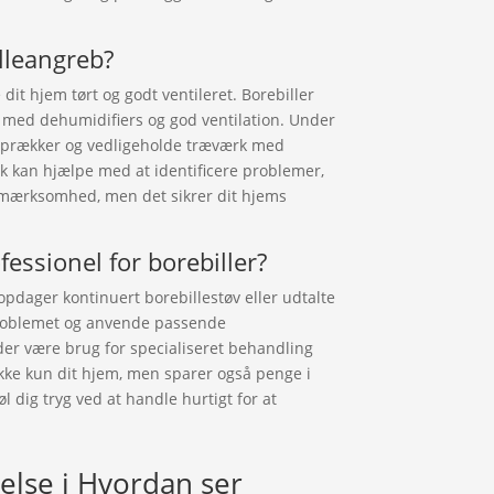
lleangreb?
dit hjem tørt og godt ventileret. Borebiller
en med dehumidifiers og god ventilation. Under
e sprækker og vedligeholde træværk med
ek kan hjælpe med at identificere problemer,
opmærksomhed, men det sikrer dit hjems
fessionel for borebiller?
 opdager kontinuert borebillestøv eller udtalte
problemet og anvende passende
der være brug for specialiseret behandling
ikke kun dit hjem, men sparer også penge i
øl dig tryg ved at handle hurtigt for at
else i Hvordan ser