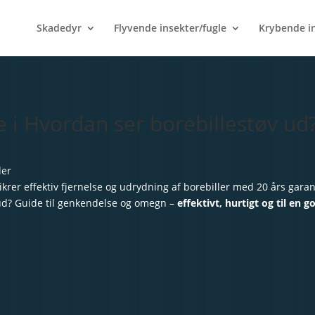
Skadedyr
Flyvende insekter/fugle
Krybende i
i Hvordan ser borebillestøv ud?
ler
ikrer effektiv fjernelse og udrydning af borebiller med 20 års garan
 ud? Guide til genkendelse og omegn –
effektivt, hurtigt og til en g