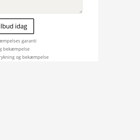
tilbud idag
æmpelses garanti
ig bekæmpelse
rykning og bekæmpelse