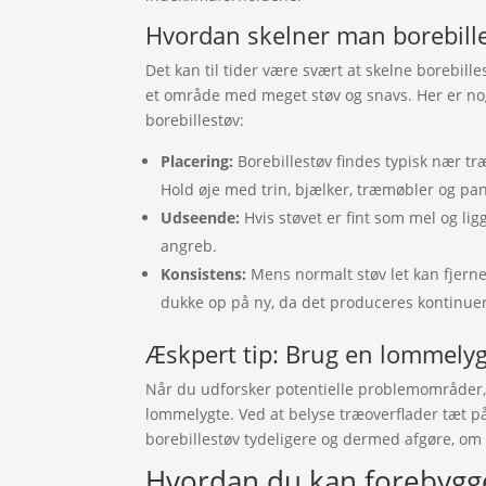
Hvordan skelner man borebilles
Det kan til tider være svært at skelne borebille
et område med meget støv og snavs. Her er nogl
borebillestøv:
Placering:
Borebillestøv findes typisk nær tr
Hold øje med trin, bjælker, træmøbler og pan
Udseende:
Hvis støvet er fint som mel og ligg
angreb.
Konsistens:
Mens normalt støv let kan fjernes
dukke op på ny, da det produceres kontinuer
Æskpert tip: Brug en lommely
Når du udforsker potentielle problemområder, 
lommelygte. Ved at belyse træoverflader tæt på
borebillestøv tydeligere og dermed afgøre, om
Hvordan du kan forebygg