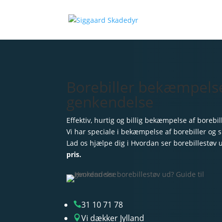
Borebiller bekæmpelse 
genkendelse
Effektiv, hurtig og billig bekæmpelse af borebil
Vi har speciale i bekæmpelse af borebiller og s
Lad os hjælpe dig i Hvordan ser borebillestøv
pris.
31 10 71 78

Vi dækker Jylland
