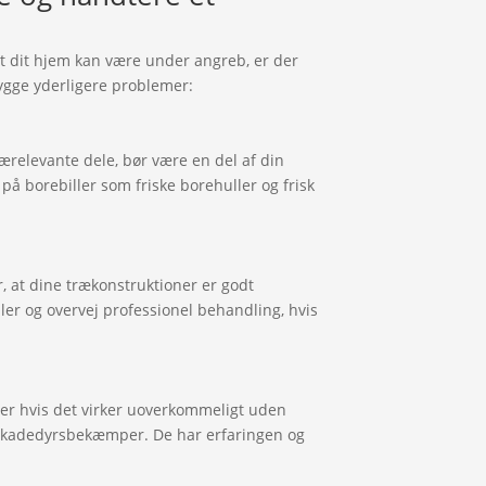
 at dit hjem kan være under angreb, er der
bygge yderligere problemer:
ærelevante dele, bør være en del af din
på borebiller som friske borehuller og frisk
g
or, at dine trækonstruktioner er godt
ler og overvej professionel behandling, hvis
ler hvis det virker uoverkommeligt uden
n skadedyrsbekæmper. De har erfaringen og