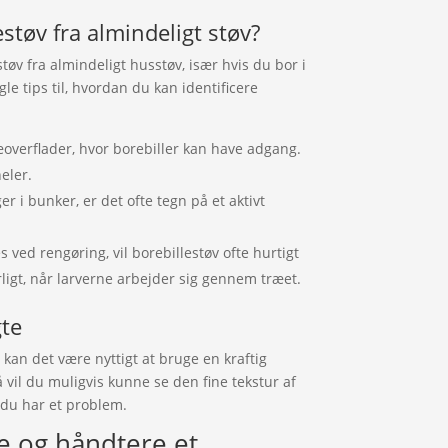
tøv fra almindeligt støv?
støv fra almindeligt husstøv, især hvis du bor i
e tips til, hvordan du kan identificere
æoverflader, hvor borebiller kan have adgang.
eler.
er i bunker, er det ofte tegn på et aktivt
 ved rengøring, vil borebillestøv ofte hurtigt
ligt, når larverne arbejder sig gennem træet.
gte
kan det være nyttigt at bruge en kraftig
 vil du muligvis kunne se den fine tekstur af
 du har et problem.
e og håndtere et