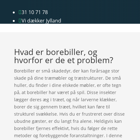
31 10 71 78

Vi dækker Jylland

Hvad er borebiller, og
hvorfor er de et problem?
Borebiller er små skadedyr, der kan forårsage stor
skade på dine træmøbler og træstrukturer. De små
huller, du finder i dine elskede møbler, er ofte tegn
på, at borebiller har været på spil. Disse insekter
lægger deres æg i træet, og når larverne klækker,
borer de sig gennem træet, hvilket kan føre til
strukturel svækkelse. Hvis du er frustreret over disse
ubudne gæster, er du langt fra alene. Heldigvis kan
borebiller fjernes effektivt, hvis du følger de rette
metoder og forebyggende foranstaltninger. I denne