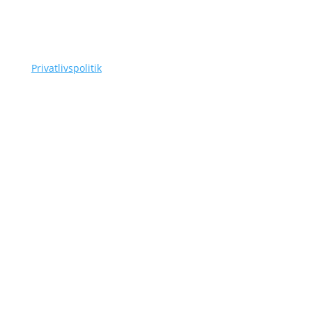
CVR-nummer: 42756385
Tlf.
(+45) 3110 7178
as@siggaard-skadedyr.dk
Privatlivspolitik
Navigation
Om Siggaard Skadedyr
Artikler
Områder
Kontakt
Sitemap