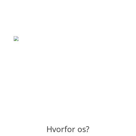
hvad de lover. Vil klart bruge dem igen til
andre opgaver også."
– Simone Jensen
"Hurtig og god behandling, rigtig venlig
skadedyrsbekæmper der kom ud. En
anbefaling herfra."
– Emilia Dahl
Hvorfor os?