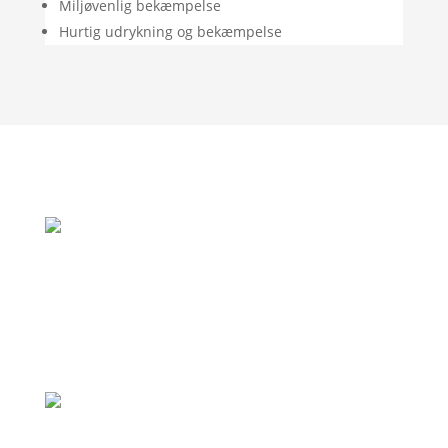
Miljøvenlig bekæmpelse
Hurtig udrykning og bekæmpelse
"Rigtig god oplevelse. God vejledning og
de var her allerede samme dag som jeg
ringede, fordi de var i området."
– Jan Andersen
"Professionel virksomhed, som holder