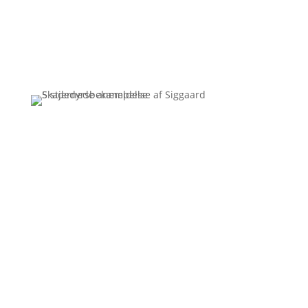
Få et uforpligtende tilbud
Ring
3110 7178
Siggaard Skadedyr