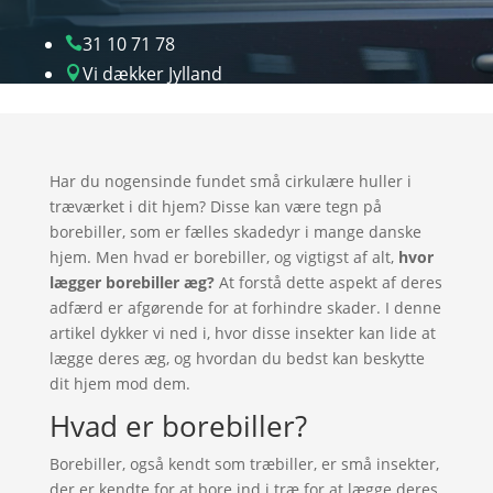
31 10 71 78

Vi dækker Jylland

Har du nogensinde fundet små cirkulære huller i
træværket i dit hjem? Disse kan være tegn på
borebiller, som er fælles skadedyr i mange danske
hjem. Men hvad er borebiller, og vigtigst af alt,
hvor
lægger borebiller æg?
At forstå dette aspekt af deres
adfærd er afgørende for at forhindre skader. I denne
artikel dykker vi ned i, hvor disse insekter kan lide at
lægge deres æg, og hvordan du bedst kan beskytte
dit hjem mod dem.
Hvad er borebiller?
Borebiller, også kendt som træbiller, er små insekter,
der er kendte for at bore ind i træ for at lægge deres