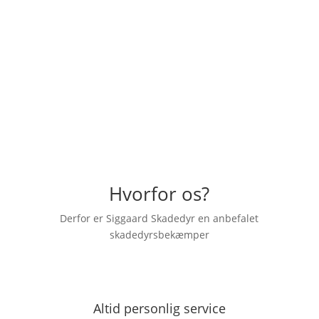
"Hurtig og god behandling, rigtig venlig
skadedyrsbekæmper der kom ud. En
anbefaling herfra."
– Emilia Dahl
Hvorfor os?
Derfor er Siggaard Skadedyr en anbefalet
skadedyrsbekæmper
Altid personlig service