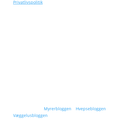
Privatlivspolitik
Navigation
Om Siggaard Skadedyr
Artikler
Områder
Kontakt
Sitemap
Vidensunivers:
Myrerbloggen
–
Hvepsebloggen
–
Væggelusbloggen