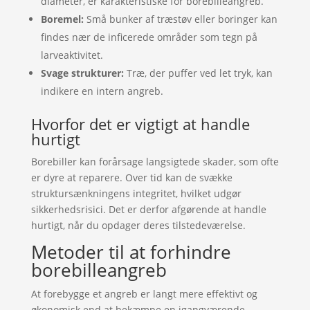
diameter, er karakteristiske for borebilleangreb.
Boremel:
Små bunker af træstøv eller boringer kan
findes nær de inficerede områder som tegn på
larveaktivitet.
Svage strukturer:
Træ, der puffer ved let tryk, kan
indikere en intern angreb.
Hvorfor det er vigtigt at handle
hurtigt
Borebiller kan forårsage langsigtede skader, som ofte
er dyre at reparere. Over tid kan de svække
struktursænkningens integritet, hvilket udgør
sikkerhedsrisici. Det er derfor afgørende at handle
hurtigt, når du opdager deres tilstedeværelse.
Metoder til at forhindre
borebilleangreb
At forebygge et angreb er langt mere effektivt og
økonomisk end at bekæmpe en igangværende