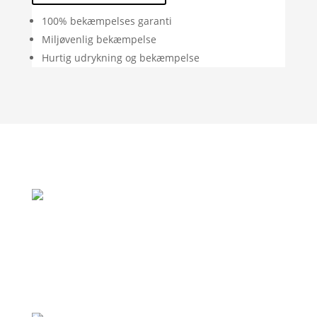
100% bekæmpelses garanti
Miljøvenlig bekæmpelse
Hurtig udrykning og bekæmpelse
"Rigtig god oplevelse. God vejledning og
de var her allerede samme dag som jeg
ringede, fordi de var i området."
– Jan Andersen