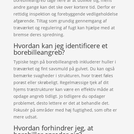
borebilleangreb tage flere år at udvikle sig, mens
andre gange kan det ske over kortere tid. Derfor er
rettidig inspektion og forebyggende vedligeholdelse
afgørende. Tiltag som grundig gennemgang af
træværket og regulering af fugt kan hjælpe med at
bremse deres spredning.
Hvordan kan jeg identificere et
borebilleangreb?
Typiske tegn på borebilleangreb inkluderer huller i
træværket og fint savsmuld på gulvet. Du kan også
bemærke svagheder i strukturen, hvor træet føles
porøst eller skrøbeligt. Regelmæssige tjek af dit
hjems træstrukturer kan være en effektiv måde at
opdage angreb tidligt. Jo tidligere du opdager
problemet, desto lettere er det at behandle det.
Fokusér på områder med høj fugtighed, som ofte er
mere udsat.
Hvordan forhindrer jeg, at