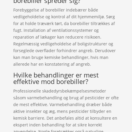
borebiller spreder sig?
Forebyggelse af borebiller indebærer både
vedligeholdelse og kontrol af dit hjemmemiljø. Sørg
for at holde træværk tørt, da borebiller tiltrækkes af
fugt. Installation af ventilationssystemer og
reparation af lækager kan reducere risikoen.
Regelmæssig vedligeholdelse af boligstrukturer og
forseglede overflader forhindrer angreb. Derudover
kan man bruge kemiske behandlinger, hvis man
allerede har en konstatering af angreb.
Hvilke behandlinger er mest
effektive mod borebiller?
Professionelle skadedyrsbekæmpelsesmetoder
såsom varmebehandling og brug af pesticider er ofte
de mest effektive. Varmebehandling dræber både
aktive insekter og æg, mens pesticider tilbyder en
kemisk barriere. Det anbefales altid at konsultere en
ekspert inden behandling for at sikre korrekt
anvendelse. Nogle foretrækker også naturlige