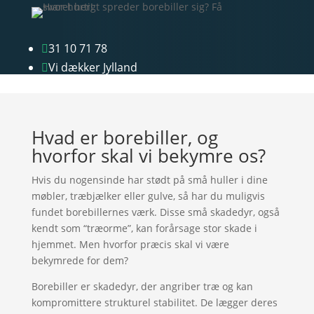
31 10 71 78

Vi dækker Jylland

Hvad er borebiller, og
hvorfor skal vi bekymre os?
Hvis du nogensinde har stødt på små huller i dine
møbler, træbjælker eller gulve, så har du muligvis
fundet borebillernes værk. Disse små skadedyr, også
kendt som “træorme”, kan forårsage stor skade i
hjemmet. Men hvorfor præcis skal vi være
bekymrede for dem?
Borebiller er skadedyr, der angriber træ og kan
kompromittere strukturel stabilitet. De lægger deres