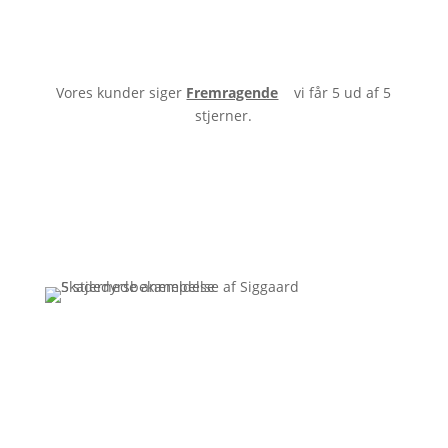
Vores kunder siger
Fremragende
vi får 5 ud af 5
stjerner.
Få et uforpligtende tilbud
Ring
3110 7178