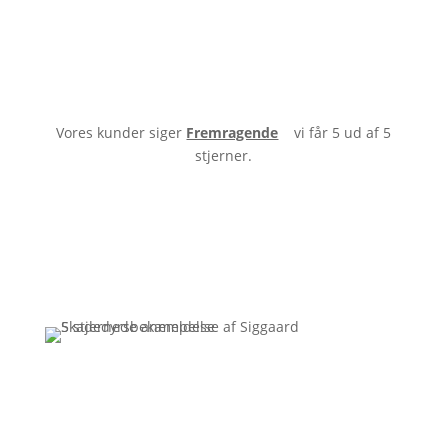
Vores kunder siger
Fremragende
vi får 5 ud af 5
stjerner.
Få et uforpligtende tilbud
Ring
3110 7178