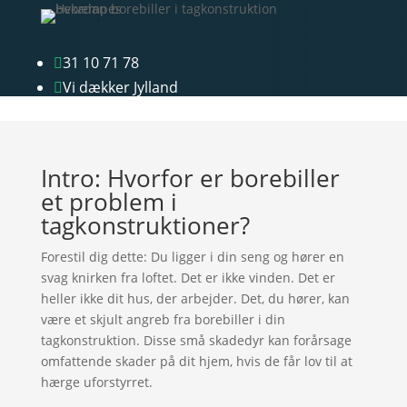
31 10 71 78

Vi dækker Jylland

Intro: Hvorfor er borebiller
et problem i
tagkonstruktioner?
Forestil dig dette: Du ligger i din seng og hører en
svag knirken fra loftet. Det er ikke vinden. Det er
heller ikke dit hus, der arbejder. Det, du hører, kan
være et skjult angreb fra borebiller i din
tagkonstruktion. Disse små skadedyr kan forårsage
omfattende skader på dit hjem, hvis de får lov til at
hærge uforstyrret.