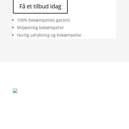
Få et tilbud idag
100% bekæmpelses garanti
Miljøvenlig bekæmpelse
Hurtig udrykning og bekæmpelse
"Rigtig god oplevelse. God vejledning og
de var her allerede samme dag som jeg
ringede, fordi de var i området."
– Jan Andersen