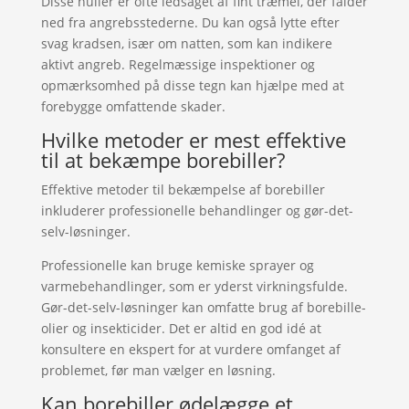
Disse huller er ofte ledsaget af fint træmel, der falder
ned fra angrebsstederne. Du kan også lytte efter
svag kradsen, især om natten, som kan indikere
aktivt angreb. Regelmæssige inspektioner og
opmærksomhed på disse tegn kan hjælpe med at
forebygge omfattende skader.
Hvilke metoder er mest effektive
til at bekæmpe borebiller?
Effektive metoder til bekæmpelse af borebiller
inkluderer professionelle behandlinger og gør-det-
selv-løsninger.
Professionelle kan bruge kemiske sprayer og
varmebehandlinger, som er yderst virkningsfulde.
Gør-det-selv-løsninger kan omfatte brug af borebille-
olier og insekticider. Det er altid en god idé at
konsultere en ekspert for at vurdere omfanget af
problemet, før man vælger en løsning.
Kan borebiller ødelægge et