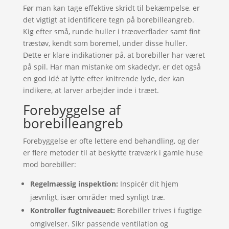
Før man kan tage effektive skridt til bekæmpelse, er
det vigtigt at identificere tegn på borebilleangreb.
Kig efter små, runde huller i træoverflader samt fint
træstøv, kendt som boremel, under disse huller.
Dette er klare indikationer på, at borebiller har været
på spil. Har man mistanke om skadedyr, er det også
en god idé at lytte efter knitrende lyde, der kan
indikere, at larver arbejder inde i træet.
Forebyggelse af
borebilleangreb
Forebyggelse er ofte lettere end behandling, og der
er flere metoder til at beskytte træværk i gamle huse
mod borebiller:
Regelmæssig inspektion:
Inspicér dit hjem
jævnligt, især områder med synligt træ.
Kontroller fugtniveauet:
Borebiller trives i fugtige
omgivelser. Sikr passende ventilation og