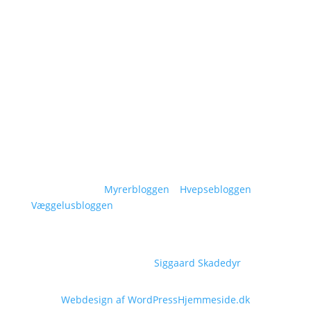
Om Siggaard Skadedyr
Artikler
Områder
Kontakt
Sitemap
Vidensunivers:
Myrerbloggen
–
Hvepsebloggen
–
Væggelusbloggen
Copyright © 2026
Siggaard Skadedyr
Webdesign af WordPressHjemmeside.dk