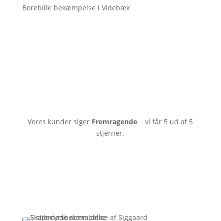
Borebille bekæmpelse i Videbæk
Vores kunder siger
Fremragende
vi får 5 ud af 5
stjerner.