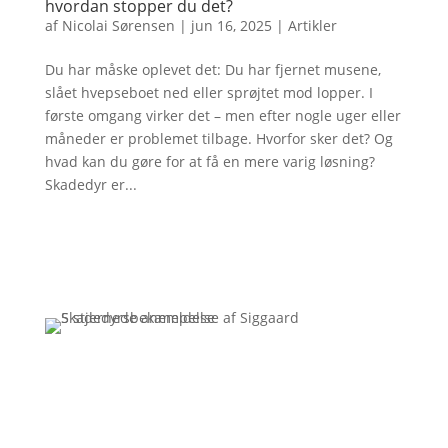
hvordan stopper du det?
af
Nicolai Sørensen
|
jun 16, 2025
|
Artikler
Du har måske oplevet det: Du har fjernet musene,
slået hvepseboet ned eller sprøjtet mod lopper. I
første omgang virker det – men efter nogle uger eller
måneder er problemet tilbage. Hvorfor sker det? Og
hvad kan du gøre for at få en mere varig løsning?
Skadedyr er...
Få et uforpligtende tilbud
Ring
3110 7178