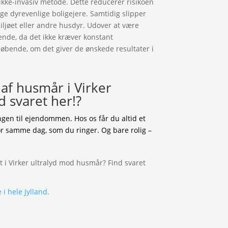
n ikke-invasiv metode. Dette reducerer risikoen
nge dyrevenlige boligejere. Samtidig slipper
iljøet eller andre husdyr. Udover at være
ende, da det ikke kræver konstant
 løbende, om det giver de ønskede resultater i
f husmår i Virker
 svaret her!?
en til ejendommen. Hos os får du altid et
or samme dag, som du ringer. Og bare rolig –
i hele Jylland.