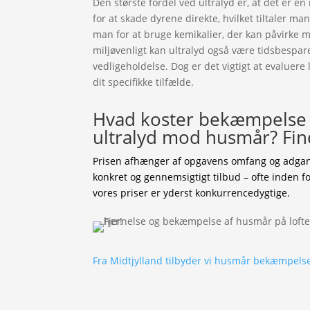
Den største fordel ved ultralyd er, at det er e
for at skade dyrene direkte, hvilket tiltaler ma
man for at bruge kemikalier, der kan påvirke m
miljøvenligt kan ultralyd også være tidsbespar
vedligeholdelse. Dog er det vigtigt at evaluere
dit specifikke tilfælde.
Hvad koster bekæmpelse a
ultralyd mod husmår? Find
Prisen afhænger af opgavens omfang og adgang
konkret og gennemsigtigt tilbud – ofte inden f
vores priser er yderst konkurrencedygtige.
Fra Midtjylland tilbyder vi husmår bekæmpelse 