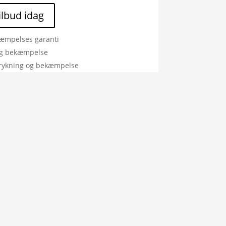
tilbud idag
æmpelses garanti
ig bekæmpelse
rykning og bekæmpelse