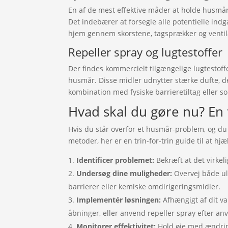
En af de mest effektive måder at holde husmår
Det indebærer at forsegle alle potentielle indg
hjem gennem skorstene, tagsprækker og ventil
Repeller spray og lugtestoffer
Der findes kommercielt tilgængelige lugtestoffe
husmår. Disse midler udnytter stærke dufte, d
kombination med fysiske barrieretiltag eller som
Hvad skal du gøre nu? En t
Hvis du står overfor et husmår-problem, og du 
metoder, her er en trin-for-trin guide til at hj
Identificer problemet:
Bekræft at det virkel
Undersøg dine muligheder:
Overvej både ul
barrierer eller kemiske omdirigeringsmidler.
Implementér løsningen:
Afhængigt af dit val
åbninger, eller anvend repeller spray efter an
Monitorer effektivitet:
Hold øje med ændring