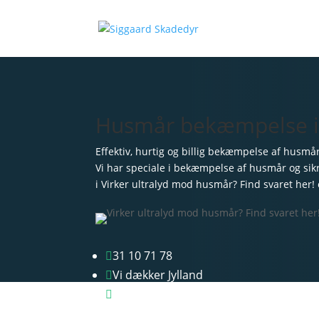
Husmår bekæmpelse i V
Effektiv, hurtig og billig bekæmpelse af husmå
Vi har speciale i bekæmpelse af husmår og sikr
i Virker ultralyd mod husmår? Find svaret her
31 10 71 78

Vi dækker Jylland

Gns. billigere priser
