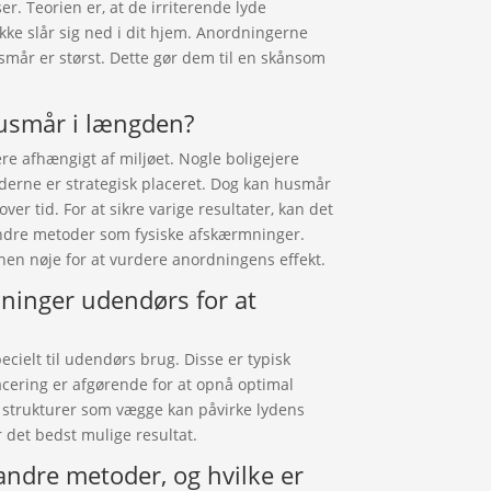
r. Teorien er, at de irriterende lyde
kke slår sig ned i dit hjem. Anordningerne
mår er størst. Dette gør dem til en skånsom
husmår i længden?
re afhængigt af miljøet. Nogle boligejere
derne er strategisk placeret. Dog kan husmår
over tid. For at sikre varige resultater, kan det
ndre metoder som fysiske afskærmninger.
nen nøje for at vurdere anordningens effekt.
ninger udendørs for at
ecielt til udendørs brug. Disse er typisk
lacering er afgørende for at opnå optimal
 strukturer som vægge kan påvirke lydens
 det bedst mulige resultat.
andre metoder, og hvilke er