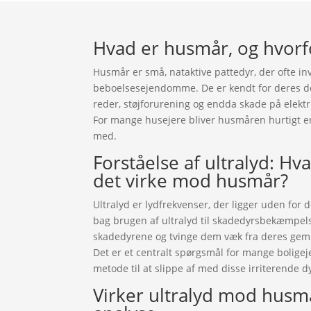
Hvad er husmår, og hvorf
Husmår er små, nataktive pattedyr, der ofte in
beboelsesejendomme. De er kendt for deres de
reder, støjforurening og endda skade på elektric
For mange husejere bliver husmåren hurtigt e
med.
Forståelse af ultralyd: Hv
det virke mod husmår?
Ultralyd er lydfrekvenser, der ligger uden fo
bag brugen af ultralyd til skadedyrsbekæmpelse
skadedyrene og tvinge dem væk fra deres g
Det er et centralt spørgsmål for mange boligeje
metode til at slippe af med disse irriterende d
Virker ultralyd mod hus