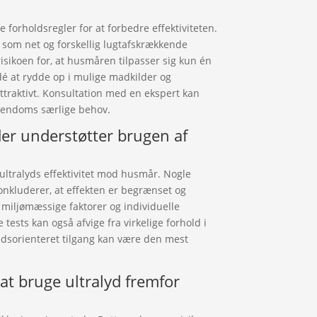
forholdsregler for at forbedre effektiviteten.
 som net og forskellig lugtafskrækkende
isikoen for, at husmåren tilpasser sig kun én
dé at rydde op i mulige madkilder og
traktivt. Konsultation med en ekspert kan
ejendoms særlige behov.
der understøtter brugen af
ultralyds effektivitet mod husmår. Nogle
onkluderer, at effekten er begrænset og
t miljømæssige faktorer og individuelle
 tests kan også afvige fra virkelige forhold i
edsorienteret tilgang kan være den mest
 at bruge ultralyd fremfor