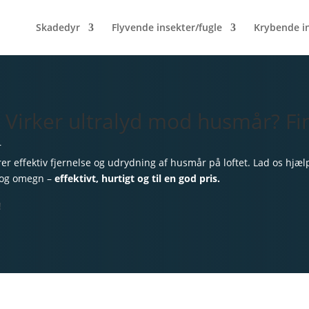
Skadedyr
Flyvende insekter/fugle
Krybende i
irker ultralyd mod husmår? Fin
r
er effektiv fjernelse og udrydning af husmår på loftet. Lad os hjæl
! og omegn –
effektivt, hurtigt og til en god pris.