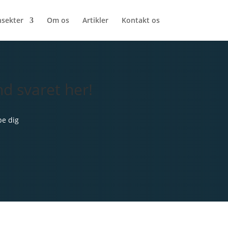
nsekter
Om os
Artikler
Kontakt os
d svaret her!
pe dig