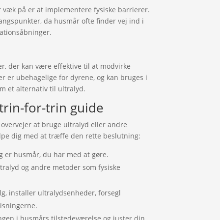
 væk på er at implementere fysiske barrierer.
angspunkter, da husmår ofte finder vej ind i
ationsåbninger.
r, der kan være effektive til at modvirke
er er ubehagelige for dyrene, og kan bruges i
 et alternativ til ultralyd.
rin-for-trin guide
overvejer at bruge ultralyd eller andre
ælpe dig med at træffe den rette beslutning:
ig er husmår, du har med at gøre.
tralyd og andre metoder som fysiske
g, installer ultralydsenheder, forsegl
visningerne.
en i husmårs tilstedeværelse og juster din