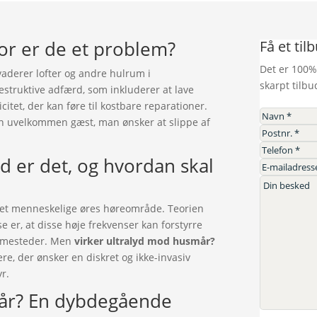
or er de et problem?
Få et til
Det er 100%
vaderer lofter og andre hulrum i
skarpt tilbu
struktive adfærd, som inkluderer at lave
itet, der kan føre til kostbare reparationer.
n uvelkommen gæst, man ønsker at slippe af
ad er det, og hvordan skal
r det menneskelige øres høreområde. Teorien
 er, at disse høje frekvenser kan forstyrre
emmesteder. Men
virker ultralyd mod husmår?
re, der ønsker en diskret og ikke-invasiv
yr.
mår? En dybdegående