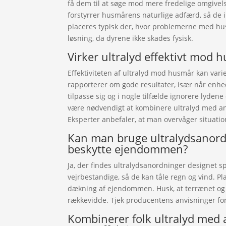
få dem til at søge mod mere fredelige omgivelse
forstyrrer husmårens naturlige adfærd, så de i
placeres typisk der, hvor problemerne med hus
løsning, da dyrene ikke skades fysisk.
Virker ultralyd effektivt mod 
Effektiviteten af ultralyd mod husmår kan varie
rapporterer om gode resultater, især når enhe
tilpasse sig og i nogle tilfælde ignorere lydene 
være nødvendigt at kombinere ultralyd med a
Eksperter anbefaler, at man overvåger situatio
Kan man bruge ultralydsanord
beskytte ejendommen?
Ja, der findes ultralydsanordninger designet sp
vejrbestandige, så de kan tåle regn og vind. P
dækning af ejendommen. Husk, at terrænet og
rækkevidde. Tjek producentens anvisninger for
Kombinerer folk ultralyd med 