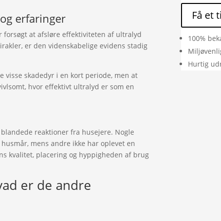
Få et 
og erfaringer
forsøgt at afsløre effektiviteten af ultralyd
100% bek
akler, er den videnskabelige evidens stadig
Miljøvenl
Hurtig ud
e visse skadedyr i en kort periode, men at
vivlsomt, hvor effektivt ultralyd er som en
r blandede reaktioner fra husejere. Nogle
 husmår, mens andre ikke har oplevet en
s kvalitet, placering og hyppigheden af brug
Hvad er de andre