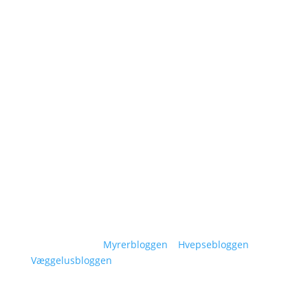
Navigation
Om Siggaard Skadedyr
Artikler
Områder
Kontakt
Sitemap
Vidensunivers:
Myrerbloggen
–
Hvepsebloggen
–
Væggelusbloggen