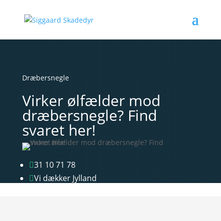
Dræbersnegle
Virker ølfælder mod
dræbersnegle? Find
svaret her!
31 10 71 78

Vi dækker Jylland
