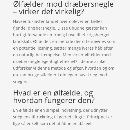
Ølfælder mod dræbersnegle
– virker det virkelig?
Haveentusiaster landet over oplever en fælles
fjende: dræbersnegle. Disse ubudne gæster kan
hurtigt forvandle en frodig have til et krigshærget
landskab. Ølfælder, en metode der ofte nævnes som
en potentiel løsning, sætter mange iveres håb efter
en naturlig bekæmpelse. Men virker ølfælder mod
dræbersnegle egentligt effektivt? I denne artikel
udforsker vi denne metode og afgør, hvordan og om
du kan bruge ølfælder i din egen havekrieg mod
snegle.
Hvad er en ølfælde, og
hvordan fungerer den?
En ølfælde er en simpel indretning, der udnytter
sneglens tiltrækning til gærede lugte. Princippet er
lige så enkelt som dét at åbne en dåseøl: