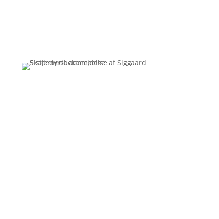
Få et uforpligtende tilbud
Ring
3110 7178
Siggaard Skadedyr