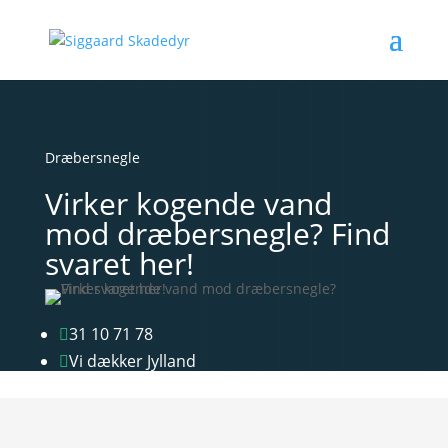
Dræbersnegle
Virker kogende vand
mod dræbersnegle? Find
svaret her!
31 10 71 78

Vi dækker Jylland
