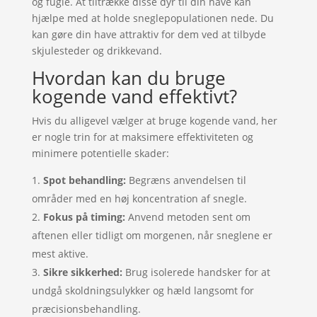
og fugle. At tiltrække disse dyr til din have kan
hjælpe med at holde sneglepopulationen nede. Du
kan gøre din have attraktiv for dem ved at tilbyde
skjulesteder og drikkevand.
Hvordan kan du bruge
kogende vand effektivt?
Hvis du alligevel vælger at bruge kogende vand, her
er nogle trin for at maksimere effektiviteten og
minimere potentielle skader:
Spot behandling:
Begræns anvendelsen til
områder med en høj koncentration af snegle.
Fokus på timing:
Anvend metoden sent om
aftenen eller tidligt om morgenen, når sneglene er
mest aktive.
Sikre sikkerhed:
Brug isolerede handsker for at
undgå skoldningsulykker og hæld langsomt for
præcisionsbehandling.