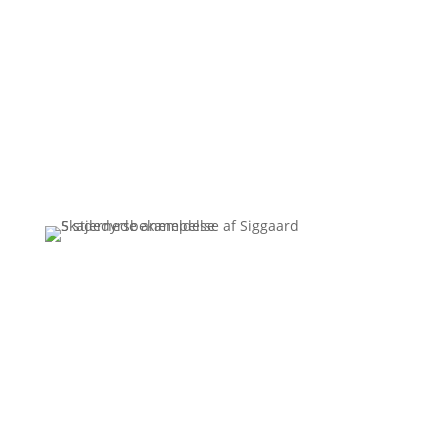
30/06/2026
Ingen resultater..
Få et uforpligtende tilbud
Ring
3110 7178