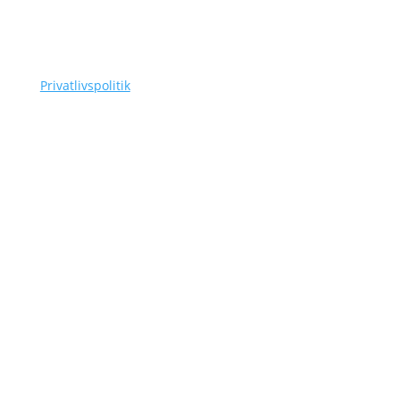
Tlf.
(+45) 3110 7178
as@siggaard-skadedyr.dk
Privatlivspolitik
Navigation
Om Siggaard Skadedyr
Artikler
Områder
Kontakt
Sitemap