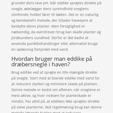
grundet dens lave pH. Når eddike sprøjtes direkte på
snegle, ødelægger dens syreindhold sneglens
slimhinde, hvilket fører til døden. Det er en naturlig
og kemikaliefri metode, der tillader haveejere at
beskytte deres planter. Men forsigtighed er
nødvendig, da overdreven brug kan skade planter og
jordbundens sundhed. Derfor er det bedst at
anvende punktbehandlinger eller alternativt bruge
en opløsning fortyndet med vand.
Hvordan bruger man eddike på
dræbersnegle i haven?
Brug eddike ved at sprøjte en lille mængde direkte
på snegle. Start med at blande eddike med vand for
at reducere styrken og minimere skade på planten.
Denne metode er bedst om aftenen, når sneglene er
mest aktive, og hvor risikoen for planteskade er
mindst. Pas altid på, at eddiken ikke sprøjtes direkte
på selve planterne. Ved regelmæssig brug kan denne
metode løbende hjælpe med at reducere