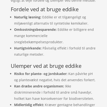
vigtigt at veje fordele og ulemper ved denne metode:
Fordele ved at bruge eddike
Naturlig løsning:
Eddike er et tilgængeligt og
miljøvenligt alternativ til syntetiske kemikalier.
Omkostningsbesparende:
Eddike er billigere end
mange kommercielle
sneglebekæmpelsesprodukter.
Hurtigtvirkende:
Påviselig effekt i forhold til andre
naturlige metoder.
Ulemper ved at bruge eddike
Risiko for plante- og jordskader:
Kan påvirke pH
og plantevækst negativt, hvis det anvendes forkert.
Kan dræbe andre organismen:
Ikke
diskriminerende i forhold til andre små havedyr,
hvilket kan have konsekvenser for biodiversiteten.
Midlertidig effekt:
Kræver gentagne behandlinger