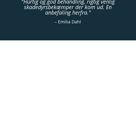
"Hurtig og god behandling, rigtig venlig
skadedyrsbekæmper der kom ud. En
anbefaling herfra."
– Emilia Dahl
Læs også..
Kan skægkræ komme gennem afløb? Find
svaret her!
30/06/2026
Kan skægkræ komme gennem
ventilationsanlæg?
30/06/2026