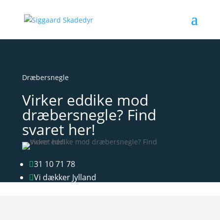
Dræbersnegle
Virker eddike mod
dræbersnegle? Find
svaret her!
31 10 71 78

Vi dækker Jylland
