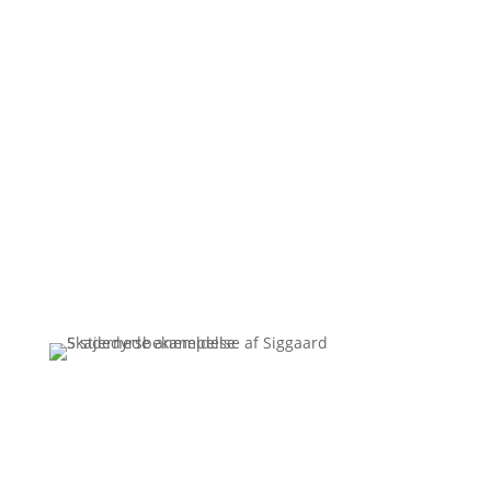
Kan skægkræ sprede sig mellem
lejligheder?
30/06/2026
Ingen resultater..
Få et uforpligtende tilbud
Ring
3110 7178