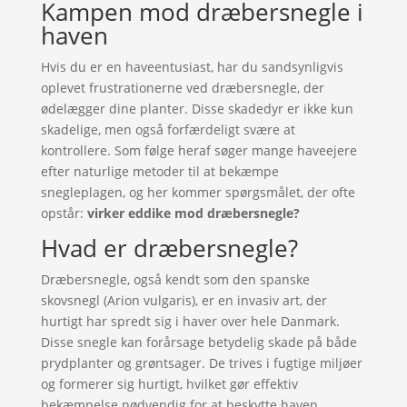
Kampen mod dræbersnegle i
haven
Hvis du er en haveentusiast, har du sandsynligvis
oplevet frustrationerne ved dræbersnegle, der
ødelægger dine planter. Disse skadedyr er ikke kun
skadelige, men også forfærdeligt svære at
kontrollere. Som følge heraf søger mange haveejere
efter naturlige metoder til at bekæmpe
snegleplagen, og her kommer spørgsmålet, der ofte
opstår:
virker eddike mod dræbersnegle?
Hvad er dræbersnegle?
Dræbersnegle, også kendt som den spanske
skovsnegl (Arion vulgaris), er en invasiv art, der
hurtigt har spredt sig i haver over hele Danmark.
Disse snegle kan forårsage betydelig skade på både
prydplanter og grøntsager. De trives i fugtige miljøer
og formerer sig hurtigt, hvilket gør effektiv
bekæmpelse nødvendig for at beskytte haven.