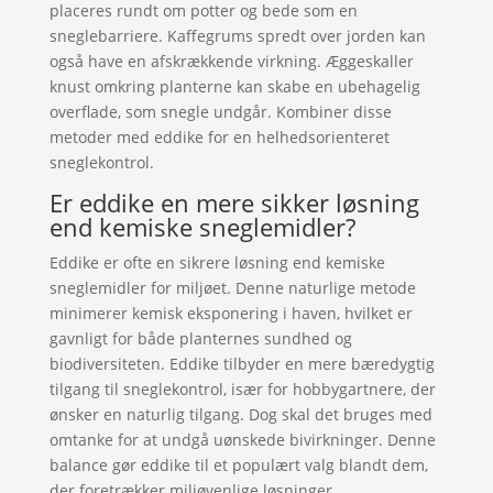
placeres rundt om potter og bede som en
sneglebarriere. Kaffegrums spredt over jorden kan
også have en afskrækkende virkning. Æggeskaller
knust omkring planterne kan skabe en ubehagelig
overflade, som snegle undgår. Kombiner disse
metoder med eddike for en helhedsorienteret
sneglekontrol.
Er eddike en mere sikker løsning
end kemiske sneglemidler?
Eddike er ofte en sikrere løsning end kemiske
sneglemidler for miljøet. Denne naturlige metode
minimerer kemisk eksponering i haven, hvilket er
gavnligt for både planternes sundhed og
biodiversiteten. Eddike tilbyder en mere bæredygtig
tilgang til sneglekontrol, især for hobbygartnere, der
ønsker en naturlig tilgang. Dog skal det bruges med
omtanke for at undgå uønskede bivirkninger. Denne
balance gør eddike til et populært valg blandt dem,
der foretrækker miljøvenlige løsninger.