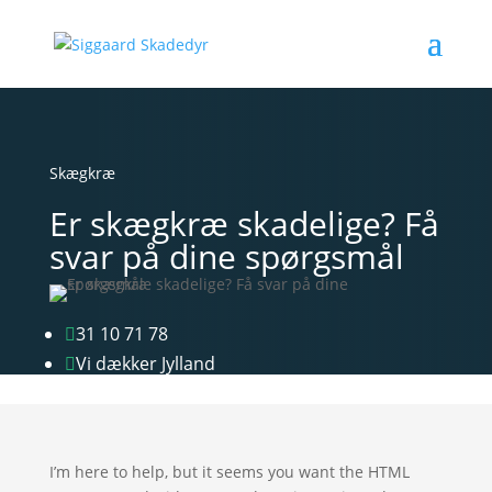
Skægkræ
Er skægkræ skadelige? Få
svar på dine spørgsmål
31 10 71 78

Vi dækker Jylland

I’m here to help, but it seems you want the HTML