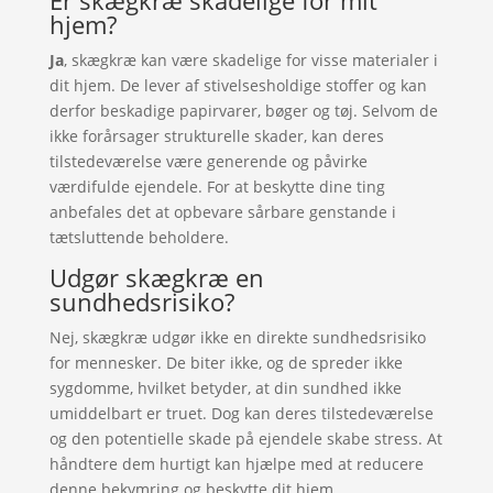
hjem?
Ja
, skægkræ kan være skadelige for visse materialer i
dit hjem. De lever af stivelsesholdige stoffer og kan
derfor beskadige papirvarer, bøger og tøj. Selvom de
ikke forårsager strukturelle skader, kan deres
tilstedeværelse være generende og påvirke
værdifulde ejendele. For at beskytte dine ting
anbefales det at opbevare sårbare genstande i
tætsluttende beholdere.
Udgør skægkræ en
sundhedsrisiko?
Nej, skægkræ udgør ikke en direkte sundhedsrisiko
for mennesker. De biter ikke, og de spreder ikke
sygdomme, hvilket betyder, at din sundhed ikke
umiddelbart er truet. Dog kan deres tilstedeværelse
og den potentielle skade på ejendele skabe stress. At
håndtere dem hurtigt kan hjælpe med at reducere
denne bekymring og beskytte dit hjem.