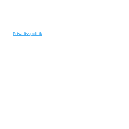
CVR-nummer: 42756385
Tlf.
(+45) 3110 7178
as@siggaard-skadedyr.dk
Privatlivspolitik
Navigation
Om Siggaard Skadedyr
Artikler
Områder
Kontakt
Sitemap