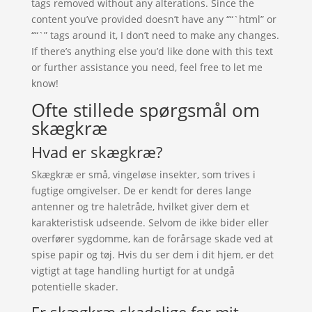
tags removed without any alterations. Since the
content you’ve provided doesn’t have any ““`html” or
““`” tags around it, I don’t need to make any changes.
If there’s anything else you’d like done with this text
or further assistance you need, feel free to let me
know!
Ofte stillede spørgsmål om
skægkræ
Hvad er skægkræ?
Skægkræ er små, vingeløse insekter, som trives i
fugtige omgivelser. De er kendt for deres lange
antenner og tre haletråde, hvilket giver dem et
karakteristisk udseende. Selvom de ikke bider eller
overfører sygdomme, kan de forårsage skade ved at
spise papir og tøj. Hvis du ser dem i dit hjem, er det
vigtigt at tage handling hurtigt for at undgå
potentielle skader.
Er skægkræ skadelige for mit