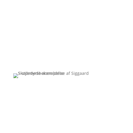
30/06/2026
Ingen resultater..
Få et uforpligtende tilbud
Ring
3110 7178