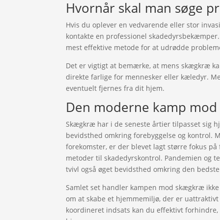
Hvornår skal man søge pr
Hvis du oplever en vedvarende eller stor inva
kontakte en professionel skadedyrsbekæmper. 
mest effektive metode for at udrødde problem
Det er vigtigt at bemærke, at mens skægkræ kan 
direkte farlige for mennesker eller kæledyr. Me
eventuelt fjernes fra dit hjem.
Den moderne kamp mod s
Skægkræ har i de seneste årtier tilpasset sig hj
bevidsthed omkring forebyggelse og kontrol. 
forekomster, er der blevet lagt større fokus på
metoder til skadedyrskontrol. Pandemien og t
tvivl også øget bevidsthed omkring den bedste
Samlet set handler kampen mod skægkræ ikke b
om at skabe et hjemmemiljø, der er uattraktivt 
koordineret indsats kan du effektivt forhindre,