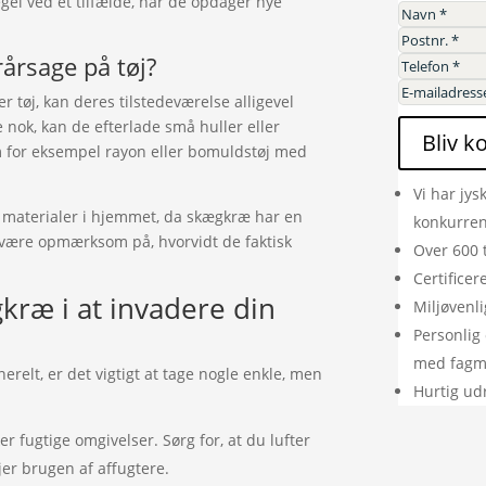
egel ved et tilfælde, når de opdager nye
årsage på tøj?
 tøj, kan deres tilstedeværelse alligevel
e nok, kan de efterlade små huller eller
Bliv k
som for eksempel rayon eller bomuldstøj med
Vi har jys
e materialer i hjemmet, da skægkræ har en
konkurre
t være opmærksom på, hvorvidt de faktisk
Over 600 
Certifice
kræ i at invadere din
Miljøvenli
Personlig 
med fag
erelt, er det vigtigt at tage nogle enkle, men
Hurtig ud
 fugtige omgivelser. Sørg for, at du lufter
er brugen af affugtere.