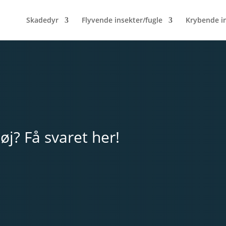
Skadedyr
Flyvende insekter/fugle
Krybende i
øj? Få svaret her!