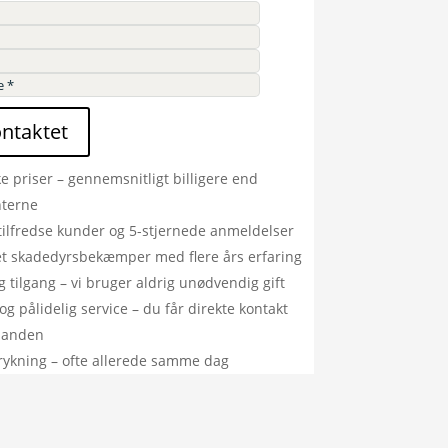
ontaktet
ke priser – gennemsnitligt billigere end
nterne
tilfredse kunder og 5-stjernede anmeldelser
ret skadedyrsbekæmper med flere års erfaring
g tilgang – vi bruger aldrig unødvendig gift
og pålidelig service – du får direkte kontakt
manden
rykning – ofte allerede samme dag