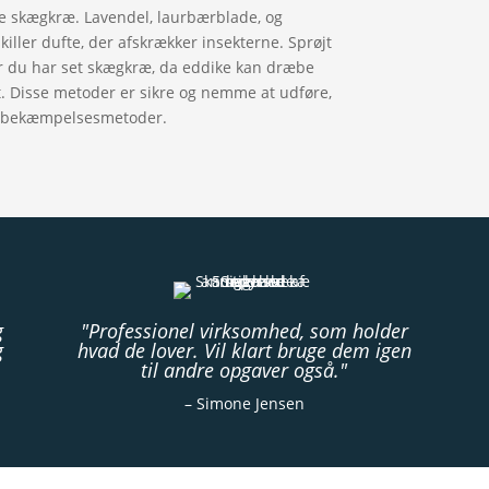
ere skægkræ. Lavendel, laurbærblade, og
iller dufte, der afskrækker insekterne. Sprøjt
or du har set skægkræ, da eddike kan dræbe
. Disse metoder er sikre og nemme at udføre,
ektbekæmpelsesmetoder.
g
"Professionel virksomhed, som holder
g
hvad de lover. Vil klart bruge dem igen
til andre opgaver også."
– Simone Jensen