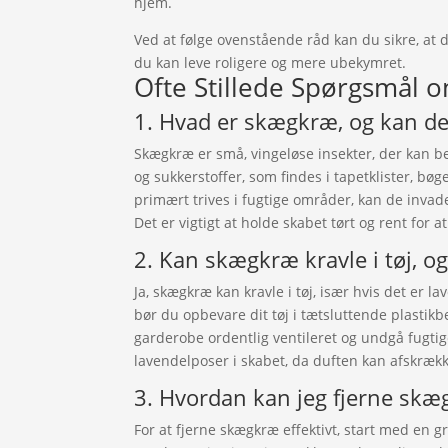
hjem.
Ved at følge ovenstående råd kan du sikre, at d
du kan leve roligere og mere ubekymret.
Ofte Stillede Spørgsmål 
1. Hvad er skægkræ, og kan de
Skægkræ er små, vingeløse insekter, der kan bes
og sukkerstoffer, som findes i tapetklister, bøg
primært trives i fugtige områder, kan de invad
Det er vigtigt at holde skabet tørt og rent for at
2. Kan skægkræ kravle i tøj, o
Ja, skægkræ kan kravle i tøj, især hvis det er la
bør du opbevare dit tøj i tætsluttende plastik
garderobe ordentlig ventileret og undgå fugtig
lavendelposer i skabet, da duften kan afskrækk
3. Hvordan kan jeg fjerne skæg
For at fjerne skægkræ effektivt, start med en 