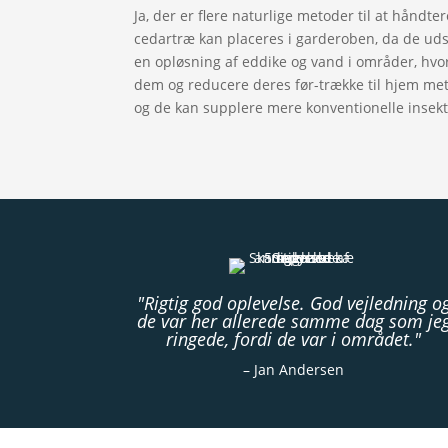
Ja, der er flere naturlige metoder til at håndt
cedartræ kan placeres i garderoben, da de udsk
en opløsning af eddike og vand i områder, hv
dem og reducere deres før-trække til hjem met
og de kan supplere mere konventionelle ins
"Rigtig god oplevelse. God vejledning o
de var her allerede samme dag som je
ringede, fordi de var i området."
– Jan Andersen