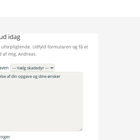
bud idag
 uforpligtende. Udfyld formularen og få et
d af mig, Andreas.
aven
inger