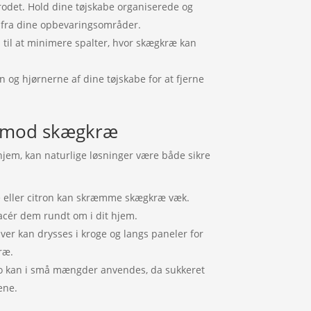
 rodet. Hold dine tøjskabe organiserede og
 fra dine opbevaringsområder.
 til at minimere spalter, hvor skægkræ kan
 og hjørnerne af dine tøjskabe for at fjerne
er mod skægkræ
hjem, kan naturlige løsninger være både sikre
ee eller citron kan skræmme skægkræ væk.
lacér dem rundt om i dit hjem.
lver kan drysses i kroge og langs paneler for
ræ.
to kan i små mængder anvendes, da sukkeret
ene.