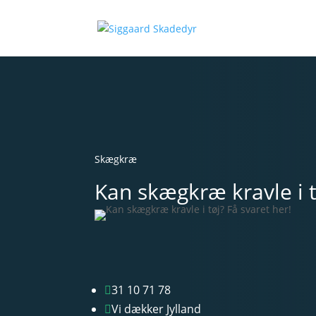
Skægkræ
Kan skægkræ kravle i t
31 10 71 78

Vi dækker Jylland
