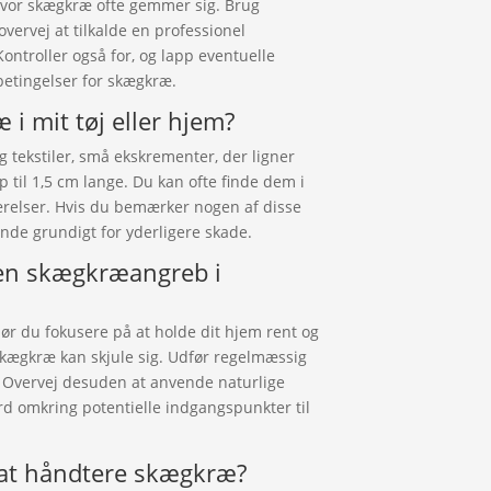
 hvor skægkræ ofte gemmer sig. Brug
overvej at tilkalde en professionel
ntroller også for, og lapp eventuelle
betingelser for skægkræ.
i mit tøj eller hjem?
 tekstiler, små ekskrementer, der ligner
 til 1,5 cm lange. Du kan ofte finde dem i
relser. Hvis du bemærker nogen af disse
nde grundigt for yderligere skade.
 en skægkræangreb i
ør du fokusere på at holde dit hjem rent og
 skægkræ kan skjule sig. Udfør regelmæssig
 Overvej desuden at anvende naturlige
omkring potentielle indgangspunkter til
l at håndtere skægkræ?