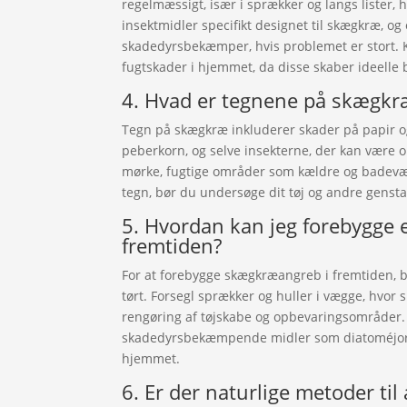
regelmæssigt, især i sprækker og langs lister,
insektmidler specifikt designet til skægkræ, og 
skadedyrsbekæmper, hvis problemet er stort. Ko
fugtskader i hjemmet, da disse skaber ideelle 
4. Hvad er tegnene på skægkræ 
Tegn på skægkræ inkluderer skader på papir og
peberkorn, og selve insekterne, der kan være op
mørke, fugtige områder som kældre og badevæ
tegn, bør du undersøge dit tøj og andre gensta
5. Hvordan kan jeg forebygge
fremtiden?
For at forebygge skægkræangreb i fremtiden, b
tørt. Forsegl sprækker og huller i vægge, hvor
rengøring af tøjskabe og opbevaringsområder.
skadedyrsbekæmpende midler som diatoméjord 
hjemmet.
6. Er der naturlige metoder ti