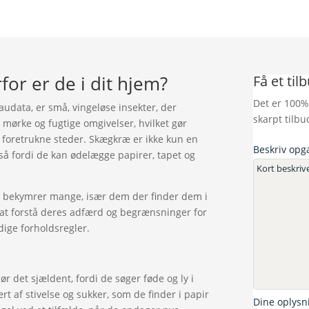
or er de i dit hjem?
Få et til
Det er 100%
data, er små, vingeløse insekter, der
skarpt tilbu
 mørke og fugtige omgivelser, hvilket gør
 foretrukne steder. Skægkræ er ikke kun en
Beskriv opg
så fordi de kan ødelægge papirer, tapet og
l bekymrer mange, især dem der finder dem i
t at forstå deres adfærd og begrænsninger for
ige forholdsregler.
ør det sjældent, fordi de søger føde og ly i
 af stivelse og sukker, som de finder i papir
Dine oplysn