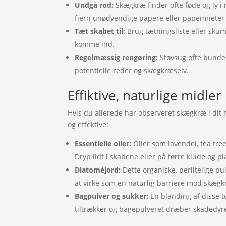
Undgå rod:
Skægkræ finder ofte føde og ly i
fjern unødvendige papere eller papemneter
Tæt skabet til:
Brug tætningsliste eller skum
komme ind.
Regelmæssig rengøring:
Støvsug ofte bunden
potentielle reder og skægkræselv.
Effiktive, naturlige midl
Hvis du allerede har observeret skægkræ i dit 
og effektive:
Essentielle olier:
Olier som lavendel, tea tr
Dryp lidt i skabene eller på tørre klude og p
Diatoméjord:
Dette organiske, perlitelige pu
at virke som en naturlig barriere mod skægk
Bagpulver og sukker:
En blanding af disse 
tiltrækker og bagepulveret dræber skadedyr