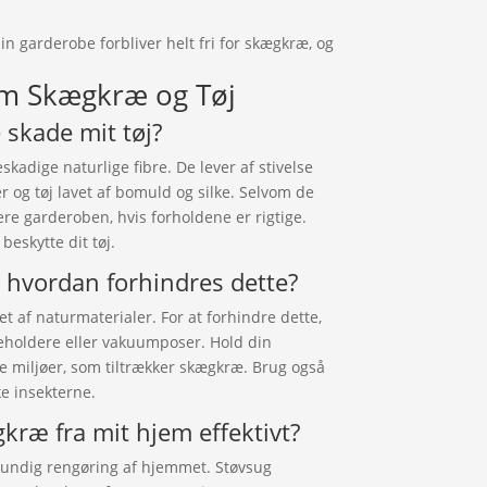
in garderobe forbliver helt fri for skægkræ, og
om Skægkræ og Tøj
 skade mit tøj?
kadige naturlige fibre. De lever af stivelse
er og tøj lavet af bomuld og silke. Selvom de
ere garderoben, hvis forholdene er rigtige.
 beskytte dit tøj.
g hvordan forhindres dette?
vet af naturmaterialer. For at forhindre dette,
beholdere eller vakuumposer. Hold din
e miljøer, som tiltrækker skægkræ. Brug også
e insekterne.
kræ fra mit hjem effektivt?
grundig rengøring af hjemmet. Støvsug