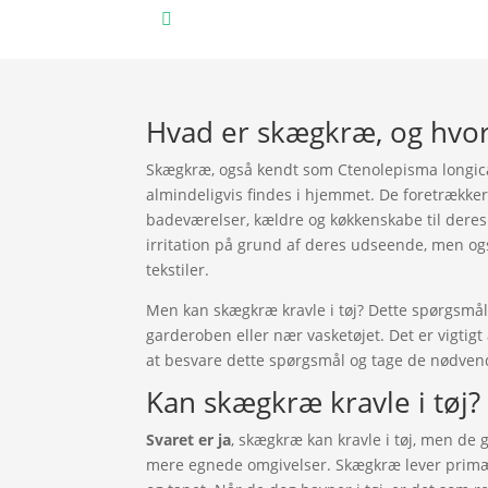
Gns. billigere priser

Hvad er skægkræ, og hvorf
Skægkræ, også kendt som Ctenolepisma longicau
almindeligvis findes i hjemmet. De foretrækker
badeværelser, kældre og køkkenskabe til deres
irritation på grund af deres udseende, men og
tekstiler.
Men kan skægkræ kravle i tøj? Dette spørgsmå
garderoben eller nær vasketøjet. Det er vigtig
at besvare dette spørgsmål og tage de nødvend
Kan skægkræ kravle i tøj?
Svaret er ja
, skægkræ kan kravle i tøj, men de g
mere egnede omgivelser. Skægkræ lever primært