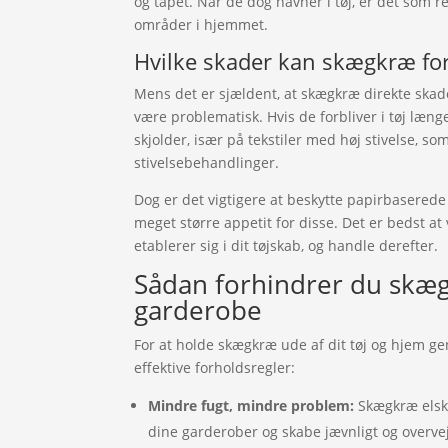
og tapet. Når de dog havner i tøj, er det som r
områder i hjemmet.
Hvilke skader kan skægkræ for
Mens det er sjældent, at skægkræ direkte skader
være problematisk. Hvis de forbliver i tøj læng
skjolder, især på tekstiler med høj stivelse, 
stivelsebehandlinger.
Dog er det vigtigere at beskytte papirbasered
meget større appetit for disse. Det er bedst a
etablerer sig i dit tøjskab, og handle derefter.
Sådan forhindrer du skæg
garderobe
For at holde skægkræ ude af dit tøj og hjem gen
effektive forholdsregler:
Mindre fugt, mindre problem:
Skægkræ elsker
dine garderober og skabe jævnligt og overvej