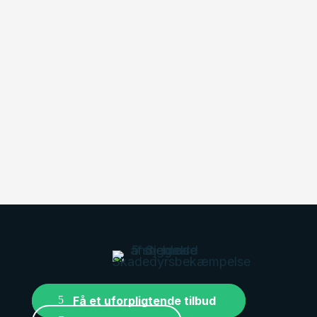
30/06/2026
Kan skægkræ sprede sig mellem
lejligheder?
30/06/2026
Ingen resultater..
Få et uforpligtende tilbud