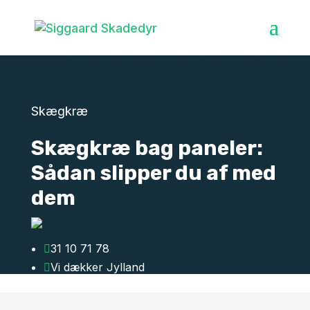
Skægkræ
Skægkræ bag paneler:
Sådan slipper du af med
dem
31 10 71 78

Vi dækker Jylland
