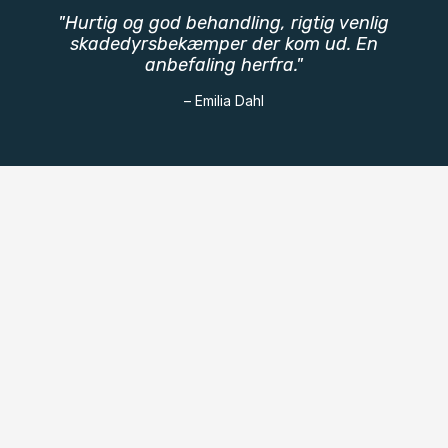
"Hurtig og god behandling, rigtig venlig
skadedyrsbekæmper der kom ud. En
anbefaling herfra."
– Emilia Dahl
Læs også..
Kan skægkræ komme gennem afløb?
Find svaret her!
30/06/2026
Kan skægkræ komme gennem
ventilationsanlæg?