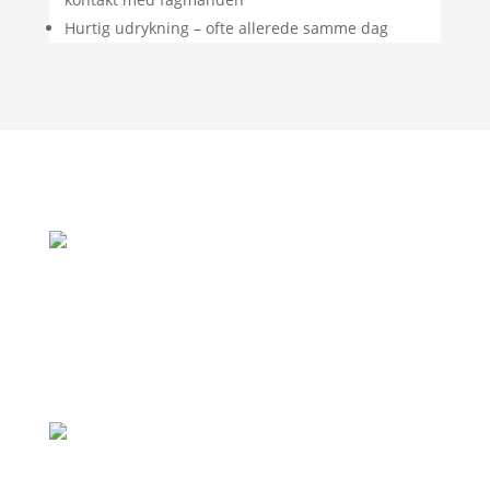
Hurtig udrykning – ofte allerede samme dag
"Rigtig god oplevelse. God vejledning og
de var her allerede samme dag som jeg
ringede, fordi de var i området."
– Jan Andersen
"Professionel virksomhed, som holder