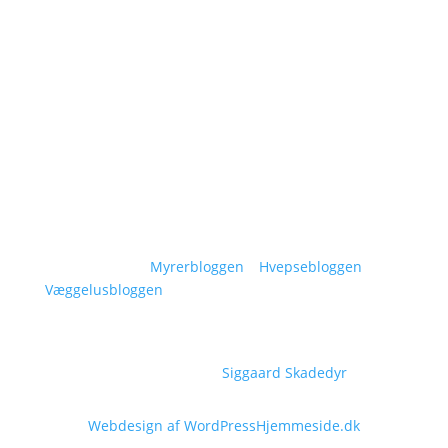
Om Siggaard Skadedyr
Artikler
Områder
Kontakt
Sitemap
Vidensunivers:
Myrerbloggen
–
Hvepsebloggen
–
Væggelusbloggen
Copyright © 2026
Siggaard Skadedyr
Webdesign af WordPressHjemmeside.dk