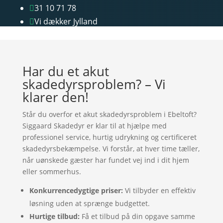
31 10 71 78

Vi dækker Jylland

Har du et akut
skadedyrsproblem? – Vi
klarer den!
Står du overfor et akut skadedyrsproblem i Ebeltoft?
Siggaard Skadedyr er klar til at hjælpe med
professionel service, hurtig udrykning og certificeret
skadedyrsbekæmpelse. Vi forstår, at hver time tæller,
når uønskede gæster har fundet vej ind i dit hjem
eller sommerhus.
Konkurrencedygtige priser:
Vi tilbyder en effektiv
løsning uden at sprænge budgettet.
Hurtige tilbud:
Få et tilbud på din opgave samme