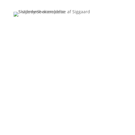
Få et uforpligtende tilbud
Ring
3110 7178
Siggaard Skadedyr
Vi kører rundt og bekæmper skadedyr i hele Jylland.
Mange tror at skadedyrsbekæmpelse er en dyr
affære, men det behøver det ikke at være. Vi har de