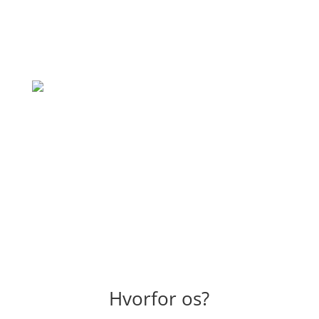
hvad de lover. Vil klart bruge dem igen til
andre opgaver også."
– Simone Jensen
"Hurtig og god behandling, rigtig venlig
skadedyrsbekæmper der kom ud. En
anbefaling herfra."
– Emilia Dahl
Hvorfor os?