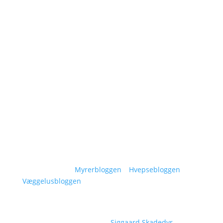
Navigation
Om Siggaard Skadedyr
Artikler
Områder
Kontakt
Sitemap
Vidensunivers:
Myrerbloggen
–
Hvepsebloggen
–
Væggelusbloggen
Copyright © 2026
Siggaard Skadedyr