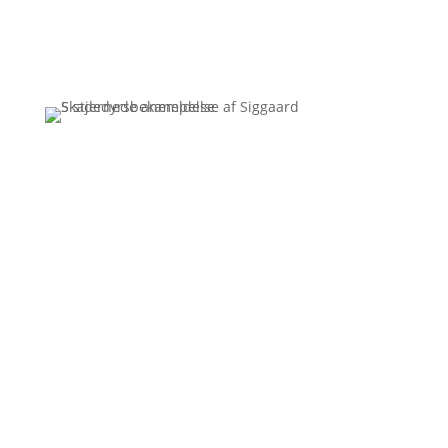
Få et uforpligtende tilbud
Ring
3110 7178
Siggaard Skadedyr