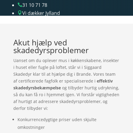
31 10 71 78

Vi dækker Jylland

Akut hjælp ved
skadedyrsproblemer
Uanset om du oplever mus i køkkenskabene, insekter
i huset eller fugle på loftet, står vi i Siggaard
Skadedyr klar til at hjælpe dig i Brande. Vores team
af certificerede fagfolk er specialiserede i
effektiv
skadedyrsbekæmpelse
og tilbyder hurtig udrykning,
så du kan få ro i hjemmet igen. Vi forstår vigtigheden
af hurtigt at adressere skadedyrsproblemer, og
derfor tilbyder vi:
Konkurrencedygtige priser uden skjulte
omkostninger