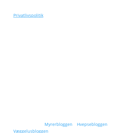
as@siggaard-skadedyr.dk
Privatlivspolitik
Navigation
Om Siggaard Skadedyr
Artikler
Områder
Kontakt
Sitemap
Vidensunivers:
Myrerbloggen
–
Hvepsebloggen
–
Væggelusbloggen