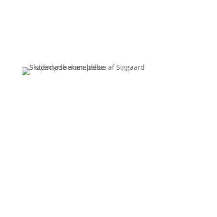
Få et uforpligtende tilbud
Ring 3110 7178