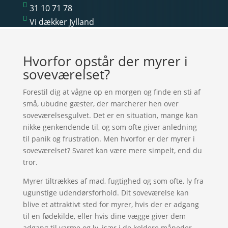

31 10 71 78

Vi dækker Jylland
Hvorfor opstår der myrer i
soveværelset?
Forestil dig at vågne op en morgen og finde en sti af
små, ubudne gæster, der marcherer hen over
soveværelsesgulvet. Det er en situation, mange kan
nikke genkendende til, og som ofte giver anledning
til panik og frustration. Men hvorfor er der myrer i
soveværelset? Svaret kan være mere simpelt, end du
tror.
Myrer tiltrækkes af mad, fugtighed og som ofte, ly fra
ugunstige udendørsforhold. Dit soveværelse kan
blive et attraktivt sted for myrer, hvis der er adgang
til en fødekilde, eller hvis dine vægge giver dem
adgang til varme og ly, især i de koldere måneder.