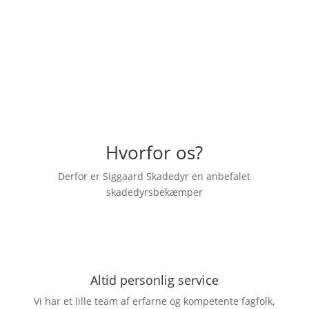
anbefaling herfra."
– Emilia Dahl
Hvorfor os?
Derfor er Siggaard Skadedyr en anbefalet
skadedyrsbekæmper
Altid personlig service
Vi har et lille team af erfarne og kompetente fagfolk,