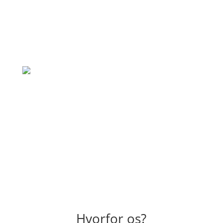
"Professionel virksomhed, som holder
hvad de lover. Vil klart bruge dem igen til
andre opgaver også."
– Simone Jensen
"Hurtig og god behandling, rigtig venlig
skadedyrsbekæmper der kom ud. En
anbefaling herfra."
– Emilia Dahl
Hvorfor os?