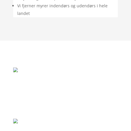
Vi fjerner myrer indendørs og udendørs i hele
landet
"Rigtig god oplevelse. God vejledning og
de var her allerede samme dag som jeg
ringede, fordi de var i området."
– Jan Andersen