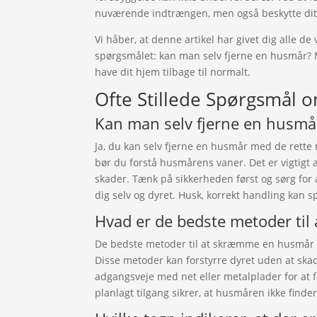
nuværende indtrængen, men også beskytte dit
Vi håber, at denne artikel har givet dig alle de 
spørgsmålet: kan man selv fjerne en husmår? 
have dit hjem tilbage til normalt.
Ofte Stillede Spørgsmål 
Kan man selv fjerne en husmår 
Ja, du kan selv fjerne en husmår med de rette m
bør du forstå husmårens vaner. Det er vigtigt a
skader. Tænk på sikkerheden først og sørg for
dig selv og dyret. Husk, korrekt handling kan s
Hvad er de bedste metoder ti
De bedste metoder til at skræmme en husmår væ
Disse metoder kan forstyrre dyret uden at ska
adgangsveje med net eller metalplader for at
planlagt tilgang sikrer, at husmåren ikke finder