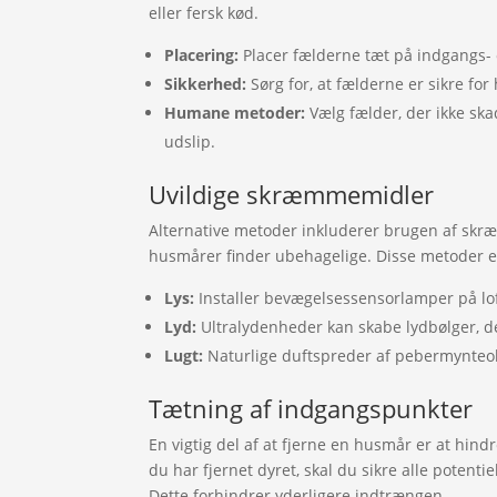
eller fersk kød.
Placering:
Placer fælderne tæt på indgangs-
Sikkerhed:
Sørg for, at fælderne er sikre for
Humane metoder:
Vælg fælder, der ikke ska
udslip.
Uvildige skræmmemidler
Alternative metoder inkluderer brugen af skræ
husmårer finder ubehagelige. Disse metoder er
Lys:
Installer bevægelsessensorlamper på lof
Lyd:
Ultralydenheder kan skabe lydbølger, d
Lugt:
Naturlige duftspreder af pebermynteol
Tætning af indgangspunkter
En vigtig del af at fjerne en husmår er at hin
du har fjernet dyret, skal du sikre alle potent
Dette forhindrer yderligere indtrængen.