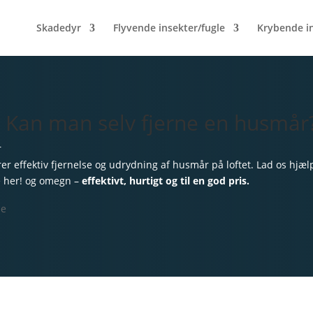
Skadedyr
Flyvende insekter/fugle
Krybende i
Kan man selv fjerne en husmår?
r
er effektiv fjernelse og udrydning af husmår på loftet. Lad os hjæl
e her! og omegn –
effektivt, hurtigt og til en god pris.