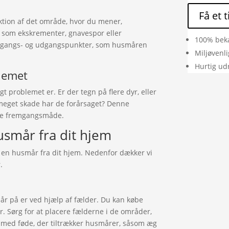
Få et 
ektion af det område, hvor du mener,
n som ekskrementer, gnavespor eller
100% bek
 indgangs- og udgangspunkter, som husmåren
Miljøvenl
Hurtig ud
blemet
gt problemet er. Er der tegn på flere dyr, eller
 meget skade har de forårsaget? Denne
ste fremgangsmåde.
husmår fra dit hjem
ne en husmår fra dit hjem. Nedenfor dækker vi
.
år på er ved hjælp af fælder. Du kan købe
er. Sørg for at placere fælderne i de områder,
e med føde, der tiltrækker husmårer, såsom æg