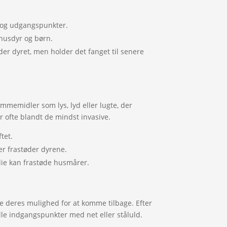
 og udgangspunkter.
 husdyr og børn.
der dyret, men holder det fanget til senere
mmemidler som lys, lyd eller lugte, der
 ofte blandt de mindst invasive.
tet.
er frastøder dyrene.
ie kan frastøde husmårer.
dre deres mulighed for at komme tilbage. Efter
ielle indgangspunkter med net eller ståluld.