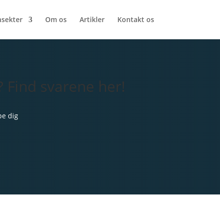
nsekter
Om os
Artikler
Kontakt os
 Find svarene her!
pe dig