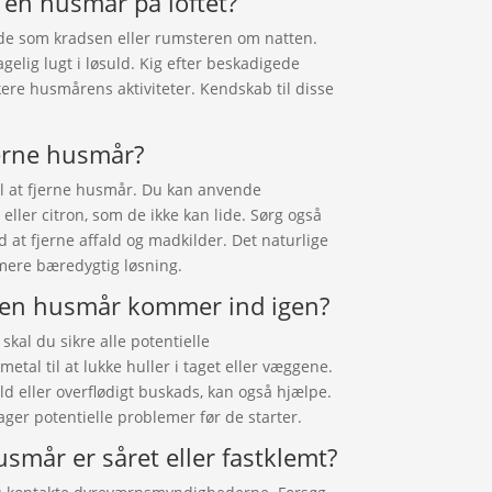
r en husmår på loftet?
yde som kradsen eller rumsteren om natten.
elig lugt i løsuld. Kig efter beskadigede
ikere husmårens aktiviteter. Kendskab til disse
fjerne husmår?
til at fjerne husmår. Du kan anvende
ller citron, som de ikke kan lide. Sørg også
ed at fjerne affald og madkilder. Det naturlige
mere bæredygtig løsning.
t en husmår kommer ind igen?
kal du sikre alle potentielle
tal til at lukke huller i taget eller væggene.
d eller overflødigt buskads, kan også hjælpe.
ager potentielle problemer før de starter.
smår er såret eller fastklemt?