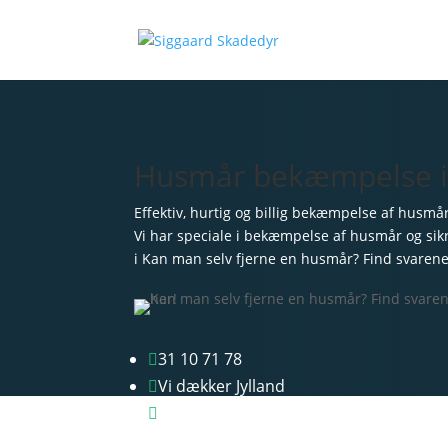
Husmår bekæmpelse i 
Effektiv, hurtig og billig bekæmpelse af husmå
Vi har speciale i bekæmpelse af husmår og sikr
i Kan man selv fjerne en husmår? Find svaren
31 10 71 78

Vi dækker Jylland

Gns. billigere priser
