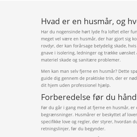
Hvad er en husmår, og hv
Har du nogensinde hørt lyde fra loftet eller f
meget vel være en husmår, der har gjort sig k
rovdyr, der kan forårsage betydelig skade, hvis
gnave i isolering, ledninger og trække uønsket 
materiel skade og sanitære problemer.
Men kan man selv fjerne en husmår? Dette spørg
guide dig gennem de praktiske trin, der er nød
dit hjem uden professionel hjælp.
Forberedelse før du hån
Før du går i gang med at fjerne en husmår, er d
begrænsninger. Husmårer er beskyttet af loven 
specifikke love og regler, der styrer, hvordan d
retningslinjer, før du begynder.