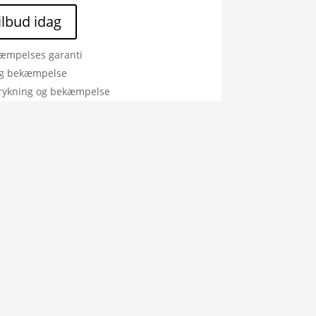
tilbud idag
æmpelses garanti
ig bekæmpelse
rykning og bekæmpelse