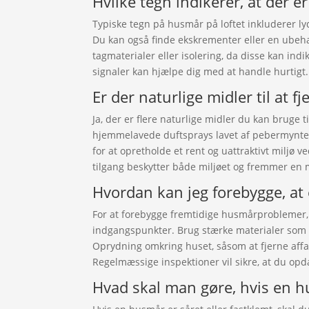
Hvilke tegn indikerer, at der e
Typiske tegn på husmår på loftet inkluderer l
Du kan også finde ekskrementer eller en ubehag
tagmaterialer eller isolering, da disse kan ind
signaler kan hjælpe dig med at handle hurtigt.
Er der naturlige midler til at 
Ja, der er flere naturlige midler du kan bruge 
hjemmelavede duftsprays lavet af pebermynte e
for at opretholde et rent og uattraktivt miljø v
tilgang beskytter både miljøet og fremmer en 
Hvordan kan jeg forebygge, a
For at forebygge fremtidige husmårproblemer, s
indgangspunkter. Brug stærke materialer som me
Oprydning omkring huset, såsom at fjerne affal
Regelmæssige inspektioner vil sikre, at du opd
Hvad skal man gøre, hvis en hu