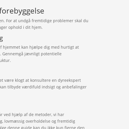
 forebyggelse
en. For at undgå fremtidige problemer skal du
tager ophold i dit hjem.
g
f hjemmet kan hjælpe dig med hurtigt at
 Gennemgå jævnligt potentielle
uktur.
t være klogt at konsultere en dyreekspert
an tilbyde værdifuld indsigt og anbefalinger
r ved hjælp af de metoder, vi har
, lovmæssig overholdelse og fremtidig
ølge denne guide kan du ikke kun fjerne den