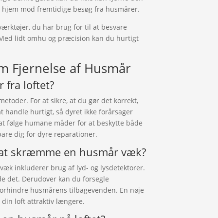
 hjem mod fremtidige besøg fra husmårer.
værktøjer, du har brug for til at besvare
Med lidt omhu og præcision kan du hurtigt
om Fjernelse af Husmår
fra loftet?
etoder. For at sikre, at du gør det korrekt,
t handle hurtigt, så dyret ikke forårsager
 at følge humane måder for at beskytte både
pare dig for dyre reparationer.
l at skræmme en husmår væk?
k inkluderer brug af lyd- og lysdetektorer.
de det. Derudover kan du forsegle
 forhindre husmårens tilbagevenden. En nøje
 din loft attraktiv længere.