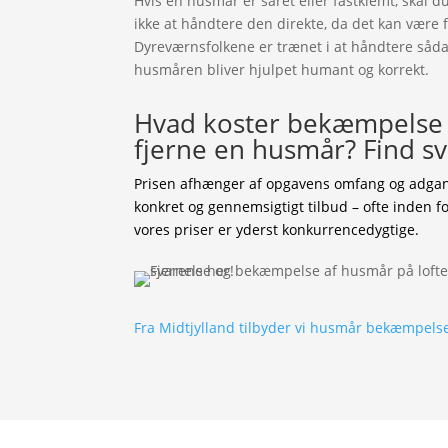
Hvis en husmår er såret eller fastklemt, skal
ikke at håndtere den direkte, da det kan være f
Dyreværnsfolkene er trænet i at håndtere sådann
husmåren bliver hjulpet humant og korrekt.
Hvad koster bekæmpelse 
fjerne en husmår? Find sv
Prisen afhænger af opgavens omfang og adgang
konkret og gennemsigtigt tilbud – ofte inden f
vores priser er yderst konkurrencedygtige.
Fra Midtjylland tilbyder vi husmår bekæmpelse 