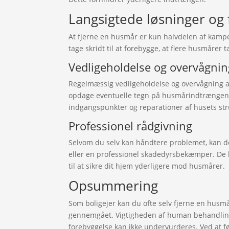
Langsigtede løsninger og
At fjerne en husmår er kun halvdelen af kamp
tage skridt til at forebygge, at flere husmårer 
Vedligeholdelse og overvågnin
Regelmæssig vedligeholdelse og overvågning a
opdage eventuelle tegn på husmårindtrængen.
indgangspunkter og reparationer af husets str
Professionel rådgivning
Selvom du selv kan håndtere problemet, kan de
eller en professionel skadedyrsbekæmper. De k
til at sikre dit hjem yderligere mod husmårer.
Opsummering
Som boligejer kan du ofte selv fjerne en husmå
gennemgået. Vigtigheden af human behandling
forebyggelse kan ikke undervurderes. Ved at f