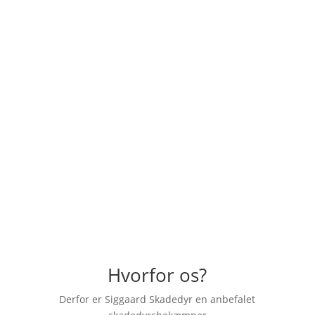
andre opgaver også."
– Simone Jensen
"Hurtig og god behandling, rigtig venlig
skadedyrsbekæmper der kom ud. En
anbefaling herfra."
– Emilia Dahl
Hvorfor os?
Derfor er Siggaard Skadedyr en anbefalet