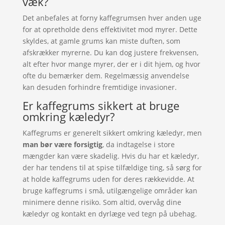
væk?
Det anbefales at forny kaffegrumsen hver anden uge
for at opretholde dens effektivitet mod myrer. Dette
skyldes, at gamle grums kan miste duften, som
afskrækker myrerne. Du kan dog justere frekvensen,
alt efter hvor mange myrer, der er i dit hjem, og hvor
ofte du bemærker dem. Regelmæssig anvendelse
kan desuden forhindre fremtidige invasioner.
Er kaffegrums sikkert at bruge
omkring kæledyr?
Kaffegrums er generelt sikkert omkring kæledyr, men
man bør være forsigtig
, da indtagelse i store
mængder kan være skadelig. Hvis du har et kæledyr,
der har tendens til at spise tilfældige ting, så sørg for
at holde kaffegrums uden for deres rækkevidde. At
bruge kaffegrums i små, utilgængelige områder kan
minimere denne risiko. Som altid, overvåg dine
kæledyr og kontakt en dyrlæge ved tegn på ubehag.