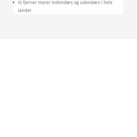
Vi fjerner myrer indendørs og udendørs i hele
landet
"Rigtig god oplevelse. God vejledning og
de var her allerede samme dag som jeg
ringede, fordi de var i området."
– Jan Andersen
"Professionel virksomhed, som holder
hvad de lover. Vil klart bruge dem igen til