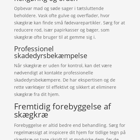
Opbevar mad og søde sager i tætsluttende
beholdere. Vask ofte gulve og overflader, hvor
skægkræ kan finde små fødevarepartikler. Sørg for at
reducere rod, især papirkasser og bøger, som
skægkræ ofte bruger til at gemme sig i.
Professionel
skadedyrsbekæmpelse
Når skægkræ er uden for kontrol, kan det være
nødvendigt at kontakte professionelle
skadedyrsbekæmpere. De har ekspertisen og de
rette værktøjer til effektivt og sikkert at eliminere
skægkræ fra dit hjem.
Fremtidig forebyggelse af
skægkræ
Forebyggelse er altid bedre end behandling. Sørg for
regelmæssigt at inspicere dit hjem for tidlige tegn på
skægkræ og tage skridt til at modvirke dem, før de