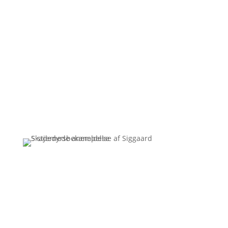
Kan skægkræ sprede sig mellem
lejligheder?
30/06/2026
Ingen resultater..
Få et uforpligtende tilbud
Ring
3110 7178