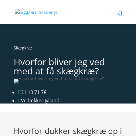
Skægkræ
Hvorfor bliver jeg ved
med at få skægkræ?
31 10 71 78

Vi dækker Jylland

Hvorfor dukker skægkræ op i