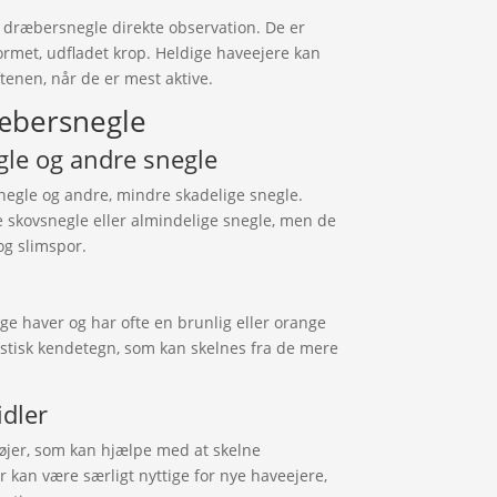
e dræbersnegle direkte observation. De er
formet, udfladet krop. Heldige haveejere kan
tenen, når de er mest aktive.
ræbersnegle
gle og andre snegle
negle og andre, mindre skadelige snegle.
 skovsnegle eller almindelige snegle, men de
 og slimspor.
ge haver og har ofte en brunlig eller orange
istisk kendetegn, som kan skelnes fra de mere
dler
øjer, som kan hjælpe med at skelne
 kan være særligt nyttige for nye haveejere,