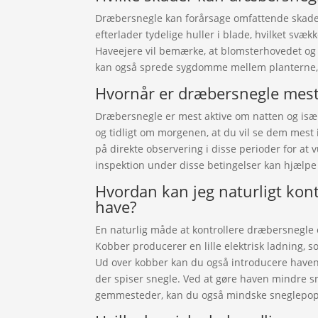
Dræbersnegle kan forårsage omfattende skade
efterlader tydelige huller i blade, hvilket svækk
Haveejere vil bemærke, at blomsterhovedet og 
kan også sprede sygdomme mellem planterne, h
Hvornår er dræbersnegle mest
Dræbersnegle er mest aktive om natten og især 
og tidligt om morgenen, at du vil se dem me
på direkte observering i disse perioder for at
inspektion under disse betingelser kan hjælpe
Hvordan kan jeg naturligt kon
have?
En naturlig måde at kontrollere dræbersnegle 
Kobber producerer en lille elektrisk ladning, 
Ud over kobber kan du også introducere havens
der spiser snegle. Ved at gøre haven mindre sn
gemmesteder, kan du også mindske sneglepopu