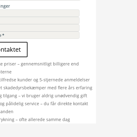
inger
ontaktet
ke priser – gennemsnitligt billigere end
nterne
tilfredse kunder og 5-stjernede anmeldelser
ret skadedyrsbekæmper med flere års erfaring
g tilgang – vi bruger aldrig unødvendig gift
og pålidelig service – du får direkte kontakt
manden
rykning – ofte allerede samme dag