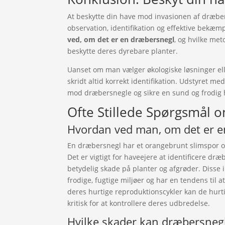
At beskytte din have mod invasionen af dræbe
observation, identifikation og effektive bekæmp
ved, om det er en dræbersnegl
, og hvilke met
beskytte deres dyrebare planter.
Uanset om man vælger økologiske løsninger elle
skridt altid korrekt identifikation. Udstyret 
mod dræbersnegle og sikre en sund og frodig 
Ofte Stillede Spørgsmål
Hvordan ved man, om det er e
En dræbersnegl har et orangebrunt slimspor og
Det er vigtigt for haveejere at identificere dr
betydelig skade på planter og afgrøder. Disse 
frodige, fugtige miljøer og har en tendens til 
deres hurtige reproduktionscykler kan de hurtigt
kritisk for at kontrollere deres udbredelse.
Hvilke skader kan dræbersnegl