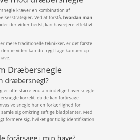
rsnegle kræver en kombination af
elsesstrategier. Ved at forstå,
hvordan man
oder der virker bedst, kan haveejere effektivt
r mere traditionelle teknikker, er det første
med denne viden kan du trygt tage kampen op
have.
 om Dræbersnegle
n dræbersnegl?
 er ofte større end almindelige havensnegle.
æbersnegle korrekt, da de kan forårsage
invasive snegle har en forkærlighed for
at samle sig omkring saftige bladplanter. Med
 formere sig, hvilket gør tidlig identifikation
e forårsage i min have?