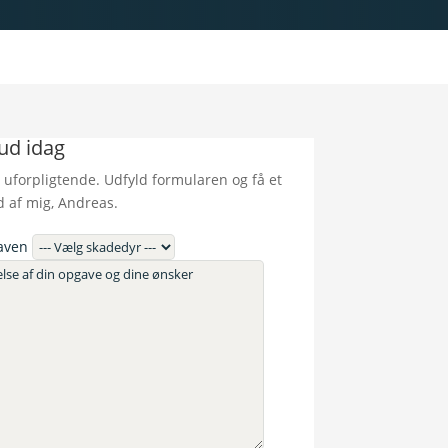
bud idag
 uforpligtende. Udfyld formularen og få et
d af mig, Andreas.
aven