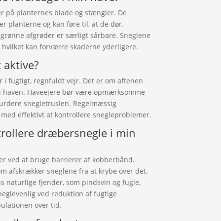
r på planternes blade og stængler. De
er planterne og kan føre til, at de dør.
grønne afgrøder er særligt sårbare. Sneglene
vilket kan forværre skaderne yderligere.
 aktive?
i fugtigt, regnfuldt vejr. Det er om aftenen
st i haven. Haveejere bør være opmærksomme
 vurdere snegletruslen. Regelmæssig
 med effektivt at kontrollere snegleproblemer.
trollere dræbersnegle i min
er ved at bruge barrierer af kobberbånd.
som afskrækker sneglene fra at krybe over det.
 naturlige fjender, som pindsvin og fugle,
eglevenlig ved reduktion af fugtige
lationen over tid.