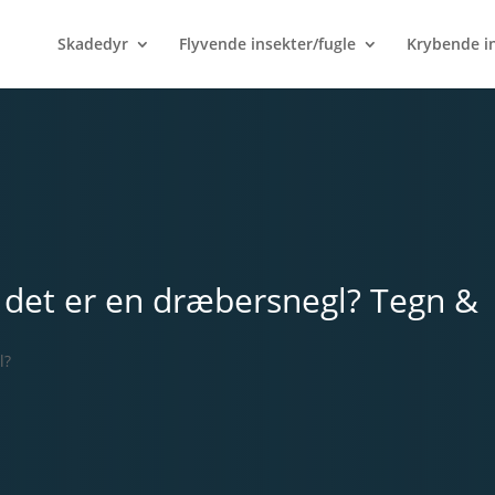
Skadedyr
Flyvende insekter/fugle
Krybende i
det er en dræbersnegl? Tegn &