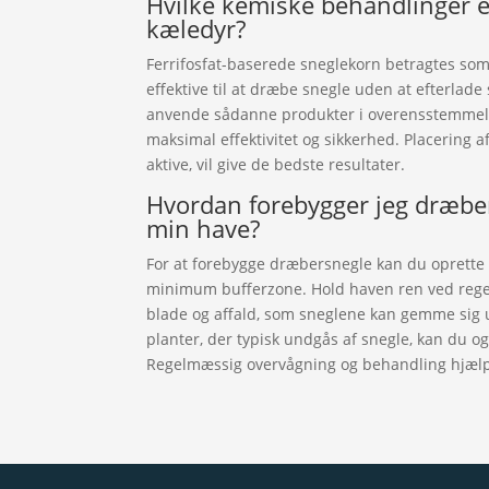
Hvilke kemiske behandlinger er
kæledyr?
Ferrifosfat-baserede sneglekorn betragtes som 
effektive til at dræbe snegle uden at efterlade 
anvende sådanne produkter i overensstemmels
maksimal effektivitet og sikkerhed. Placering 
aktive, vil give de bedste resultater.
Hvordan forebygger jeg dræber
min have?
For at forebygge dræbersnegle kan du oprette 
minimum bufferzone. Hold haven ren ved regel
blade og affald, som sneglene kan gemme sig
planter, der typisk undgås af snegle, kan du o
Regelmæssig overvågning og behandling hjælpe