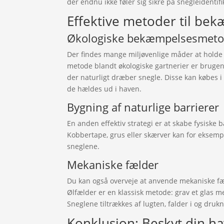
der endnu ikke føler sig sikre på snegleidentifi
Effektive metoder til be
Økologiske bekæmpelsesmeto
Der findes mange miljøvenlige måder at hold
metode blandt økologiske gartnerier er bruge
der naturligt dræber snegle. Disse kan købes 
de hældes ud i haven.
Bygning af naturlige barrierer
En anden effektiv strategi er at skabe fysiske 
Kobbertape, grus eller skærver kan for eksem
sneglene.
Mekaniske fælder
Du kan også overveje at anvende mekaniske fæl
Ølfælder er en klassisk metode: grav et glas me
Sneglene tiltrækkes af lugten, falder i og drukn
Konklusion: Beskyt din 