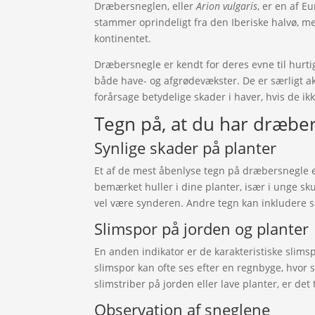
Dræbersneglen, eller
Arion vulgaris
, er en af 
stammer oprindeligt fra den Iberiske halvø, me
kontinentet.
Dræbersnegle er kendt for deres evne til hurti
både have- og afgrødevækster. De er særligt ak
forårsage betydelige skader i haver, hvis de ik
Tegn på, at du har dræbe
Synlige skader på planter
Et af de mest åbenlyse tegn på dræbersnegle 
bemærket huller i dine planter, især i unge 
vel være synderen. Andre tegn kan inkludere 
Slimspor på jorden og planter
En anden indikator er de karakteristiske slims
slimspor kan ofte ses efter en regnbyge, hvor 
slimstriber på jorden eller lave planter, er det t
Observation af sneglene