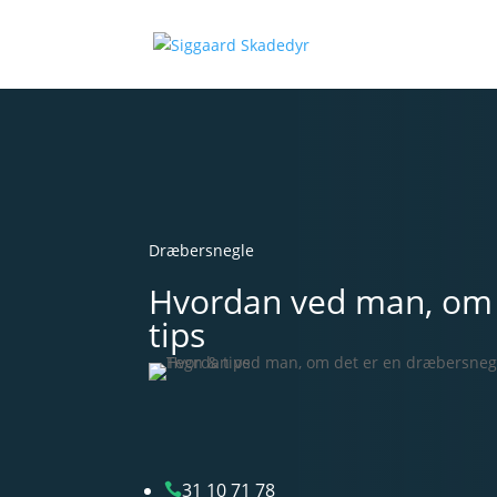
Dræbersnegle
Hvordan ved man, om 
tips
31 10 71 78
