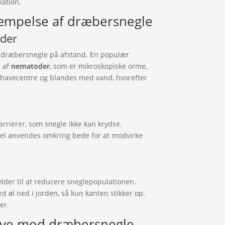
kation.
kæmpelse af dræbersnegle
der
e dræbersnegle på afstand. En populær
n af
nematoder
, som er mikroskopiske orme,
i havecentre og blandes med vand, hvorefter
barrierer, som snegle ikke kan krydse.
pel anvendes omkring bede for at modvirke
der til at reducere sneglepopulationen.
d øl ned i jorden, så kun kanten stikker op.
er.
have mod dræbersnegle