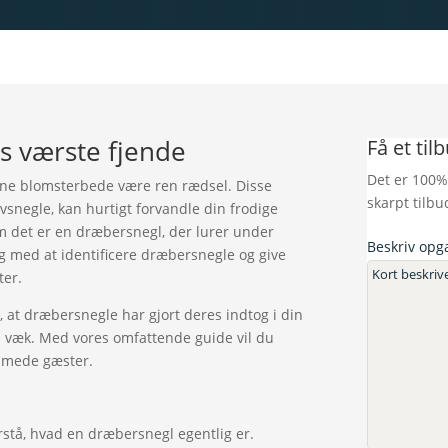
s værste fjende
Få et til
Det er 100%
ine blomsterbede være ren rædsel. Disse
skarpt tilbu
vsnegle, kan hurtigt forvandle din frodige
 det er en dræbersnegl, der lurer under
Beskriv opg
dig med at identificere dræbersnegle og give
ter.
, at dræbersnegle har gjort deres indtog i din
dem væk. Med vores omfattende guide vil du
limede gæster.
forstå, hvad en dræbersnegl egentlig er.