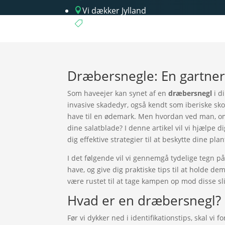
Vi dækker Jylland

Gns. billigere priser

Dræbersnegle: En gartner
Som haveejer kan synet af en
dræbersnegl
i d
invasive skadedyr, også kendt som iberiske sko
have til en ødemark. Men hvordan ved man, om
dine salatblade? I denne artikel vil vi hjælpe 
dig effektive strategier til at beskytte dine plan
I det følgende vil vi gennemgå tydelige tegn på
have, og give dig praktiske tips til at holde 
være rustet til at tage kampen op mod disse s
Hvad er en dræbersnegl?
Før vi dykker ned i identifikationstips, skal vi 