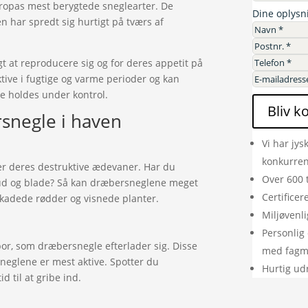
Europas mest berygtede sneglearter. De
Dine oplysn
n har spredt sig hurtigt på tværs af
gt at reproducere sig og for deres appetit på
tive i fugtige og varme perioder og kan
ke holdes under kontrol.
Bliv k
rsnegle i haven
Vi har jys
konkurre
er deres destruktive ædevaner. Har du
Over 600 
skud og blade? Så kan dræbersneglene meget
Certifice
skadede rødder og visnede planter.
Miljøvenli
Personlig 
por, som dræbersnegle efterlader sig. Disse
med fag
sneglene er mest aktive. Spotter du
Hurtig ud
id til at gribe ind.