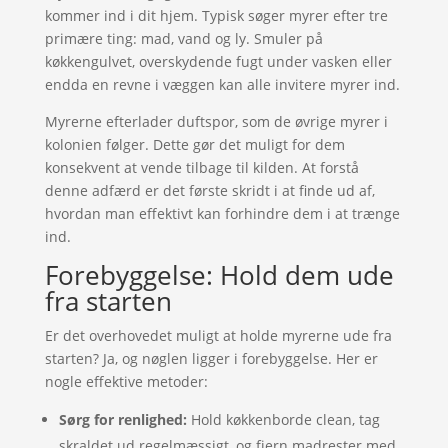
kommer ind i dit hjem. Typisk søger myrer efter tre
primære ting: mad, vand og ly. Smuler på
køkkengulvet, overskydende fugt under vasken eller
endda en revne i væggen kan alle invitere myrer ind.
Myrerne efterlader duftspor, som de øvrige myrer i
kolonien følger. Dette gør det muligt for dem
konsekvent at vende tilbage til kilden. At forstå
denne adfærd er det første skridt i at finde ud af,
hvordan man effektivt kan forhindre dem i at trænge
ind.
Forebyggelse: Hold dem ude
fra starten
Er det overhovedet muligt at holde myrerne ude fra
starten? Ja, og nøglen ligger i forebyggelse. Her er
nogle effektive metoder:
Sørg for renlighed:
Hold køkkenborde clean, tag
skraldet ud regelmæssigt, og fjern madrester med