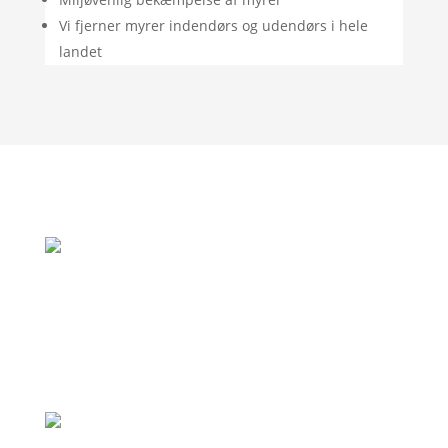
Vi fjerner myrer indendørs og udendørs i hele
landet
"Rigtig god oplevelse. God vejledning og
de var her allerede samme dag som jeg
ringede, fordi de var i området."
– Jan Andersen