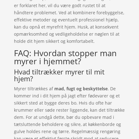
er forklaret her, vil du være godt rustet til at
håndtere problemet. Ved at kombinere forebyggelse,
effektive metoder og eventuelt professionel hjælp,
kan du opnå et myrefrit hjem. Husk, at konsekvent
opmærksomhed og vedligeholdelse er nøglen til at
holde dit hjem sikkert og komfortabelt.
FAQ: Hvordan stopper man
myrer i hjemmet?
Hvad tiltrækker myrer til mit
hjem?
Myrer tiltrækkes af
mad, fugt og beskyttelse
. De
kommer ind i dit hjem på jagt efter fødevarer og et
sikkert sted at bygge deres bo. Hvis du ofte har
krummer eller søde rester liggende, kan det tiltrække
dem. For at undgå dette, bør du opbevare mad i
tætsluttende beholdere og sikre, at køkkenborde og
gulve holdes rene og tørre. Regelmæssig rengøring
kan være et effektivt første skridt mod at reducere