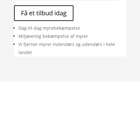
Få et tilbud idag
Dag-til-dag myrebekæmpelse
Miljøvenlig bekæmpelse af myrer
Vi fjerner myrer indendørs og udendørs i hele
landet
"Rigtig god oplevelse. God vejledning og
de var her allerede samme dag som jeg
ringede, fordi de var i området."