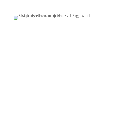
Få et uforpligtende tilbud
Ring
3110 7178
Siggaard Skadedyr
Vi kører rundt og bekæmper skadedyr i hele Jylland.
Mange tror at skadedyrsbekæmpelse er en dyr