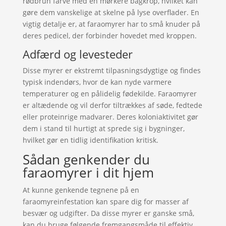
rødbrun farve med en mørkere bagkrop, hvilket kan
gøre dem vanskelige at skelne på lyse overflader. En
vigtig detalje er, at faraomyrer har to små knuder på
deres pedicel, der forbinder hovedet med kroppen.
Adfærd og levesteder
Disse myrer er ekstremt tilpasningsdygtige og findes
typisk indendørs, hvor de kan nyde varmere
temperaturer og en pålidelig fødekilde. Faraomyrer
er altædende og vil derfor tiltrækkes af søde, fedtede
eller proteinrige madvarer. Deres koloniaktivitet gør
dem i stand til hurtigt at sprede sig i bygninger,
hvilket gør en tidlig identifikation kritisk.
Sådan genkender du
faraomyrer i dit hjem
At kunne genkende tegnene på en
faraomyreinfestation kan spare dig for masser af
besvær og udgifter. Da disse myrer er ganske små,
kan du bruge følgende fremgangsmåde til effektiv