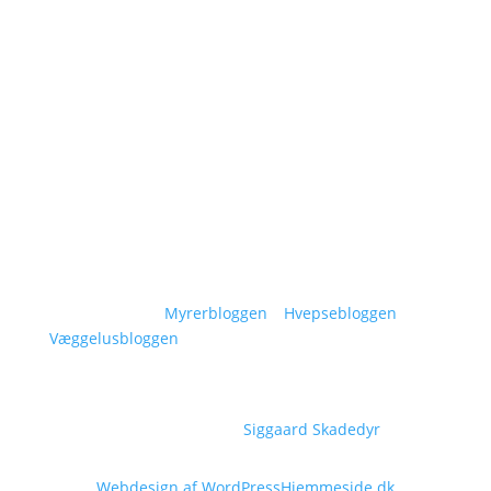
Om Siggaard Skadedyr
Artikler
Områder
Kontakt
Sitemap
Vidensunivers:
Myrerbloggen
–
Hvepsebloggen
–
Væggelusbloggen
Copyright © 2026
Siggaard Skadedyr
Webdesign af WordPressHjemmeside.dk