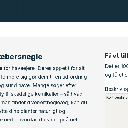
ræbersnegle
Få et ti
Det er 10
or haveejere. Deres appetit for alt
og få et s
 formere sig gør dem til en udfordring
 og sund have. Mange søger efter
Beskriv 
y til skadelige kemikalier – så hvad
n man finder dræbersnegleæg, kan du
tte dine planter naturligt og
ke ned i, hvordan du kan opnå netop