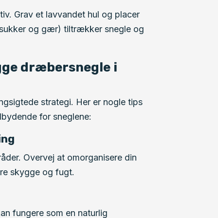
v. Grav et lavvandet hul og placer
m sukker og gær) tiltrækker snegle og
ge dræbersnegle i
gsigtede strategi. Her er nogle tips
ndbydende for sneglene:
ing
råder. Overvej at omorganisere din
re skygge og fugt.
kan fungere som en naturlig