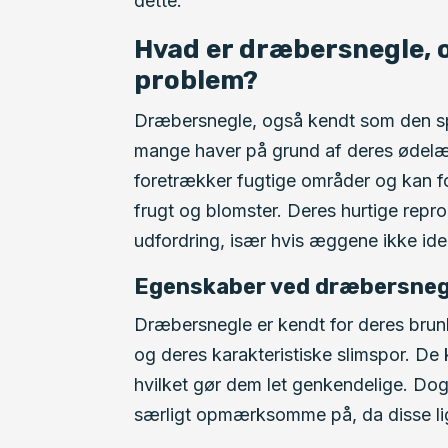
dette.
Hvad er dræbersnegle, o
problem?
Dræbersnegle, også kendt som den sp
mange haver på grund af deres ødelæ
foretrækker fugtige områder og kan f
frugt og blomster. Deres hurtige repr
udfordring, især hvis æggene ikke ident
Egenskaber ved dræbersneg
Dræbersnegle er kendt for deres brunl
og deres karakteristiske slimspor. De
hvilket gør dem let genkendelige. Dog
særligt opmærksomme på, da disse ligg