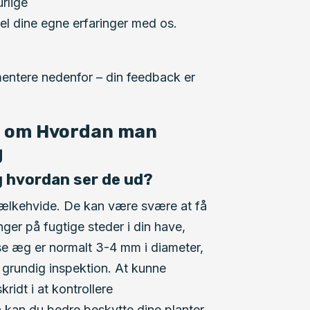
rlige
 dine egne erfaringer med os.
ntere nedenfor – din feedback er
l om Hvordan man
g
 hvordan ser de ud?
lkehvide. De kan være svære at få
nger på fugtige steder i din have,
se æg er normalt 3-4 mm i diameter,
 grundig inspektion. At kunne
kridt i at kontrollere
kan du bedre beskytte dine planter.