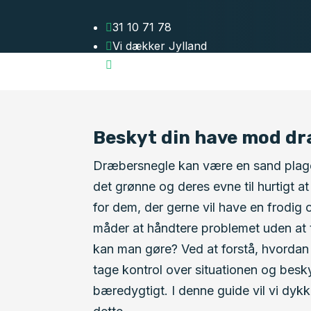
31 10 71 78

Vi dækker Jylland

Gns. billigere priser

Beskyt din have mod d
Dræbersnegle kan være en sand plage f
det grønne og deres evne til hurtigt at
for dem, der gerne vil have en frodig
måder at håndtere problemet uden at t
kan man gøre? Ved at forstå, hvorda
tage kontrol over situationen og besky
bæredygtigt. I denne guide vil vi dyk