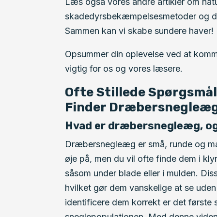
Læs også vores andre artikler om natu
skadedyrsbekæmpelsesmetoder og del
Sammen kan vi skabe sundere haver!
Opsummer din oplevelse ved at komme
vigtig for os og vores læsere.
Ofte Stillede Spørgsmå
Finder Dræbersnegleæ
Hvad er dræbersnegleæg, og
Dræbersnegleæg er små, runde og mæ
øje på, men du vil ofte finde dem i kly
såsom under blade eller i mulden. Dis
hvilket gør dem vanskelige at se uden
identificere dem korrekt er det første s
sneglepopulationen. Med denne viden 