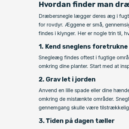
Hvordan finder man dr
Dræbersnegle lægger deres æg i fugti
for rovdyr. Æggene er små, gennemsigt
findes i klynger. Her er nogle trin til
1. Kend sneglens foretrukne 
Snegleæg findes oftest i fugtige områd
omkring dine planter. Start med at insp
2. Grav let i jorden
Anvend en lille spade eller dine hænder 
omkring de mistænkte områder. Snegle
gennemgang skulle være tilstrækkelig
3. Tiden på dagen tæller