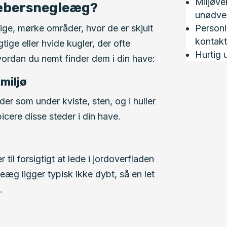
Miljøven
æbersnegleæg?
unødven
Personl
ge, mørke områder, hvor de er skjult
kontak
ige eller hvide kugler, der ofte
Hurtig 
, hvordan du nemt finder dem i din have:
miljø
er som under kviste, sten, og i huller
icere disse steder i din have.
til forsigtigt at lede i jordoverfladen
æg ligger typisk ikke dybt, så en let
.