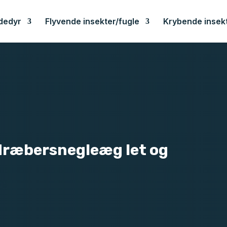
dedyr
Flyvende insekter/fugle
Krybende insek
dræbersnegleæg let og