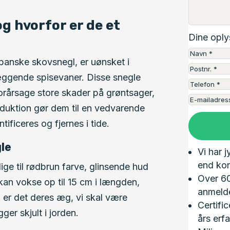
g hvorfor er de et
Dine oply
anske skovsnegl, er uønsket i
ggende spisevaner. Disse snegle
orårsage store skader på grøntsager,
oduktion gør dem til en vedvarende
ificeres og fjernes i tide.
le
Vi har j
end kon
ige til rødbrun farve, glinsende hud
Over 60
 kan vokse op til 15 cm i længden,
anmelde
 er det deres æg, vi skal være
Certifi
er skjult i jorden.
års erfa