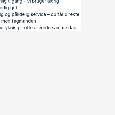
lig tilgang – vi bruger aldrig
dig gift
ig og pålidelig service – du får direkte
t med fagmanden
udrykning – ofte allerede samme dag