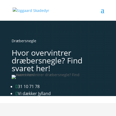
Dræbersnegle
Hvor overvintrer
dræbersnegle? Find
svaret her!
31 10 71 78

Vi dækker Jylland
