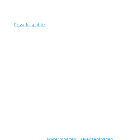
Tlf.
(+45) 3110 7178
as@siggaard-skadedyr.dk
Privatlivspolitik
Navigation
Om Siggaard Skadedyr
Artikler
Områder
Kontakt
Sitemap
Vidensunivers:
Myrerbloggen
–
Hvepsebloggen
–