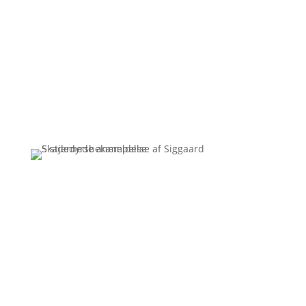
Ingen resultater..
Få et uforpligtende tilbud
Ring
3110 7178