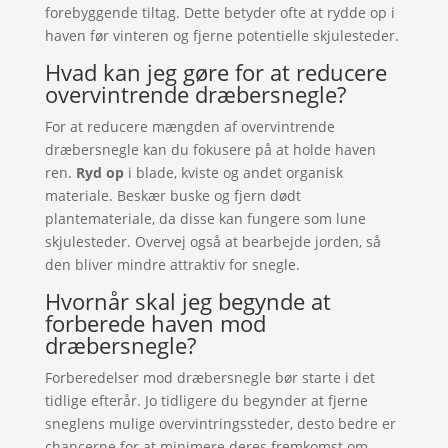
forebyggende tiltag. Dette betyder ofte at rydde op i
haven før vinteren og fjerne potentielle skjulesteder.
Hvad kan jeg gøre for at reducere
overvintrende dræbersnegle?
For at reducere mængden af overvintrende
dræbersnegle kan du fokusere på at holde haven
ren.
Ryd op
i blade, kviste og andet organisk
materiale. Beskær buske og fjern dødt
plantemateriale, da disse kan fungere som lune
skjulesteder. Overvej også at bearbejde jorden, så
den bliver mindre attraktiv for snegle.
Hvornår skal jeg begynde at
forberede haven mod
dræbersnegle?
Forberedelser mod dræbersnegle bør starte i det
tidlige efterår. Jo tidligere du begynder at fjerne
sneglens mulige overvintringssteder, desto bedre er
chancerne for at minimere deres fremkomst om