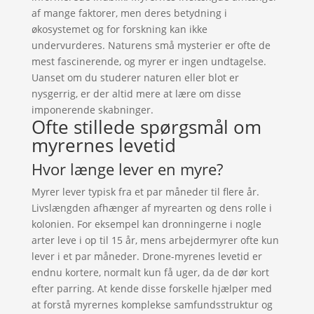
af mange faktorer, men deres betydning i
økosystemet og for forskning kan ikke
undervurderes. Naturens små mysterier er ofte de
mest fascinerende, og myrer er ingen undtagelse.
Uanset om du studerer naturen eller blot er
nysgerrig, er der altid mere at lære om disse
imponerende skabninger.
Ofte stillede spørgsmål om
myrernes levetid
Hvor længe lever en myre?
Myrer lever typisk fra et par måneder til flere år.
Livslængden afhænger af myrearten og dens rolle i
kolonien. For eksempel kan dronningerne i nogle
arter leve i op til 15 år, mens arbejdermyrer ofte kun
lever i et par måneder. Drone-myrenes levetid er
endnu kortere, normalt kun få uger, da de dør kort
efter parring. At kende disse forskelle hjælper med
at forstå myrernes komplekse samfundsstruktur og