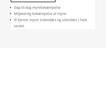
Dag-til-dag myrebekæmpelse
Miljøvenlig bekæmpelse af myrer
Vi fjerner myrer indendørs og udendørs i hele
landet
"Rigtig god oplevelse. God vejledning og
de var her allerede samme dag som jeg
ringede, fordi de var i området."
– Jan Andersen