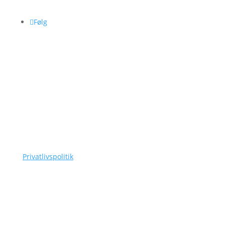
Følg
Kontakt os
Siggaard Skadedyr
Rugvænget 24, 8653 Them
CVR-nummer: 42756385
Tlf.
(+45) 3110 7178
as@siggaard-skadedyr.dk
Privatlivspolitik
Navigation
Om Siggaard Skadedyr