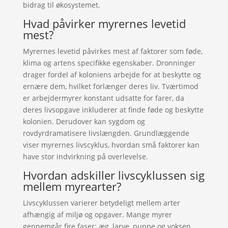
bidrag til økosystemet.
Hvad påvirker myrernes levetid
mest?
Myrernes levetid påvirkes mest af faktorer som føde,
klima og artens specifikke egenskaber. Dronninger
drager fordel af koloniens arbejde for at beskytte og
ernære dem, hvilket forlænger deres liv. Tværtimod
er arbejdermyrer konstant udsatte for farer, da
deres livsopgave inkluderer at finde føde og beskytte
kolonien. Derudover kan sygdom og
rovdyrdramatisere livslængden. Grundlæggende
viser myrernes livscyklus, hvordan små faktorer kan
have stor indvirkning på overlevelse.
Hvordan adskiller livscyklussen sig
mellem myrearter?
Livscyklussen varierer betydeligt mellem arter
afhængig af miljø og opgaver. Mange myrer
gennemgår fire faser: æg, larve, puppe og voksen.