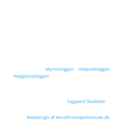
Artikler
Områder
Kontakt
Sitemap
Vidensunivers:
Myrerbloggen
–
Hvepsebloggen
–
Væggelusbloggen
Copyright © 2026
Siggaard Skadedyr
Webdesign af WordPressHjemmeside.dk