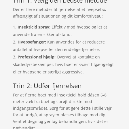
Trin 1: Vælg den bedste metode
Der er flere metoder til fjernelse af et hvepsebo,
afhængigt af situationen og dit komfortniveau:
Insekticid spray:
Effektiv mod hvepse og let at
anvende fra en sikker afstand.
Hvepsefanger:
Kan anvendes for at reducere
antallet af hvepse før den endelige fjernelse.
Professionel hjælp:
Overvej at kontakte en
skadedyrsbekæmper, hvis boet er svært tilgængeligt
eller hvepsene er særligt aggressive.
Trin 2: Udfør fjernelsen
For at fjerne boet med insekticid, hold dåsen 6-8
meter væk fra boet og sprøjt direkte mod
indgangsområdet. Sørg for at gøre dette i stille vejr
for at undgå, at sprayen blæses tilbage mod dig.
Vent et døgn og gentag behandlingen, hvis det er
nødvendigt.