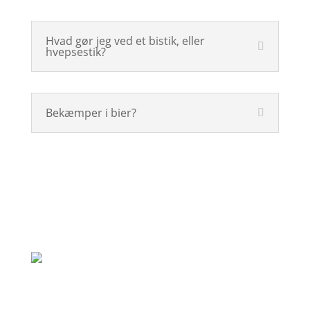
Hvad gør jeg ved et bistik, eller
hvepsestik?
Bekæmper i bier?
"Rigtig god oplevelse. God vejledning og
de var her allerede samme dag som jeg