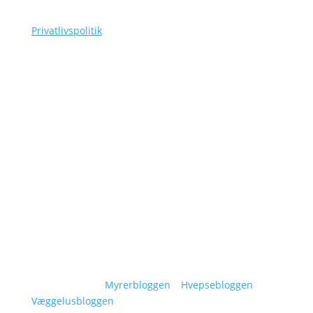
as@siggaard-skadedyr.dk
Privatlivspolitik
Navigation
Om Siggaard Skadedyr
Artikler
Områder
Kontakt
Sitemap
Vidensunivers:
Myrerbloggen
–
Hvepsebloggen
–
Væggelusbloggen