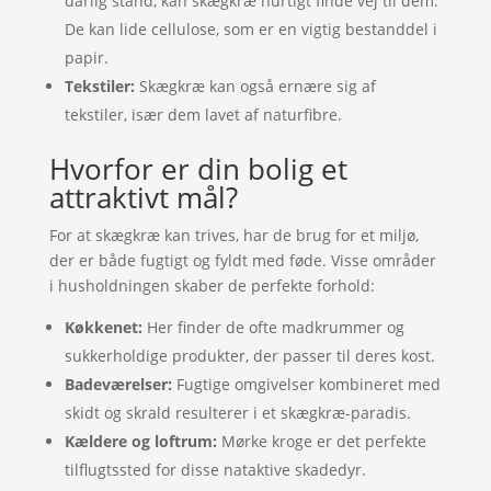
dårlig stand, kan skægkræ hurtigt finde vej til dem.
De kan lide cellulose, som er en vigtig bestanddel i
papir.
Tekstiler:
Skægkræ kan også ernære sig af
tekstiler, især dem lavet af naturfibre.
Hvorfor er din bolig et
attraktivt mål?
For at skægkræ kan trives, har de brug for et miljø,
der er både fugtigt og fyldt med føde. Visse områder
i husholdningen skaber de perfekte forhold:
Køkkenet:
Her finder de ofte madkrummer og
sukkerholdige produkter, der passer til deres kost.
Badeværelser:
Fugtige omgivelser kombineret med
skidt og skrald resulterer i et skægkræ-paradis.
Kældere og loftrum:
Mørke kroge er det perfekte
tilflugtssted for disse nataktive skadedyr.