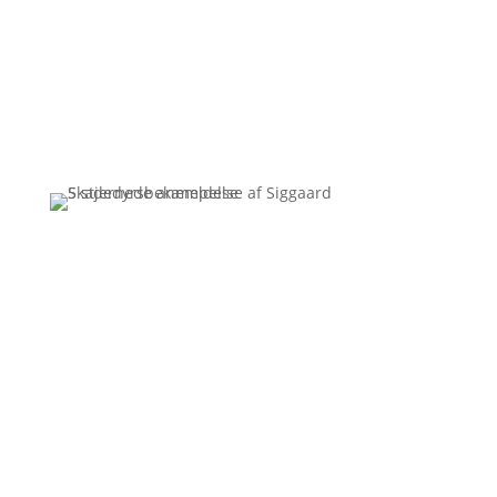
Ingen resultater..
Få et uforpligtende tilbud
Ring
3110 7178