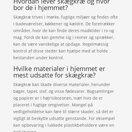
Hvordan lever skægkræ og hvor
bor de i hjemmet?
Skægkræ trives i mørke, fugtige miljøer og findes ofte
i badeværelser, køkkener og kældre. De foretrækker
områder, hvor de kan finde deres madkilder i ro og
mag. Fordi de kan gemme sig i revner og sprækker,
kan de være vanskelige at opdage. Regelmæssig
kontrol af disse steder kan hjælpe med at holde
bestanden under kontrol.
Hvilke materialer i hjemmet er
mest udsatte for skægkræ?
Skægkræ kan skade diverse materialer, herunder
bøger, tapet, stof, og visse fødevarer. Bogsamlinger
og papirer er i højrisikozonen, især hvis de er
placeret i fugtige omgivelser. Mangel på
vedligeholdelse kan føre til større skader, så det er
vigtigt at beskytte udsatte genstande. For eksempel
kan opbevaring i lukkede plastikbeholdere være en
god løsning.