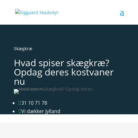
Skægkræ
Hvad spiser skægkræ?
Opdag deres kostvaner
nu
31 10 71 78

Vi dækker Jylland
