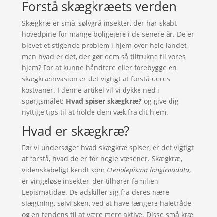
Forstå skægkræets verden
Skægkræ er små, sølvgrå insekter, der har skabt
hovedpine for mange boligejere i de senere år. De er
blevet et stigende problem i hjem over hele landet,
men hvad er det, der gør dem så tiltrukne til vores
hjem? For at kunne håndtere eller forebygge en
skægkræinvasion er det vigtigt at forstå deres
kostvaner. I denne artikel vil vi dykke ned i
spørgsmålet:
Hvad spiser skægkræ?
og give dig
nyttige tips til at holde dem væk fra dit hjem.
Hvad er skægkræ?
Før vi undersøger hvad skægkræ spiser, er det vigtigt
at forstå, hvad de er for nogle væsener. Skægkræ,
videnskabeligt kendt som
Ctenolepisma longicaudata
,
er vingeløse insekter, der tilhører familien
Lepismatidae. De adskiller sig fra deres nære
slægtning, sølvfisken, ved at have længere haletråde
og en tendens til at være mere aktive. Disse små kræ