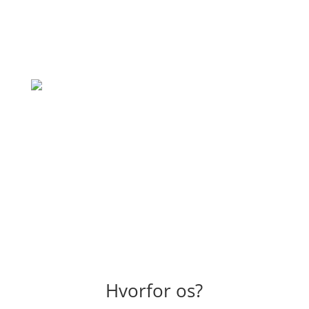
hvad de lover. Vil klart bruge dem igen til
andre opgaver også."
– Simone Jensen
"Hurtig og god behandling, rigtig venlig
skadedyrsbekæmper der kom ud. En
anbefaling herfra."
– Emilia Dahl
Hvorfor os?