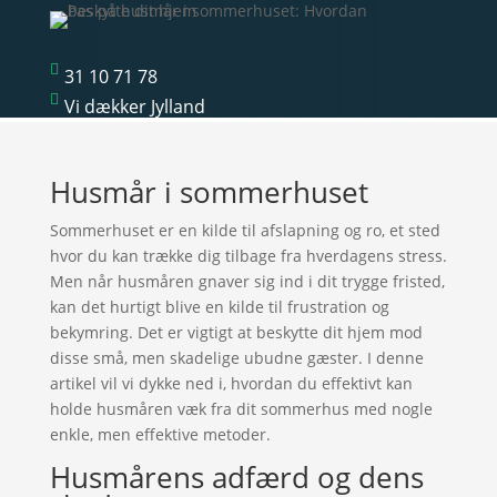

31 10 71 78

Vi dækker Jylland
Husmår i sommerhuset
Sommerhuset er en kilde til afslapning og ro, et sted
hvor du kan trække dig tilbage fra hverdagens stress.
Men når husmåren gnaver sig ind i dit trygge fristed,
kan det hurtigt blive en kilde til frustration og
bekymring. Det er vigtigt at beskytte dit hjem mod
disse små, men skadelige ubudne gæster. I denne
artikel vil vi dykke ned i, hvordan du effektivt kan
holde husmåren væk fra dit sommerhus med nogle
enkle, men effektive metoder.
Husmårens adfærd og dens