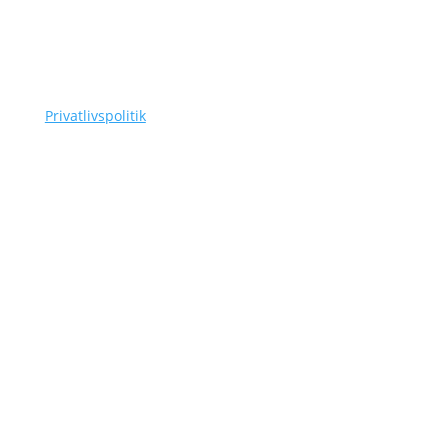
CVR-nummer: 42756385
Tlf.
(+45) 3110 7178
as@siggaard-skadedyr.dk
Privatlivspolitik
Navigation
Om Siggaard Skadedyr
Artikler
Områder
Kontakt
Sitemap