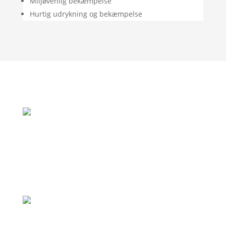
Miljøvenlig bekæmpelse
Hurtig udrykning og bekæmpelse
"Rigtig god oplevelse. God vejledning og
de var her allerede samme dag som jeg
ringede, fordi de var i området."
– Jan Andersen
"Professionel virksomhed, som holder