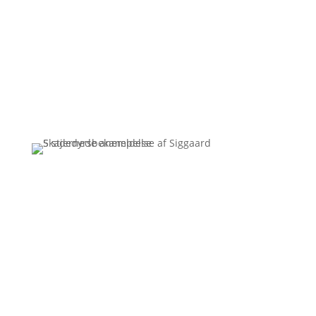
Få et uforpligtende tilbud
Ring 3110 7178