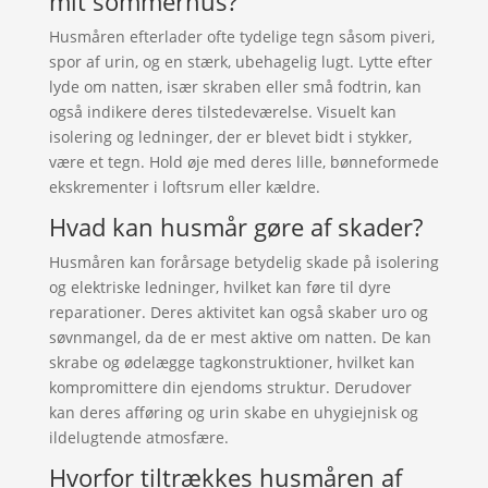
mit sommerhus?
Husmåren efterlader ofte tydelige tegn såsom piveri,
spor af urin, og en stærk, ubehagelig lugt. Lytte efter
lyde om natten, især skraben eller små fodtrin, kan
også indikere deres tilstedeværelse. Visuelt kan
isolering og ledninger, der er blevet bidt i stykker,
være et tegn. Hold øje med deres lille, bønneformede
ekskrementer i loftsrum eller kældre.
Hvad kan husmår gøre af skader?
Husmåren kan forårsage betydelig skade på isolering
og elektriske ledninger, hvilket kan føre til dyre
reparationer. Deres aktivitet kan også skaber uro og
søvnmangel, da de er mest aktive om natten. De kan
skrabe og ødelægge tagkonstruktioner, hvilket kan
kompromittere din ejendoms struktur. Derudover
kan deres afføring og urin skabe en uhygiejnisk og
ildelugtende atmosfære.
Hvorfor tiltrækkes husmåren af