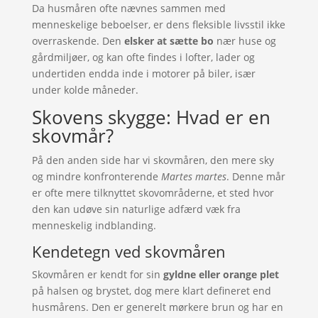
Da husmåren ofte nævnes sammen med
menneskelige beboelser, er dens fleksible livsstil ikke
overraskende. Den
elsker at sætte bo
nær huse og
gårdmiljøer, og kan ofte findes i lofter, lader og
undertiden endda inde i motorer på biler, især
under kolde måneder.
Skovens skygge: Hvad er en
skovmår?
På den anden side har vi skovmåren, den mere sky
og mindre konfronterende
Martes martes
. Denne mår
er ofte mere tilknyttet skovområderne, et sted hvor
den kan udøve sin naturlige adfærd væk fra
menneskelig indblanding.
Kendetegn ved skovmåren
Skovmåren er kendt for sin
gyldne eller orange plet
på halsen og brystet, dog mere klart defineret end
husmårens. Den er generelt mørkere brun og har en