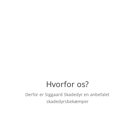
"Hurtig og god behandling, rigtig venlig
skadedyrsbekæmper der kom ud. En
anbefaling herfra."
– Emilia Dahl
Hvorfor os?
Derfor er Siggaard Skadedyr en anbefalet
skadedyrsbekæmper