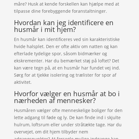
måre? Husk at kende forskellen kan hjælpe med at
tilpasse dine forebyggende foranstaltninger.
Hvordan kan jeg identificere en
husmår i mit hjem?
En husmår kan identificeres ved sin karakteristiske
hvide halsplet. Den er ofte aktiv om natten og kan
efterlade tydelige spor, såsom bidmærker og
ekskrementer. Har du bemærket støj på loftet? Det
kan være tegn på, at en husmår har fundet vej ind.
Sørg for at tjekke isolering og trælister for spor af
aktivitet.
Hvorfor vælger en husmår at bo i
nærheden af mennesker?
Husmåren vælger ofte menneskelige boliger for den
lette adgang til føde og ly. De kan finde ind i skjulte
hulrum, loftsrum eller under stråtækte tage. Har du
overvejet, om dit hjem tilbyder nem
adgangspunkter? At forsegle mulige indgange kan