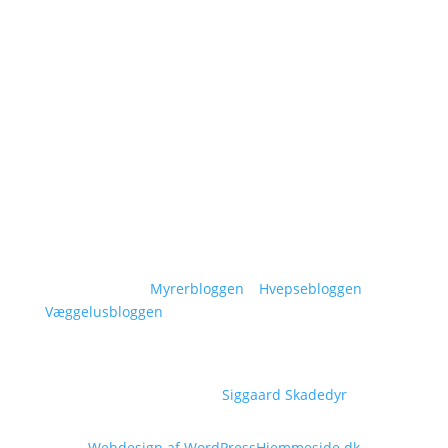
Om Siggaard Skadedyr
Artikler
Områder
Kontakt
Sitemap
Vidensunivers:
Myrerbloggen
–
Hvepsebloggen
–
Væggelusbloggen
Copyright © 2026
Siggaard Skadedyr
Webdesign af WordPressHjemmeside.dk