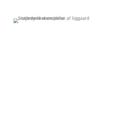
Få et uforpligtende tilbud
Ring
3110 7178
Siggaard Skadedyr
Vi kører rundt og bekæmper skadedyr i hele Jylland.
Mange tror at skadedyrsbekæmpelse er en dyr