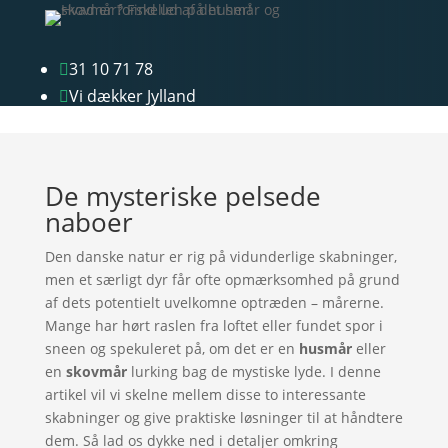
31 10 71 78

Vi dækker Jylland

De mysteriske pelsede
naboer
Den danske natur er rig på vidunderlige skabninger,
men et særligt dyr får ofte opmærksomhed på grund
af dets potentielt uvelkomne optræden – mårerne.
Mange har hørt raslen fra loftet eller fundet spor i
sneen og spekuleret på, om det er en
husmår
eller
en
skovmår
lurking bag de mystiske lyde. I denne
artikel vil vi skelne mellem disse to interessante
skabninger og give praktiske løsninger til at håndtere
dem. Så lad os dykke ned i detaljer omkring