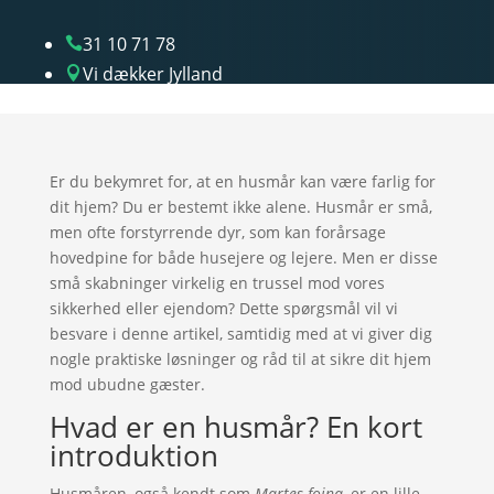
31 10 71 78

Vi dækker Jylland

Er du bekymret for, at en husmår kan være farlig for
dit hjem? Du er bestemt ikke alene. Husmår er små,
men ofte forstyrrende dyr, som kan forårsage
hovedpine for både husejere og lejere. Men er disse
små skabninger virkelig en trussel mod vores
sikkerhed eller ejendom? Dette spørgsmål vil vi
besvare i denne artikel, samtidig med at vi giver dig
nogle praktiske løsninger og råd til at sikre dit hjem
mod ubudne gæster.
Hvad er en husmår? En kort
introduktion
Husmåren, også kendt som
Martes foina
, er en lille