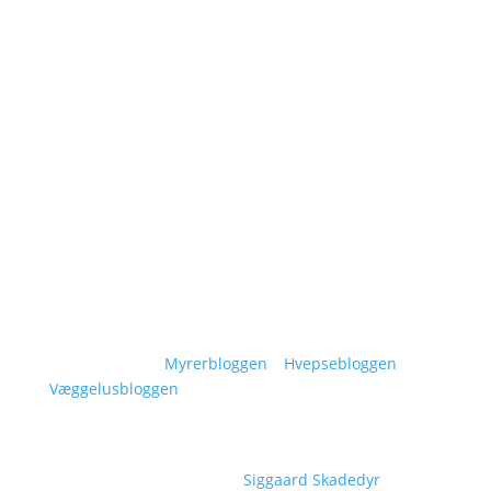
Navigation
Om Siggaard Skadedyr
Artikler
Områder
Kontakt
Sitemap
Vidensunivers:
Myrerbloggen
–
Hvepsebloggen
–
Væggelusbloggen
Copyright © 2026
Siggaard Skadedyr