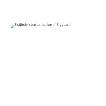
Få et uforpligtende tilbud
Ring
3110 7178
Siggaard Skadedyr