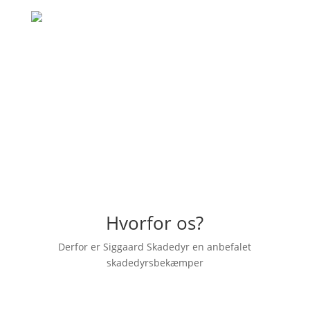
"Hurtig og god behandling, rigtig venlig
skadedyrsbekæmper der kom ud. En
anbefaling herfra."
– Emilia Dahl
Hvorfor os?
Derfor er Siggaard Skadedyr en anbefalet
skadedyrsbekæmper