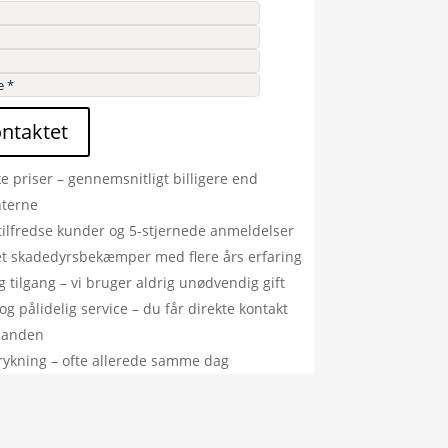
ontaktet
ke priser – gennemsnitligt billigere end
nterne
tilfredse kunder og 5-stjernede anmeldelser
ret skadedyrsbekæmper med flere års erfaring
g tilgang – vi bruger aldrig unødvendig gift
og pålidelig service – du får direkte kontakt
manden
rykning – ofte allerede samme dag