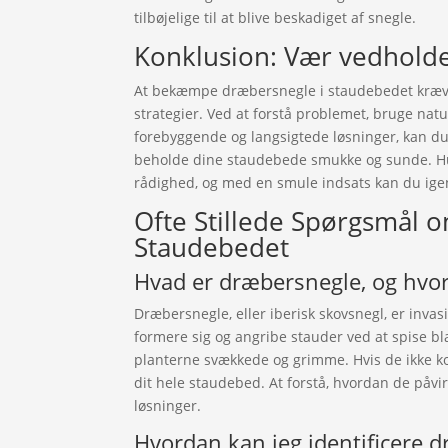
tilbøjelige til at blive beskadiget af snegle.
Konklusion: Vær vedholde
At bekæmpe dræbersnegle i staudebedet kræv
strategier. Ved at forstå problemet, bruge na
forebyggende og langsigtede løsninger, kan 
beholde dine staudebede smukke og sunde. Hu
rådighed, og med en smule indsats kan du igen
Ofte Stillede Spørgsmål 
Staudebedet
Hvad er dræbersnegle, og hvo
Dræbersnegle, eller iberisk skovsnegl, er invas
formere sig og angribe stauder ved at spise bl
planterne svækkede og grimme. Hvis de ikke kon
dit hele staudebed. At forstå, hvordan de påvir
løsninger.
Hvordan kan jeg identificere 