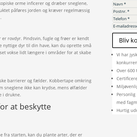
opiske orme inficerer og dræber sneglene,
uktet påføres jorden og kræver regelmæssig
.
r
r rovdyr. Pindsvin, fugle og frøer er kendt
Bliv k
e nyttige dyr til din have, kan du oprette små
set vokse lidt længere i områder for at skabe
Vi har jys
konkurre
Over 600 
Certifice
ske barrierer og fælder. Kobbertape omkring
Miljøvenli
m sneglene ikke kan krydse, mens ølfælder
Personlig 
e i drukne.
med fag
or at beskytte
Hurtig ud
fra starten, kan du plante arter, der er