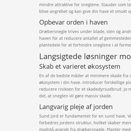
mindre attraktive for sneglene. Stauder som la
blive angrebet og kan give din have et smukt o
Opbevar orden i haven
Dræbersnegle trives under blade, sten og andr
haven for at reducere antallet af gemmesteder
plantedele for at forhindre sneglene i at for
Langsigtede løsninger m
Skab et varieret økosystem
En af de bedste måder at minimere skade fra 
økosystem i din have. Introducer forskellige p
reducere risikoen for et skadedyrsudbrud. Jo m
det, at sneglen vil gøre massiv skade.
Langvarig pleje af jorden
Sund jord er fundamentet for en sund have. Ve
forbedres jordens struktur, hvilket skaber me
modstå angreb fra dræbersnegle. Planter med