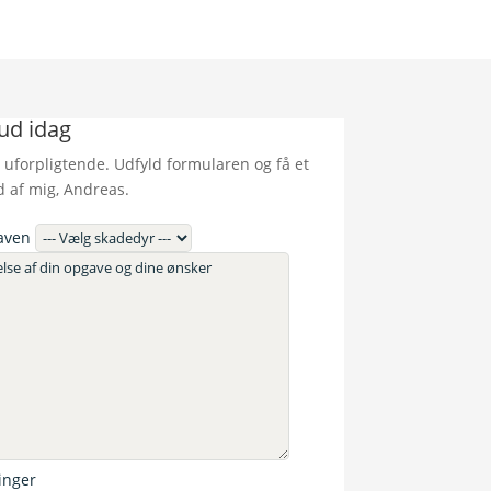
bud idag
 uforpligtende. Udfyld formularen og få et
d af mig, Andreas.
aven
inger