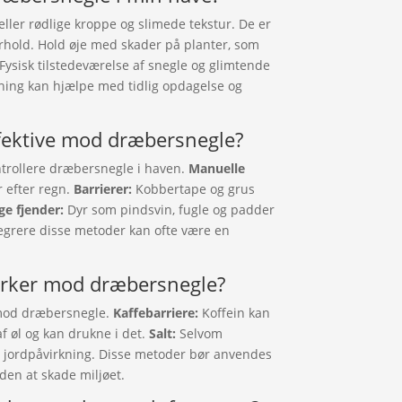
ler rødlige kroppe og slimede tekstur. De er
orhold. Hold øje med skader på planter, som
ysisk tilstedeværelse af snegle og glimtende
gning kan hjælpe med tidlig opdagelse og
ffektive mod dræbersnegle?
ntrollere dræbersnegle i haven.
Manuelle
r efter regn.
Barrierer:
Kobbertape og grus
ge fjender:
Dyr som pindsvin, fugle og padder
egrere disse metoder kan ofte være en
irker mod dræbersnegle?
mod dræbersnegle.
Kaffebarriere:
Koffein kan
f øl og kan drukne i det.
Salt:
Selvom
a. jordpåvirkning. Disse metoder bør anvendes
uden at skade miljøet.