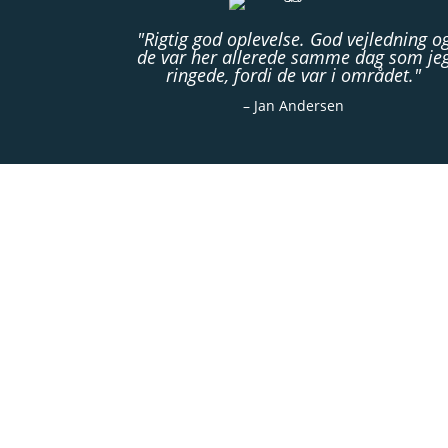
"Rigtig god oplevelse. God vejledning o
de var her allerede samme dag som je
ringede, fordi de var i området."
– Jan Andersen
Kan skægkræ komme gennem afløb? F
30/06/2026
Kan skægkræ komme gennem ventila
30/06/2026