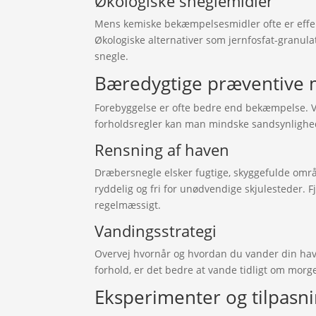
Økologiske sneglemidler
Mens kemiske bekæmpelsesmidler ofte er effekt
Økologiske alternativer som jernfosfat-granulat
snegle.
Bæredygtige præventive
Forebyggelse er ofte bedre end bekæmpelse. Ve
forholdsregler kan man mindske sandsynlighed
Rensning af haven
Dræbersnegle elsker fugtige, skyggefulde områd
ryddelig og fri for unødvendige skjulesteder. 
regelmæssigt.
Vandingsstrategi
Overvej hvornår og hvordan du vander din have
forhold, er det bedre at vande tidligt om morg
Eksperimenter og tilpasn