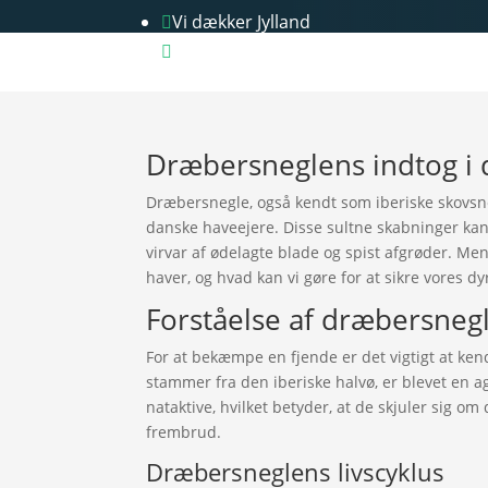
Vi dækker Jylland

Gns. billigere priser

Dræbersneglens indtog i
Dræbersnegle, også kendt som iberiske skovsn
danske haveejere. Disse sultne skabninger kan
virvar af ødelagte blade og spist afgrøder. Men 
haver, og hvad kan vi gøre for at sikre vores d
Forståelse af dræbersneg
For at bekæmpe en fjende er det vigtigt at ke
stammer fra den iberiske halvø, er blevet en ag
nataktive, hvilket betyder, at de skjuler sig 
frembrud.
Dræbersneglens livscyklus