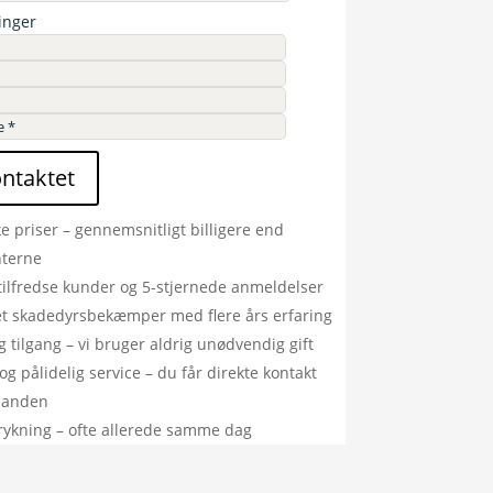
inger
ontaktet
ke priser – gennemsnitligt billigere end
nterne
tilfredse kunder og 5-stjernede anmeldelser
ret skadedyrsbekæmper med flere års erfaring
g tilgang – vi bruger aldrig unødvendig gift
og pålidelig service – du får direkte kontakt
manden
rykning – ofte allerede samme dag