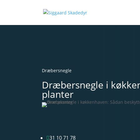
Dræbersnegle
Dræbersnegle i køkken
planter
31 10 71 78
