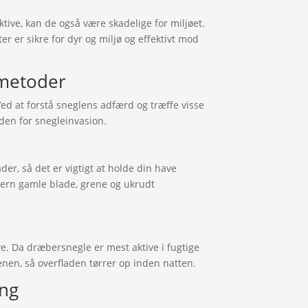
ive, kan de også være skadelige for miljøet.
er er sikre for dyr og miljø og effektivt mod
 metoder
d at forstå sneglens adfærd og træffe visse
en for snegleinvasion.
er, så det er vigtigt at holde din have
Fjern gamle blade, grene og ukrudt
. Da dræbersnegle er mest aktive i fugtige
enen, så overfladen tørrer op inden natten.
ing