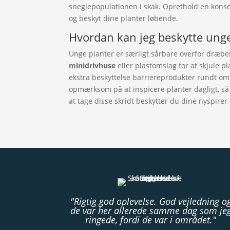
sneglepopulationen i skak. Oprethold en konsek
og beskyt dine planter løbende.
Hvordan kan jeg beskytte ung
Unge planter er særligt sårbare overfor dræbe
minidrivhuse
eller plastomslag for at skjule p
ekstra beskyttelse barriereprodukter rundt om 
opmærksom på at inspicere planter dagligt, så
at tage disse skridt beskytter du dine nyspirer
"Rigtig god oplevelse. God vejledning o
de var her allerede samme dag som je
ringede, fordi de var i området."