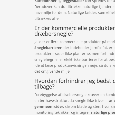
Kaffebønner
og
æggeskaller
kan spredes for a
Derudover kan du tiltrække naturlige fjender s
havemiljø for dem. Naturlige fælder, som ølfæl
tiltrækkes af øl.
Er der kommercielle produkter
dræbersnegle?
Ja, der er flere kommercielle produkter på ma
Sneglebarrierer
, der indeholder jernfosfat, er
produkter skader ikke planterne, men forhindr
sneglehegn eller elektriske barrierer for at be
idé at læse produktanvisningen nøje, så du sikr
det omgivende miljø.
Hvordan forhindrer jeg bedst 
tilbage?
Forebyggelse af dræbersnegle kræver en kombin
en tør havestruktur, da snegle ikke trives i tør
gemmeområder
, såsom blade og sten, hvor s
monitoring teknikker og integrer
naturlige pr