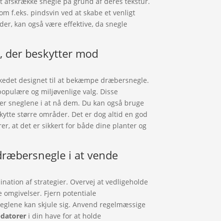
t afskrække snegle på grund af deres tekstur.
om f.eks. pindsvin ved at skabe et venligt
der, kan også være effektive, da snegle
, der beskytter mod
rkedet designet til at bekæmpe dræbersnegle.
 populære og miljøvenlige valg. Disse
er sneglene i at nå dem. Du kan også bruge
skytte større områder. Det er dog altid en god
er, at det er sikkert for både dine planter og
dræbersnegle i at vende
ation af strategier. Overvej at vedligeholde
re omgivelser. Fjern potentiale
neglene kan skjule sig. Anvend regelmæssige
ædatorer
i din have for at holde