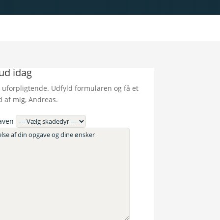
bud idag
 uforpligtende. Udfyld formularen og få et
d af mig, Andreas.
aven