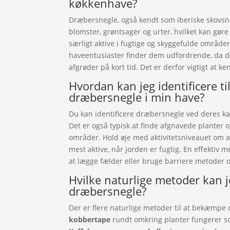
køkkenhave?
Dræbersnegle, også kendt som iberiske skovsn
blomster, grøntsager og urter, hvilket kan gør
særligt aktive i fugtige og skyggefulde område
haveentusiaster finder dem udfordrende, da d
afgrøder på kort tid. Det er derfor vigtigt at k
Hvordan kan jeg identificere t
dræbersnegle i min have?
Du kan identificere dræbersnegle ved deres ka
Det er også typisk at finde afgnavede planter
områder. Hold øje med aktivitetsniveauet om af
mest aktive, når jorden er fugtig. En effektiv m
at lægge fælder eller bruge barriere metoder 
Hvilke naturlige metoder kan 
dræbersnegle?
Der er flere naturlige metoder til at bekæmpe
kobbertape
rundt omkring planter fungerer so