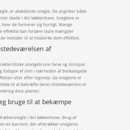
egle, er altædende snegle. De angriber både
e stor skade i din køkkenhave. Sneglene er
r, hvor de formerer sig hurtigt. Mange
e effektivt kan fortære store mængder
ende metoder til at modvirke dem effektivt.
ilstedeværelsen af
rakteristiske orangebrune farve og slimspor.
 og fodspor af slim i nærheden af beskadigede
tenen eller efter regnvejr, da sneglene er
etode til at bekræfte deres tilstedeværelse er
omkring dine planter.
jeg bruge til at bekæmpe
 dræbersnegle i din køkkenhave. Brug af
m en barriere, der afskrækker sneglene.