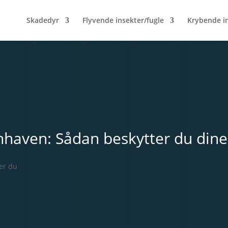
Skadedyr
Flyvende insekter/fugle
Krybende i
haven: Sådan beskytter du dine