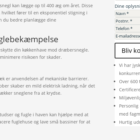
snegl kan lægge op til 400 æg om året. Disse
Dine oplysn
vilket fører til en eksponentiel stigning i
kan du bedre planlægge dine
sneglebekæmpelse
Bliv k
 beskytte din køkkenhave mod dræbersnegle.
 minimere risikoen for skader.
Vi har jys
konkurre
væk er anvendelsen af mekaniske barrierer.
Over 600 
er skaber en mild elektrisk ladning, når det
Certifice
ækker sneglene fra at krydse.
Miljøvenli
Personlig 
med fag
tudser og fugle i haven kan hjælpe med at
acere fuglehuse og lave små bassiner for at
Hurtig ud