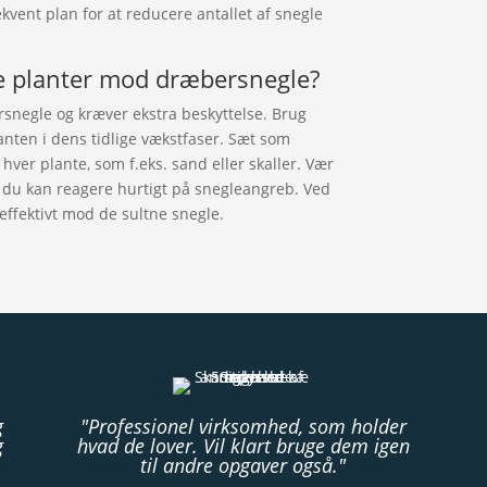
vent plan for at reducere antallet af snegle
e planter mod dræbersnegle?
rsnegle og kræver ekstra beskyttelse. Brug
lanten i dens tidlige vækstfaser. Sæt som
hver plante, som f.eks. sand eller skaller. Vær
 du kan reagere hurtigt på snegleangreb. Ved
 effektivt mod de sultne snegle.
g
"Professionel virksomhed, som holder
g
hvad de lover. Vil klart bruge dem igen
til andre opgaver også."