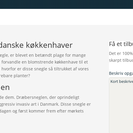
 danske køkkenhaver
Få et til
Det er 100%
egle, er blevet en betændt plage for mange
skarpt tilbu
 forvandle en blomstrende køkkenhave til et
hvorfor er disse snegle så tiltrukket af vores
Beskriv opg
yrebare planter?
len
nde dem. Dræbersneglen, der oprindeligt
gressiv invasiv art i Danmark. Disse snegle er
om dagen og først kommer frem efter mørkets