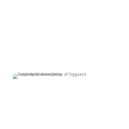
lejligheder?
30/06/2026
Ingen resultater..
Få et uforpligtende tilbud
Ring
3110 7178