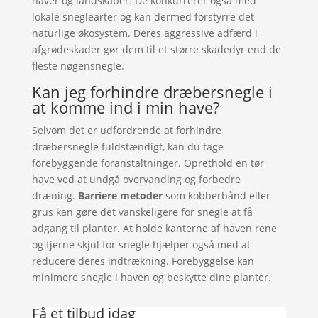
haver og landskaber. De konkurrerer også med
lokale sneglearter og kan dermed forstyrre det
naturlige økosystem. Deres aggressive adfærd i
afgrødeskader gør dem til et større skadedyr end de
fleste nøgensnegle.
Kan jeg forhindre dræbersnegle i
at komme ind i min have?
Selvom det er udfordrende at forhindre
dræbersnegle fuldstændigt, kan du tage
forebyggende foranstaltninger. Oprethold en tør
have ved at undgå overvanding og forbedre
dræning.
Barriere metoder
som kobberbånd eller
grus kan gøre det vanskeligere for snegle at få
adgang til planter. At holde kanterne af haven rene
og fjerne skjul for snegle hjælper også med at
reducere deres indtrækning. Forebyggelse kan
minimere snegle i haven og beskytte dine planter.
Få et tilbud idag