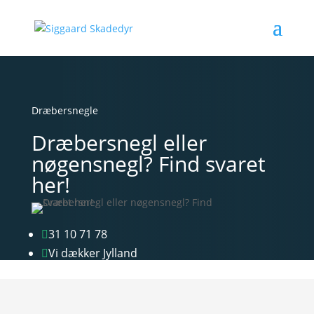
Dræbersnegle
Dræbersnegl eller
nøgensnegl? Find svaret
her!
31 10 71 78

Vi dækker Jylland
