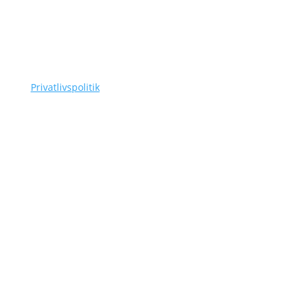
CVR-nummer: 42756385
Tlf.
(+45) 3110 7178
as@siggaard-skadedyr.dk
Privatlivspolitik
Navigation
Om Siggaard Skadedyr
Artikler
Områder
Kontakt
Sitemap