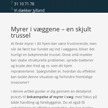

31 10 71 78

Vi dækker Jylland
Myrer i væggene – en skjult
trussel
At finde myrer i dit hjem kan være frustrerende, men
når de først har fundet vej ind i væggene, bliver det
hurtigt en bekymrende trussel. Disse små insekter
kan skabe strukturelle problemer, sprede bakterier
og bryde den fred og ro, som dit hjem
repræsenterer. Spørgsmålet er, hvordan du effektivt
kan tackle denne situation og forhindre fremtidige
invasioner?
I denne artikel guider vi dig gennem en detaljeret
proces til
bekæmpelse af myrer i væg
, med fokus på
både handling og forebyggelse. Du vil også få
anbefalinger til effektive produkter, der kan hjælpe