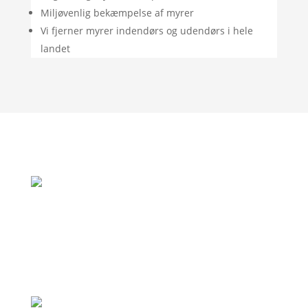
Miljøvenlig bekæmpelse af myrer
Vi fjerner myrer indendørs og udendørs i hele
landet
"Rigtig god oplevelse. God vejledning og
de var her allerede samme dag som jeg
ringede, fordi de var i området."
– Jan Andersen