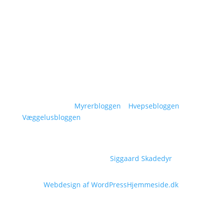
Områder
Kontakt
Sitemap
Vidensunivers:
Myrerbloggen
–
Hvepsebloggen
–
Væggelusbloggen
Copyright © 2026
Siggaard Skadedyr
Webdesign af WordPressHjemmeside.dk